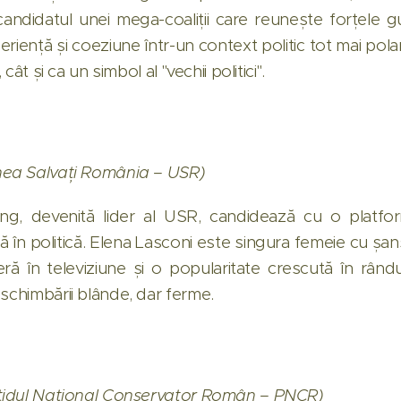
andidatul unei mega-coaliții care reunește forțele 
eriență și coeziune într-un context politic tot mai pola
 cât și ca un simbol al "vechii politici".
nea Salvați România – USR)
ung, devenită lider al USR, candidează cu o platfo
 în politică. Elena Lasconi este singura femeie cu șan
ră în televiziune și o popularitate crescută în rândul
 schimbării blânde, dar ferme.
tidul Național Conservator Român – PNCR)