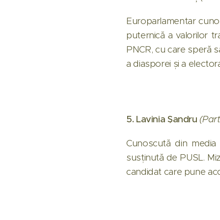
Europarlamentar cunosc
puternică a valorilor t
PNCR, cu care speră să 
a diasporei și a elector
5. Lavinia Șandru
(Par
Cunoscută din media și
susținută de PUSL. Mize
candidat care pune acc