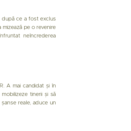
, după ce a fost exclus
a mizează pe o revenire
înfruntat neîncrederea
NR. A mai candidat și în
obilizeze tinerii și să
u șanse reale, aduce un