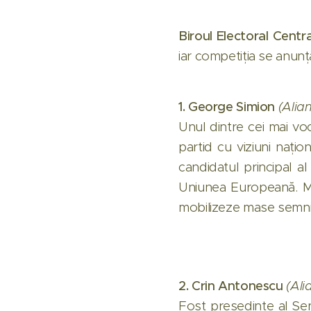
Biroul Electoral Centra
iar competiția se anunț
1. George Simion
(Alia
Unul dintre cei mai vo
partid cu viziuni nați
candidatul principal al
Uniunea Europeană. Me
mobilizeze mase semnif
2. Crin Antonescu
(Ali
Fost președinte al Se