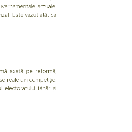
guvernamentale actuale.
rizat. Este văzut atât ca
rmă axată pe reformă,
se reale din competiție,
 electoratului tânăr și