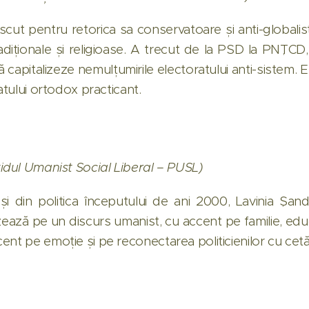
ut pentru retorica sa conservatoare și anti-globali
radiționale și religioase. A trecut de la PSD la PNȚCD, 
capitalizeze nemulțumirile electoratului anti-sistem. 
atului ortodox practicant.
tidul Umanist Social Liberal – PUSL)
 din politica începutului de ani 2000, Lavinia Șand
ază pe un discurs umanist, cu accent pe familie, educ
ent pe emoție și pe reconectarea politicienilor cu cet