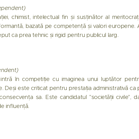
ependent)
iei, chimist, intelectual fin și susținător al meritocr
ormantă, bazată pe competență și valori europene. Ar
ut ca prea tehnic și rigid pentru publicul larg.
endent)
 intră în competiție cu imaginea unui luptător pentru
te. Deși este criticat pentru prestația administrativă c
consecvența sa. Este candidatul "societății civile", 
e influență.