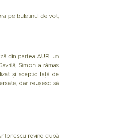
ora pe buletinul de vot,
ează din partea AUR, un
Gavrilă, Simion a rămas
lizat și sceptic față de
ersate, dar reușesc să
 Antonescu revine după