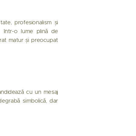
ate, profesionalism și
" într-o lume plină de
orat matur și preocupat
andidează cu un mesaj
degrabă simbolică, dar