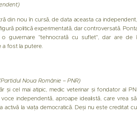
endent)
ntră din nou în cursă, de data aceasta ca independent
figură politică experimentată, dar controversată. Pont
e o guvernare "tehnocrată cu suflet", dar are de 
e a fost la putere.
(Partidul Noua Românie – PNR)
r și cel mai atipic, medic veterinar și fondator al P
voce independentă, aproape idealistă, care vrea să m
 activă la viața democratică. Deși nu este creditat c