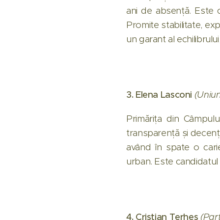
ani de absență. Este c
Promite stabilitate, exp
un garant al echilibrului,
3. Elena Lasconi
(Uniu
Primărița din Câmpul
transparență și decență
având în spate o carie
urban. Este candidatul
4. Cristian Terheș
(Par