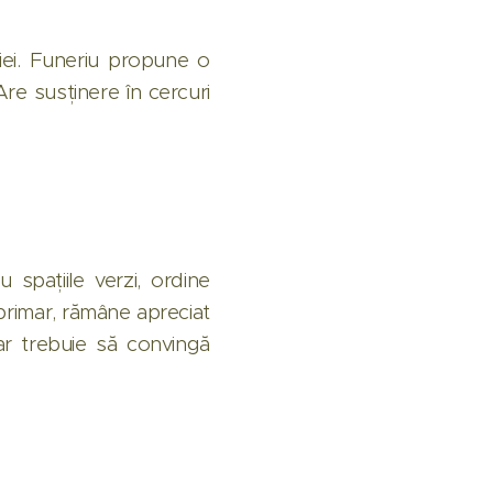
ației. Funeriu propune o
e susținere în cercuri
 spațiile verzi, ordine
a primar, rămâne apreciat
dar trebuie să convingă