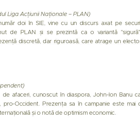
dul Liga Acțiunii Naționale – PLAN)
număr doi în SIE, vine cu un discurs axat pe securit
inut de PLAN și se prezintă ca o variantă "sigură
prezență discretă, dar riguroasă, care atrage un elect
ependent)
de afaceri, cunoscut în diaspora, John-Ion Banu c
ra, pro-Occident. Prezența sa în campanie este mai 
ternațională și o notă de optimism economic.