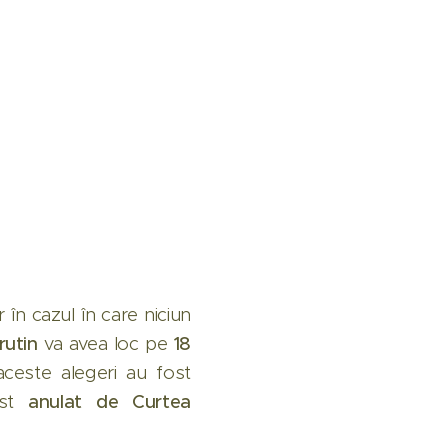
ar în cazul în care niciun
rutin
va avea loc pe
18
 aceste alegeri au fost
ost
anulat de Curtea