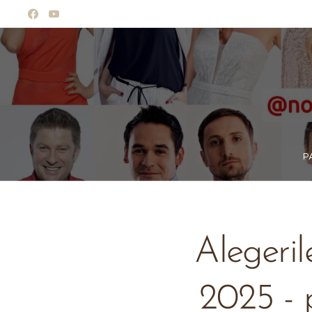
P
Alegeril
2025 - 