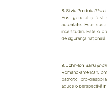
8. Silviu Predoiu
(Parti
Fost general și fost 
autoritate. Este susț
incertitudini. Este o 
de siguranța națională.
9. John-Ion Banu
(Ind
Româno-american, om 
patriotic, pro-diaspo
aduce o perspectivă in