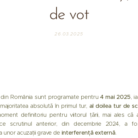
de vot
26.03.2025
le din România sunt programate pentru
4 mai 2025
, i
majoritatea absolută în primul tur,
al doilea tur de sc
ment definitoriu pentru viitorul țării, mai ales că
e scrutinul anterior, din decembrie 2024, a f
a unor acuzații grave de
interferență externă
.