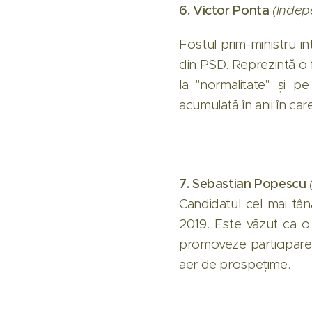
6. Victor Ponta
(Indep
Fostul prim-ministru i
din PSD. Reprezintă o 
la "normalitate" și p
acumulată în anii în car
7. Sebastian Popescu
Candidatul cel mai tână
2019. Este văzut ca o 
promoveze participarea
aer de prospețime.