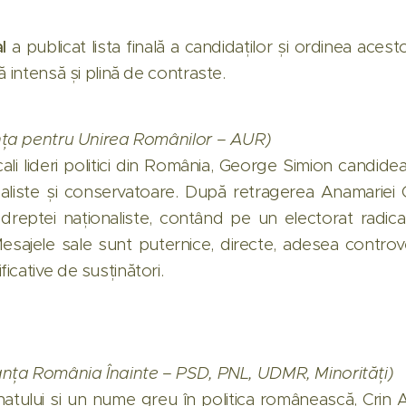
l
a publicat lista finală a candidaților și ordinea acest
ă intensă și plină de contraste.
nța pentru Unirea Românilor – AUR)
cali lideri politici din România, George Simion candid
onaliste și conservatoare. După retragerea Anamariei 
 dreptei naționaliste, contând pe un electorat radica
sajele sale sunt puternice, directe, adesea controv
icative de susținători.
anța România Înainte – PSD, PNL, UDMR, Minorități)
natului și un nume greu în politica românească, Crin