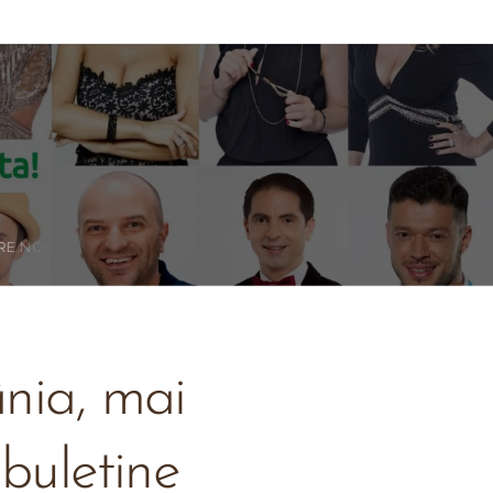
RE NOI
ânia, mai
buletine