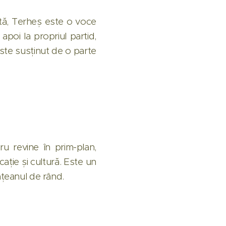
stă, Terheș este o voce
apoi la propriul partid,
Este susținut de o parte
ru revine în prim-plan,
ație și cultură. Este un
ățeanul de rând.