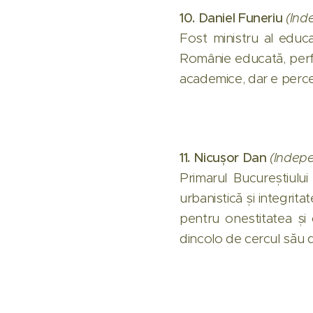
10. Daniel Funeriu
(Ind
Fost ministru al educaț
Românie educată, perf
academice, dar e percep
11. Nicușor Dan
(Indep
Primarul Bucureștiului
urbanistică și integrita
pentru onestitatea și 
dincolo de cercul său d