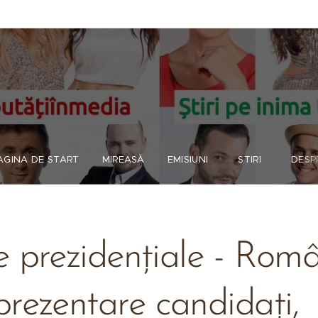
AGINA DE START
MIREASĂ
EMISIUNI
ȘTIRI
DESP
e prezidențiale - Rom
prezentare candidați, 