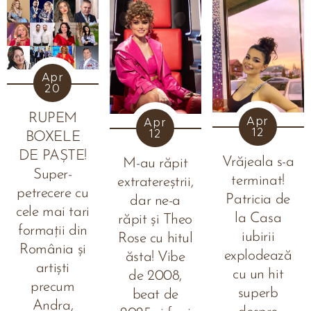
eveniment care
acela că
reunește zeci de
România poate
mii de oameni
cuceri lumea prin
din toate
propriul suflet. În
colțurile țării și
mijlocul
Apr
transformă
20
festivalului
muzica
Neversea
românească
RUPEM
Apr
Apr
Kapital, pe
12
într-un act
12
BOXELE
Arena
colectiv de
Națională, două
DE PAȘTE!
Vrăjeala s-a
M-au răpit
celebrare. În anul
nume din
Super-
terminat!
2025, festivalul
extratereștrii,
universuri
petrecere cu
revine cu o
Patricia de
dar ne-a
complet diferite
cele mai tari
ediție specială,
la Casa
au spart
răpit și Theo
găzduită la
formații din
granițele
iubirii
Rose cu hitul
Timișoara, pe
România și
genurilor și au
explodează
ăsta! Vibe
Aeroportul
scris istorie pe
artiști
cu un hit
de 2008,
Internațional
scena principală:
precum
superb
"Traian Vuia", în
beat de
Florin Salam și...
Andra,
data de 26 iulie,