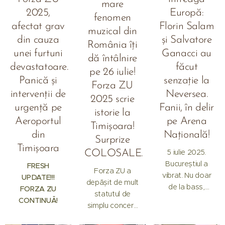
mare
câte ori prindea
fost vorba doar
2025,
Europă:
fenomen
un microfon în
despre muzică:
afectat grav
Florin Salam
mână. Muzica nu
muzical din
artistul a fost
din cauza
și Salvatore
era doar o
aplaudat, cântat
România îți
pasiune, ci...
unei furtuni
Ganacci au
și sărbătorit
dă întâlnire
devastatoare.
făcut
chiar în ziua...
pe 26 iulie!
Panică și
senzație la
Forza ZU
intervenții de
Neversea.
2025 scrie
urgență pe
Fanii, în delir
istorie la
Aeroportul
pe Arena
Timișoara!
din
Națională!
Surprize
Timișoara
5 iulie 2025.
COLOSALE.
Bucureștiul a
FRESH
Forza ZU a
vibrat. Nu doar
UPDATE!!!
depășit de mult
de la bass,
FORZA ZU
statutul de
lumini și lasere,
CONTINUĂ!
simplu concert.
ci de la un
Este un
sentiment unic: