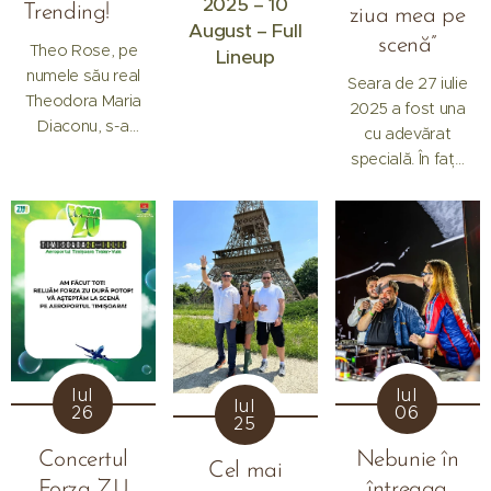
2025 – 10
Trending! 📈
ziua mea pe
August – Full
scenă”
Theo Rose, pe
Lineup
numele său real
Seara de 27 iulie
Theodora Maria
2025 a fost una
Diaconu, s-a
cu adevărat
născut pe 8
specială. În fața
august 1997, în
a zeci de mii de
Ploiești, într-o
oameni adunați
familie care i-a
pe Aeroportul
fost sprijin și
Internațional
sursă de
"Traian Vuia" din
motivație. Încă
Timișoara,
din copilărie,
Smiley a urcat
vocea ei a atras
pe scena Forza
atenția tuturor
ZU pentru un
Iul
Iul
— la serbările
Iul
show
26
06
25
școlare, la
memorabil. Doar
concursurile
Concertul
Nebunie în
că de data
Cel mai
locale și ori de
aceasta nu a
Forza ZU
întreaga