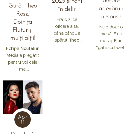
despre
2025 și fani
Guță, Theo
cu...
adevăruri
în delir
Rose,
nespuse
Era o zi ca
Doinița
oricare alta,
Nu e doar o
Flutur și
până când... a
piesă. E un
mulți alții!
apărut
Theo
mesaj. E un
Rose
și a răpit
"gata cu fazele
Echipa
Noutăți în
toată planeta.
ieftine" livrat pe
Media
a pregătit
Nu la propriu, ci
beat. Patricia
pentru voi cele
cu un hit care a
Coțe,
mai
venit de nicăieri
concurenta care
spectaculoase
și a explodat ca
a făcut valuri în
piese, colaje și
o navă spațială
Casa Iubirii
,
concerte pentru
în trending:
"M-
revine cu o
o petrecere de
au răpit
colaborare care
Paște de
extratereștrii"
.
zgârie direct pe
neuitat, plină de
suflet. Alături de
Apr
voie bună,
11
Nikolas Sax,
ritmuri
lansează
"Îți
incendiare și