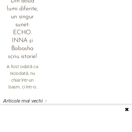
Din două
place minciuna"
energie maximă!
lumi diferite,
– o piesă care
un singur
pare scrisă după
un call la 3
sunet:
dimineața,
ECHO.
când...
INNA și
Babasha
scriu istorie!
A fost odată ca
niciodată, nu
chiar într-un
basm, ci într-o
realitate
Articole mai vechi
muzicală tot mai
fascinantă,
✖
momentul în
care două lumi
© 2026 Noutăți în Media Toate drepturile rezervate.
aparent diferite