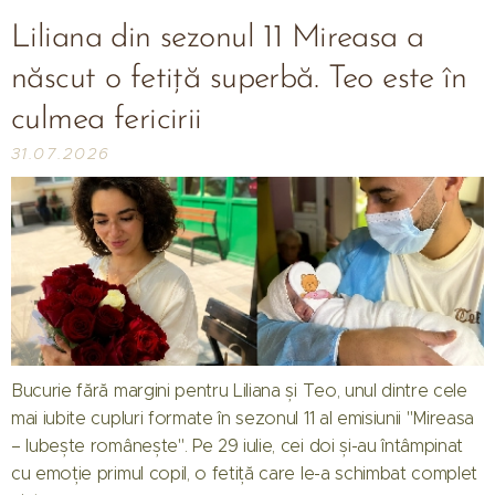
Liliana din sezonul 11 Mireasa a
născut o fetiță superbă. Teo este în
culmea fericirii
31.07.2026
Bucurie fără margini pentru Liliana și Teo, unul dintre cele
mai iubite cupluri formate în sezonul 11 al emisiunii "Mireasa
– Iubește românește". Pe 29 iulie, cei doi și-au întâmpinat
cu emoție primul copil, o fetiță care le-a schimbat complet