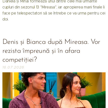
Daniela și Mihai formează unul dintre cele mai urmărite
cupluri din sezonul 13 "Mireasa", iar apropierea marii finale îi
face pe telespectatori să se întrebe ce va urma pentru cei
doi.
Denis și Bianca după Mireasa. Vor
rezista împreună și în afara
competiției?
16.07.2026