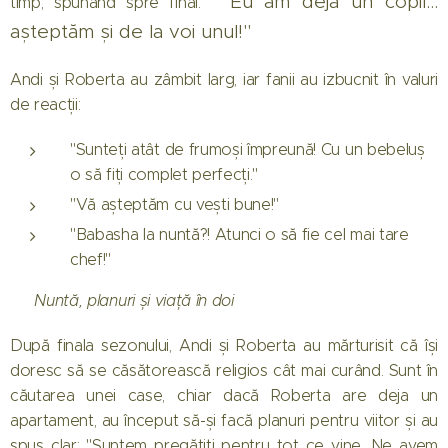
"Eu am deja un copil…
timp, spunând spre final:
așteptăm și de la voi unul!"
Andi și Roberta au zâmbit larg, iar fanii au izbucnit în valuri
de reacții:
"Sunteți atât de frumoși împreună! Cu un bebeluș
o să fiți complet perfecți."
"Vă așteptăm cu vești bune!"
"Babasha la nuntă?! Atunci o să fie cel mai tare
chef!"
💍 Nuntă, planuri și viață în doi
După finala sezonului, Andi și Roberta au mărturisit că își
doresc să se căsătorească religios cât mai curând. Sunt în
căutarea unei case, chiar dacă Roberta are deja un
apartament, au început să-și facă planuri pentru viitor și au
spus clar: "Suntem pregătiți pentru tot ce vine. Ne avem