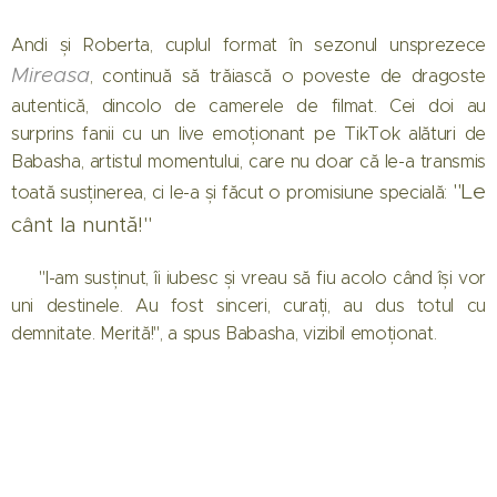
Andi și Roberta, cuplul format în sezonul unsprezece
Mireasa
, continuă să trăiască o poveste de dragoste
autentică, dincolo de camerele de filmat. Cei doi au
surprins fanii cu un live emoționant pe TikTok alături de
Babasha, artistul momentului, care nu doar că le-a transmis
"Le
toată susținerea, ci le-a și făcut o promisiune specială:
cânt la nuntă!"
💬 "I-am susținut, îi iubesc și vreau să fiu acolo când își vor
uni destinele. Au fost sinceri, curați, au dus totul cu
demnitate. Merită!", a spus Babasha, vizibil emoționat.