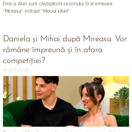
Ema și Alan sunt câștigătorii sezonului 13 al emisiunii
"Mireasa", intitulat "Meciul iubirii".
Daniela și Mihai după Mireasa. Vor
rămâne împreună și în afara
competiției?
16.07.2026