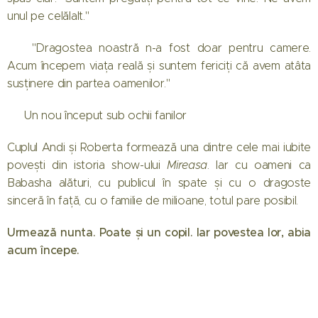
unul pe celălalt."
💬 "Dragostea noastră n-a fost doar pentru camere.
Acum începem viața reală și suntem fericiți că avem atâta
susținere din partea oamenilor."
🩷 Un nou început sub ochii fanilor
Cuplul Andi și Roberta formează una dintre cele mai iubite
povești din istoria show-ului
Mireasa
. Iar cu oameni ca
Babasha alături, cu publicul în spate și cu o dragoste
sinceră în față, cu o familie de milioane, totul pare posibil.
Urmează nunta. Poate și un copil. Iar povestea lor, abia
acum începe.