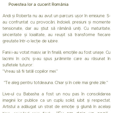
❤️ Povestea lor a cucerit România
Andi și Roberta nu au avut un parcurs ușor în emisiune. S-
au confruntat cu provocări, îndoieli, presiuni și momente
tensionate, dar au știut să rămână uniți. Cu maturitate,
sinceritate și loialitate, au reușit să transforme fiecare
greutate într-o lecție de iubire.
Fanii i-au votat masiv, iar în finală, emoțiile au fost uriașe. Cu
lacrimi în ochi, și-au spus jurăminte care au răsunat în
sufletele tuturor:
"Vreau să fii tatăl copiilor mei."
"Te aleg pentru totdeauna. Chiar și în cele mai grele zile."
Live-ul cu Babasha a fost un nou pas în consolidarea
imaginii lor publice ca un cuplu solid, iubit și respectat.
Artistul a adăugat un strat de emoție și glumă în același