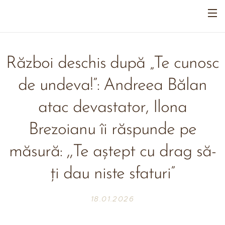
Război deschis după „Te cunosc
de undeva!”: Andreea Bălan
atac devastator, Ilona
Brezoianu îi răspunde pe
măsură: ,,Te aștept cu drag să-
ți dau niste sfaturi”
18.01.2026