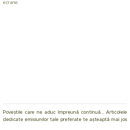
ecrane.
Poveștile care ne aduc împreună continuă… Articolele
dedicate emisiunilor tale preferate te așteaptă mai jos
12.05.2026
08.05.2026
08.04.2026
📺❤️
Eliminare
Semifinala
Chefi la