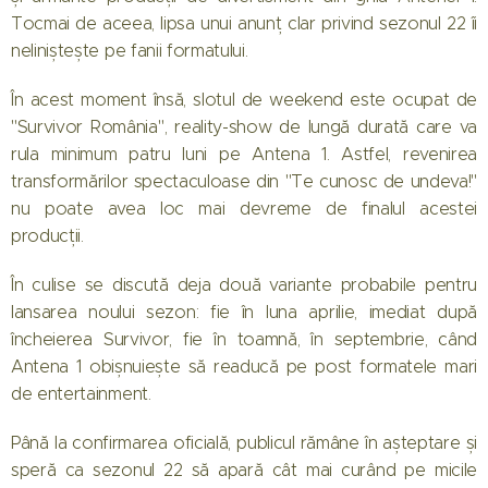
Tocmai de aceea, lipsa unui anunț clar privind sezonul 22 îi
neliniștește pe fanii formatului.
În acest moment însă, slotul de weekend este ocupat de
"Survivor România", reality-show de lungă durată care va
rula minimum patru luni pe Antena 1. Astfel, revenirea
transformărilor spectaculoase din "Te cunosc de undeva!"
nu poate avea loc mai devreme de finalul acestei
producții.
În culise se discută deja două variante probabile pentru
lansarea noului sezon: fie în luna aprilie, imediat după
încheierea Survivor, fie în toamnă, în septembrie, când
Antena 1 obișnuiește să readucă pe post formatele mari
de entertainment.
Până la confirmarea oficială, publicul rămâne în așteptare și
speră ca sezonul 22 să apară cât mai curând pe micile