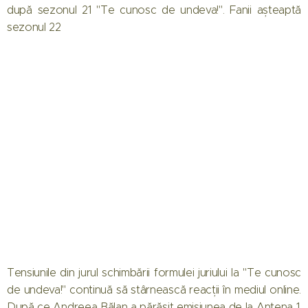
după sezonul 21 "Te cunosc de undeva!". Fanii așteaptă
sezonul 22
Tensiunile din jurul schimbării formulei juriului la "Te cunosc
de undeva!" continuă să stârnească reacții în mediul online.
După ce Andreea Bălan a părăsit emisiunea de la Antena 1,