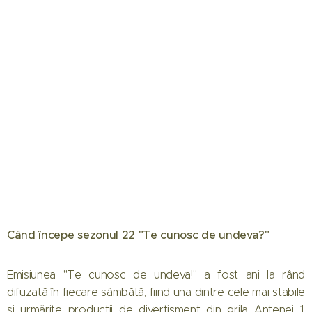
Când începe sezonul 22 "Te cunosc de undeva?"
Emisiunea "Te cunosc de undeva!" a fost ani la rând
difuzată în fiecare sâmbătă, fiind una dintre cele mai stabile
și urmărite producții de divertisment din grila Antenei 1.