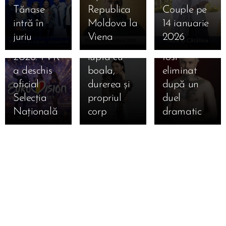
își caută
care a mers
Survivor
Tănase
Republica
Couple pe
piesa
până la
2026!
intră în
Moldova la
14 ianuarie
pentru
epuizare
Primul
juriu
Viena
2026
Eurovision
totală în
concurent a
2026. TVR
lupta cu
fost
a deschis
boala,
eliminat
oficial
durerea și
după un
Selecția
propriul
duel
Națională
corp
dramatic