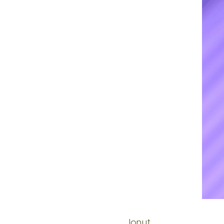
Ionuț