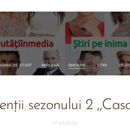
AGINA DE START
MIREASĂ
EMISIUNI
ȘTIRI
DESP
nții sezonului 2 ,,Casa 
17.01.2023