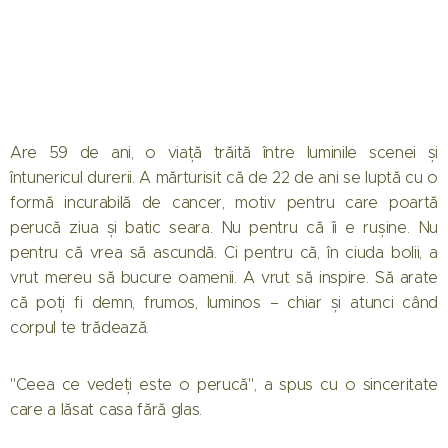
Are 59 de ani, o viață trăită între luminile scenei și
întunericul durerii. A mărturisit că de 22 de ani se luptă cu o
formă incurabilă de cancer, motiv pentru care poartă
perucă ziua și batic seara. Nu pentru că îi e rușine. Nu
pentru că vrea să ascundă. Ci pentru că, în ciuda bolii, a
vrut mereu să bucure oamenii. A vrut să inspire. Să arate
că poți fi demn, frumos, luminos – chiar și atunci când
corpul te trădează.
"Ceea ce vedeți este o perucă", a spus cu o sinceritate
care a lăsat casa fără glas.