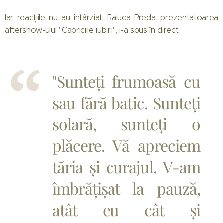
Iar reacțiile nu au întârziat. Raluca Preda, prezentatoarea
aftershow-ului "Capriciile iubirii", i-a spus în direct:
"Sunteți frumoasă cu
sau fără batic. Sunteți
solară, sunteți o
plăcere. Vă apreciem
tăria și curajul. V-am
îmbrățișat la pauză,
atât eu cât și