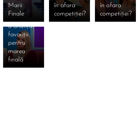
Ioana din
Marii
în afara
în afara
sezonul 8
Finale
competiției?
competiției?
Mireasa și-
a anunțat
favoriții
pentru
marea
finală