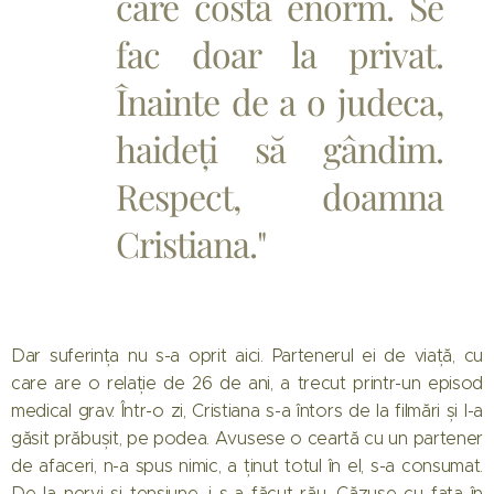
care costă enorm. Se
fac doar la privat.
Înainte de a o judeca,
haideți să gândim.
Respect, doamna
Cristiana."
Dar suferința nu s-a oprit aici. Partenerul ei de viață, cu
care are o relație de 26 de ani, a trecut printr-un episod
medical grav. Într-o zi, Cristiana s-a întors de la filmări și l-a
găsit prăbușit, pe podea. Avusese o ceartă cu un partener
de afaceri, n-a spus nimic, a ținut totul în el, s-a consumat.
De la nervi și tensiune, i s-a făcut rău. Căzuse cu fața în