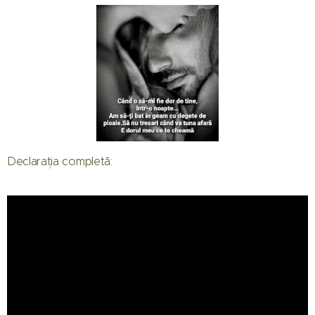
Declarația completă:
01.08.2026
Când
începe
Mireasa
31.07.2026
sezonul 14:
Raluca