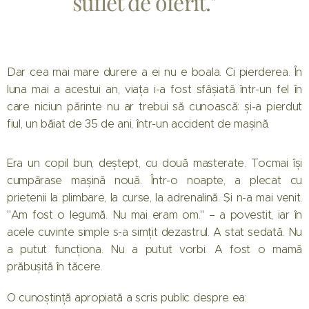
suflet de oferit."
Dar cea mai mare durere a ei nu e boala. Ci pierderea. În
luna mai a acestui an, viața i-a fost sfâșiată într-un fel în
care niciun părinte nu ar trebui să cunoască: și-a pierdut
fiul, un băiat de 35 de ani, într-un accident de mașină.
Era un copil bun, deștept, cu două masterate. Tocmai își
cumpărase mașină nouă. Într-o noapte, a plecat cu
prietenii la plimbare, la curse, la adrenalină. Și n-a mai venit.
"Am fost o legumă. Nu mai eram om." – a povestit, iar în
acele cuvinte simple s-a simțit dezastrul. A stat sedată. Nu
a putut funcționa. Nu a putut vorbi. A fost o mamă
prăbușită în tăcere.
O cunoștință apropiată a scris public despre ea: