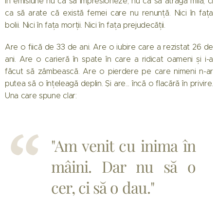
în emisiune nu ca să impresioneze, nu ca să atragă milă, ci
ca să arate că există femei care nu renunță. Nici în fața
bolii. Nici în fața morții. Nici în fața prejudecății.
Are o fiică de 33 de ani. Are o iubire care a rezistat 26 de
ani. Are o carieră în spate în care a ridicat oameni și i-a
făcut să zâmbească. Are o pierdere pe care nimeni n-ar
putea să o înțeleagă deplin. Și are... încă o flacără în privire.
Una care spune clar:
"Am venit cu inima în
mâini. Dar nu să o
cer, ci să o dau."