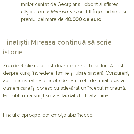
mirilor cântat de Georgiana Lobonț și aflarea
câștigătorilor
Mireasa
, sezonul 11. În joc: iubirea și
40.000 de euro
premiul cel mare de
.
Finaliștii Mireasa continuă să scrie
istorie
Ziua de 9 iulie nu a fost doar despre acte și flori. A fost
01.08.2026
despre curaj, încredere, familie și iubire sinceră. Concurenții
Când
au demonstrat că, dincolo de camerele de filmat, există
începe
oameni care își doresc cu adevărat un început împreună.
Mireasa
31.07.2026
Iar publicul i-a simțit și i-a aplaudat din toată inima.
sezonul 14:
Raluca
Regatul
Preda se
Finalul e aproape, dar emoția abia începe.
inimii.
bucură de
Simona
vacanță
01.08.2026