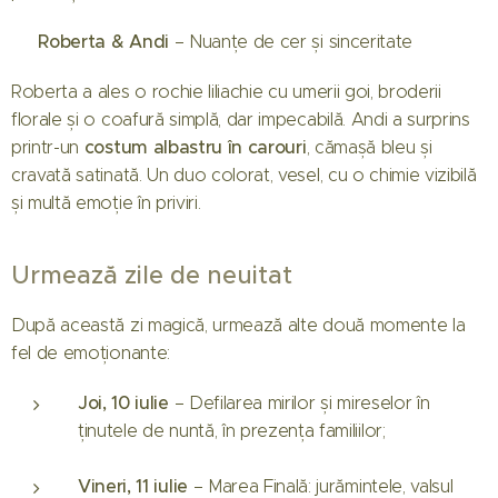
Roberta & Andi
💐
– Nuanțe de cer și sinceritate
Roberta a ales o rochie liliachie cu umerii goi, broderii
florale și o coafură simplă, dar impecabilă. Andi a surprins
costum albastru în carouri
printr-un
, cămașă bleu și
cravată satinată. Un duo colorat, vesel, cu o chimie vizibilă
și multă emoție în priviri.
Urmează zile de neuitat
După această zi magică, urmează alte două momente la
fel de emoționante:
Joi, 10 iulie
– Defilarea mirilor și mireselor în
ținutele de nuntă, în prezența familiilor;
Vineri, 11 iulie
– Marea Finală: jurămintele, valsul