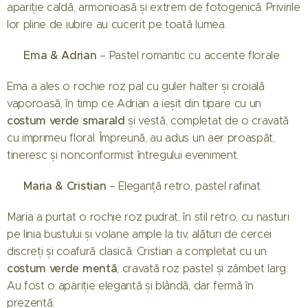
apariție caldă, armonioasă și extrem de fotogenică. Privirile
lor pline de iubire au cucerit pe toată lumea.
Ema & Adrian
🌸
– Pastel romantic cu accente florale
Ema a ales o rochie roz pal cu guler halter și croială
vaporoasă, în timp ce Adrian a ieșit din tipare cu un
costum verde smarald
și vestă, completat de o cravată
cu imprimeu floral. Împreună, au adus un aer proaspăt,
tineresc și nonconformist întregului eveniment.
Maria & Cristian
🌷
– Eleganță retro, pastel rafinat
Maria a purtat o rochie roz pudrat, în stil retro, cu nasturi
pe linia bustului și volane ample la tiv, alături de cercei
discreți și coafură clasică. Cristian a completat cu un
costum verde mentă
, cravată roz pastel și zâmbet larg.
Au fost o apariție elegantă și blândă, dar fermă în
prezență.