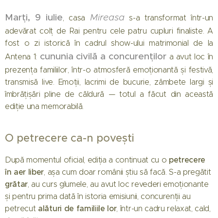
Marți, 9 iulie
Mireasa
, casa
s-a transformat într-un
adevărat colț de Rai pentru cele patru cupluri finaliste. A
fost o zi istorică în cadrul show-ului matrimonial de la
cununia civilă a concurenților
Antena 1:
a avut loc în
prezența familiilor, într-o atmosferă emoționantă și festivă,
transmisă live. Emoții, lacrimi de bucurie, zâmbete largi și
îmbrățișări pline de căldură — totul a făcut din această
ediție una memorabilă.
O petrecere ca-n povești
petrecere
După momentul oficial, ediția a continuat cu o
în aer liber
, așa cum doar românii știu să facă. S-a pregătit
grătar
, au curs glumele, au avut loc revederi emoționante
și pentru prima dată în istoria emisiunii, concurenții au
alături de familiile lor
petrecut
, într-un cadru relaxat, cald,