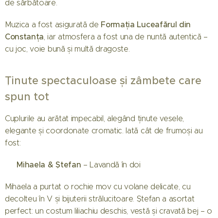
de sărbătoare.
Formația Luceafărul din
Muzica a fost asigurată de
Constanța
, iar atmosfera a fost una de nuntă autentică –
cu joc, voie bună și multă dragoste.
Ținute spectaculoase și zâmbete care
spun tot
Cuplurile au arătat impecabil, alegând ținute vesele,
elegante și coordonate cromatic. Iată cât de frumoși au
fost:
Mihaela & Ștefan
💜
– Lavandă în doi
Mihaela a purtat o rochie mov cu volane delicate, cu
decolteu în V și bijuterii strălucitoare. Ștefan a asortat
perfect: un costum liliachiu deschis, vestă și cravată bej – o