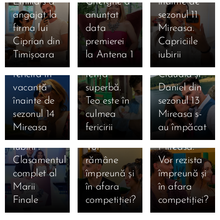
Emilia s-a
Gherghe a
înainte de
31.07.2026
angajat la
anunțat
sezonul 11
Liliana din
31.07.2026
firma lui
data
Mireasa.
Simona
sezonul 11
Ciprian din
premierei
Capriciile
Gherghe,
Mireasa a
Timișoara
la Antena 1
iubirii
17.07.2026
extrem de
născut o
31.07.2026
Ema și
fericită în
fetiță
Claudia și
Alan au
16.07.2026
vacanță
superbă.
Daniel din
câștigat
Daniela și
16.07.2026
înainte de
Teo este în
sezonul 13
Mireasa,
Mihai
Denis și
sezonul 14
culmea
Mireasa s-
sezonul 13
după
Bianca
Mireasa
fericirii
au împăcat
„Meciul
Mireasa.
după
iubirii”.
Vor
Mireasa.
Clasamentul
rămâne
Vor rezista
16.07.2026
complet al
împreună și
împreună și
Ioana din
Marii
în afara
în afara
sezonul 8
Finale
competiției?
competiției?
Mireasa și-
a anunțat