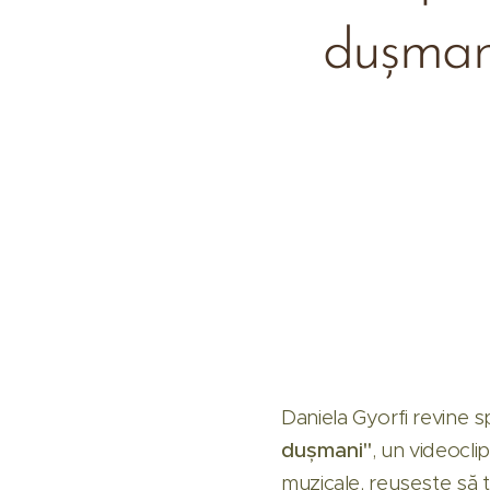
dușmani
Daniela Gyorfi revine s
dușmani"
, un videocli
muzicale, reușește să t