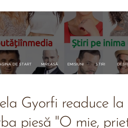
AGINA DE START
MIREASĂ
EMISIUNI
ȘTIRI
DESP
ela Gyorfi readuce la 
ba piesă "O mie, priet