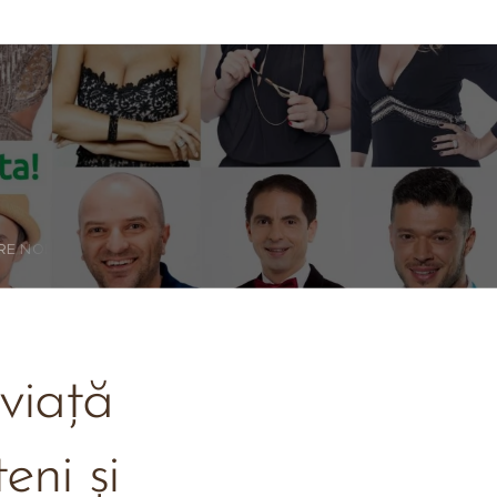
RE NOI
viață
eni și