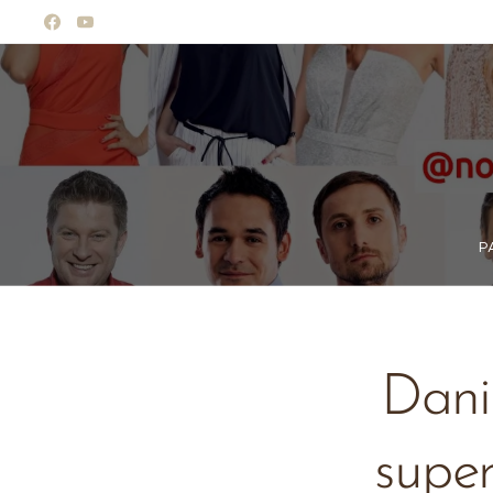
P
Dani
super