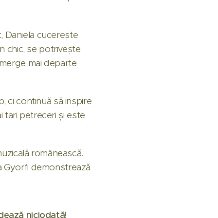
it, Daniela cucerește
n chic, se potrivește
a merge mai departe
, ci continuă să inspire
 tari petreceri și este
a muzicală românească.
la Gyorfi demonstrează
odează niciodată!