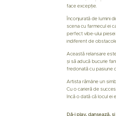
face excepție.
Înconjurată de lumini di
scena cu farmecul ei ca
perfect vibe-ului piese
indiferent de obstacole
Această relansare este 
și să aducă bucurie fani
fredonată cu pasiune de
Artista rămâne un simbo
Cu o carieră de succes
încă o dată că locul ei 
Dă-i play, dansează, ș