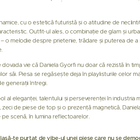
namice, cu o estetică futuristă și o atitudine de neclint
racteristic. Outfit-ul ales, o combinație de glam și urba
i – o melodie despre prietenie, trădare și puterea de 
.
dovada vie că Daniela Gyorfi nu doar că rezistă în timp
lor săi. Piesa se regăsește deja în playlisturile celor mai
 generații întregi.
l al eleganței, talentului și perseverenței în industri
, zeci de piese de top și o prezență magnetică, Danie
e pe scenă, în lumina reflectoarelor.
i lasă-te purtat de vibe-ul unei piese care nu se dem