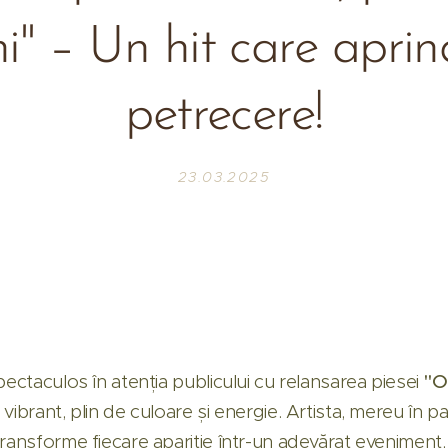
" – Un hit care aprin
petrecere!
23.03.2025
pectaculos în atenția publicului cu relansarea piesei
"O
p vibrant, plin de culoare și energie. Artista, mereu în p
ransforme fiecare apariție într-un adevărat eveniment, 