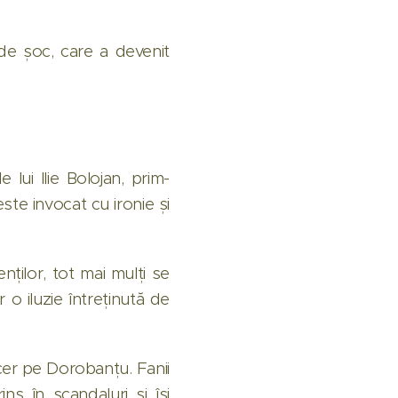
 de șoc, care a devenit
lui Ilie Bolojan, prim-
este invocat cu ironie și
nților, tot mai mulți se
 o iluzie întreținută de
incer pe Dorobanțu. Fanii
ns în scandaluri și își