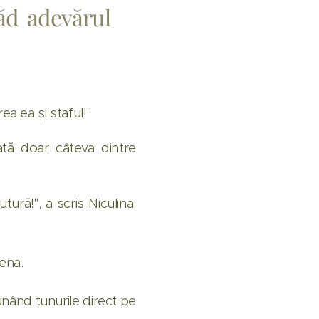
ăd adevărul
ea ea și staful!"
Iată doar câteva dintre
ură!", a scris Niculina,
lena.
punând tunurile direct pe