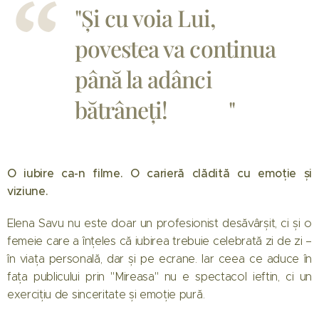
"Și cu voia Lui,
povestea va continua
până la adânci
bătrâneți! 🙏❤️"
O iubire ca-n filme. O carieră clădită cu emoție și
viziune.
Elena Savu nu este doar un profesionist desăvârșit, ci și o
femeie care a înțeles că iubirea trebuie celebrată zi de zi –
în viața personală, dar și pe ecrane. Iar ceea ce aduce în
fața publicului prin "Mireasa" nu e spectacol ieftin, ci un
exercițiu de sinceritate și emoție pură.