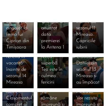
Regatul
Preda se
inimii.
bucură de
Simona
vacanță
01.08.2026
Emilia s-a
Gherghe a
înainte de
31.07.2026
angajat la
anunțat
sezonul 11
Liliana din
31.07.2026
firma lui
data
Mireasa.
Simona
sezonul 11
Ciprian din
premierei
Capriciile
Gherghe,
Mireasa a
Timișoara
la Antena 1
iubirii
17.07.2026
extrem de
născut o
31.07.2026
Ema și
fericită în
fetiță
Claudia și
Alan au
16.07.2026
vacanță
superbă.
Daniel din
câștigat
Daniela și
16.07.2026
înainte de
Teo este în
sezonul 13
Mireasa,
Mihai
Denis și
sezonul 14
culmea
Mireasa s-
sezonul 13
după
Bianca
Mireasa
fericirii
au împăcat
„Meciul
Mireasa.
după
iubirii”.
Vor
Mireasa.
Clasamentul
rămâne
Vor rezista
complet al
împreună și
împreună și