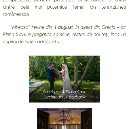
dintre cele mai puternice femei din televiziunea
românească.
4 august
🕊️
"Mireasa" revine din
, în direct din Grecia – iar
Elena Savu e pregătită să scrie, alături de noi toți, încă un
capitol de iubire adevărată.
Sursă poză: Elena Savu
Rachiteanu, Facebook