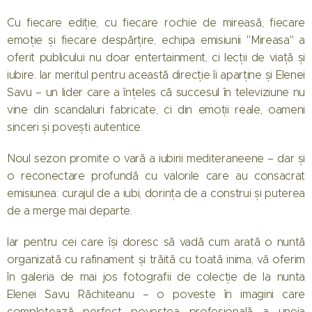
Cu fiecare ediție, cu fiecare rochie de mireasă, fiecare
emoție și fiecare despărțire, echipa emisiunii "Mireasa" a
oferit publicului nu doar entertainment, ci lecții de viață și
iubire. Iar meritul pentru această direcție îi aparține și Elenei
Savu – un lider care a înțeles că succesul în televiziune nu
vine din scandaluri fabricate, ci din emoții reale, oameni
sinceri și povești autentice.
Noul sezon promite o vară a iubirii mediteraneene – dar și
o reconectare profundă cu valorile care au consacrat
emisiunea: curajul de a iubi, dorința de a construi și puterea
de a merge mai departe.
Iar pentru cei care își doresc să vadă cum arată o nuntă
organizată cu rafinament și trăită cu toată inima, vă oferim
în galeria de mai jos fotografii de colecție de la nunta
Elenei Savu Răchiteanu – o poveste în imagini care
completează perfect povestea profesională a uneia