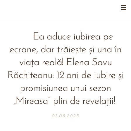
💖 Ea aduce iubirea pe
ecrane, dar trăiește și una în
viața reală! Elena Savu
Răchiteanu: 12 ani de iubire și
promisiunea unui sezon
„Mireasa” plin de revelații!
03.08.2025