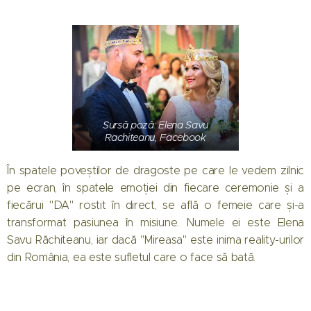
Sursă poză: Elena Savu
Rachiteanu, Facebook
În spatele poveștilor de dragoste pe care le vedem zilnic
pe ecran, în spatele emoției din fiecare ceremonie și a
fiecărui "DA" rostit în direct, se află o femeie care și-a
transformat pasiunea în misiune. Numele ei este Elena
Savu Răchiteanu, iar dacă "Mireasa" este inima reality-urilor
din România, ea este sufletul care o face să bată.