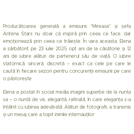
Producătoarea generală a emisiunii "Mireasa" și șefa
Antena Stars nu doar că inspiră prin ceea ce face, dar
emoționează prin ceea ce trăiește. În vara aceasta, Elena
a sărbătorit pe 23 iulie 2025 opt ani de la căsătorie și 12
ani de iubire alături de partenerul său de viață. O iubire
statornică, sinceră, discretă – exact ca cele pe care le
caută în fiecare sezon pentru concurenții emisiunii pe care
o păstorește.
Elena a postat în social media imagini superbe de la nunta
sa – o nuntă de vis, elegantă, rafinată, în care eleganța s-a
întâlnit cu iubirea adevărată. Alături de fotografii, a transmis
și un mesaj care a topit inimile internauților