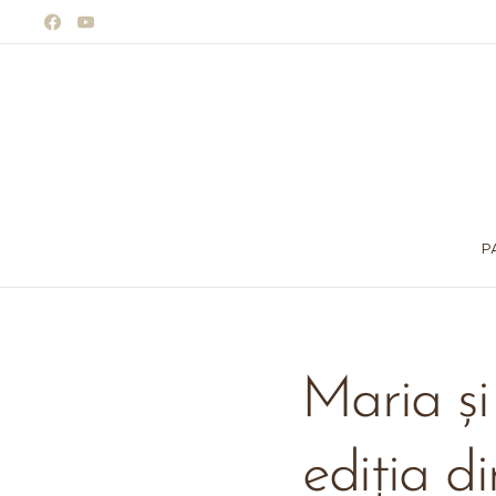
P
Maria și
ediția d