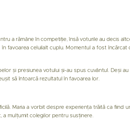
entru a rămâne în competiție, însă voturile au decis altc
nța în favoarea celuilalt cuplu. Momentul a fost încărcat
lor și presiunea votului și-au spus cuvântul. Deși au
ușit să întoarcă rezultatul în favoarea lor.
ilă. Maria a vorbit despre experiența trăită ca fiind una
t, a mulțumit colegilor pentru susținere.