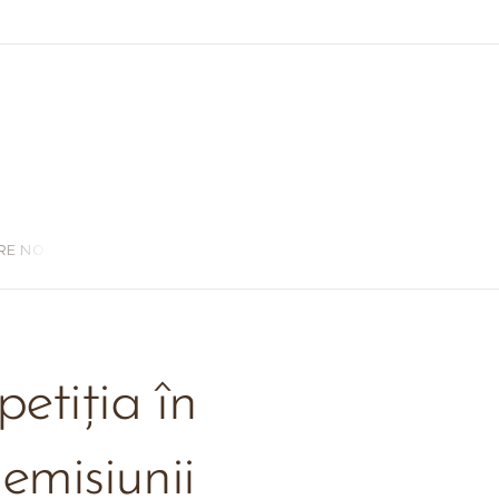
RE NOI
etiția în
emisiunii