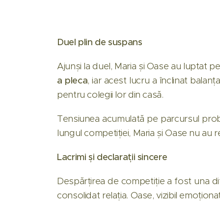
Duel plin de suspans
Ajunși la duel, Maria și Oase au luptat p
a pleca
, iar acest lucru a înclinat bala
pentru colegii lor din casă.
Tensiunea acumulată pe parcursul probe
lungul competiției, Maria și Oase nu au re
Lacrimi și declarații sincere
Despărțirea de competiție a fost una dific
consolidat relația. Oase, vizibil emoționa