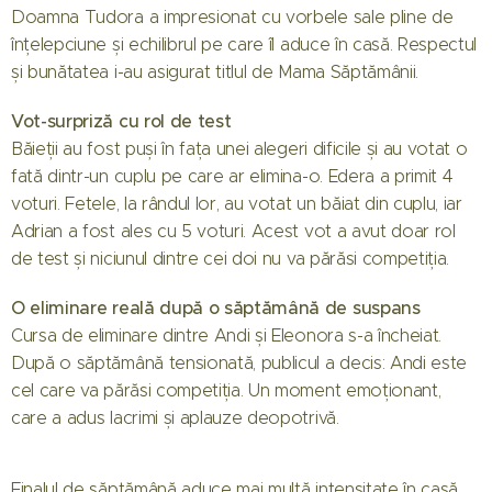
Doamna Tudora a impresionat cu vorbele sale pline de
înțelepciune și echilibrul pe care îl aduce în casă. Respectul
și bunătatea i-au asigurat titlul de Mama Săptămânii.
Vot-surpriză cu rol de test
Băieții au fost puși în fața unei alegeri dificile și au votat o
fată dintr-un cuplu pe care ar elimina-o. Edera a primit 4
voturi. Fetele, la rândul lor, au votat un băiat din cuplu, iar
Adrian a fost ales cu 5 voturi. Acest vot a avut doar rol
de test și niciunul dintre cei doi nu va părăsi competiția.
O eliminare reală după o săptămână de suspans
Cursa de eliminare dintre Andi și Eleonora s-a încheiat.
După o săptămână tensionată, publicul a decis: Andi este
cel care va părăsi competiția. Un moment emoționant,
care a adus lacrimi și aplauze deopotrivă.
Finalul de săptămână aduce mai multă intensitate în casă,