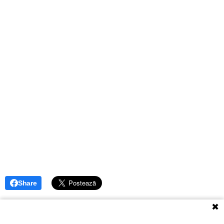
Share
✖