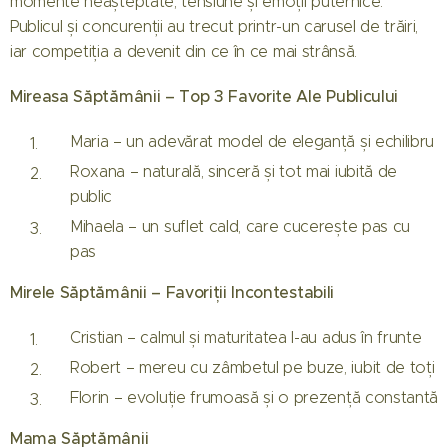
momente neașteptate, tensiune și emoții puternice.
Publicul și concurenții au trecut printr-un carusel de trăiri,
iar competiția a devenit din ce în ce mai strânsă.
Mireasa Săptămânii – Top 3 Favorite Ale Publicului
Maria – un adevărat model de eleganță și echilibru
Roxana – naturală, sinceră și tot mai iubită de
public
Mihaela – un suflet cald, care cucerește pas cu
pas
Mirele Săptămânii – Favoriții Incontestabili
Cristian – calmul și maturitatea l-au adus în frunte
Robert – mereu cu zâmbetul pe buze, iubit de toți
Florin – evoluție frumoasă și o prezență constantă
Mama Săptămânii