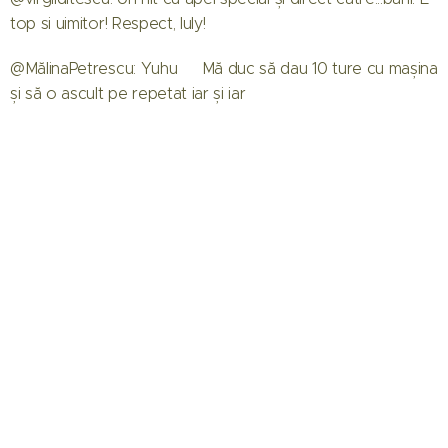
top si uimitor! Respect, Iuly!
@MălinaPetrescu: Yuhu🎉 Mă duc să dau 10 ture cu mașina
și să o ascult pe repetat iar și iar ❤