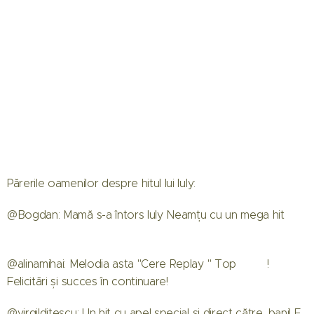
Părerile oamenilor despre hitul lui Iuly:
@Bogdan: Mamă s-a întors Iuly Neamțu cu un mega hit 🔥
🔥🔥🔥
@alinamihai: Melodia asta "Cere Replay " Top 💪💯!❤
Felicitări și succes în continuare!
@virgilditescu: Un hit cu apel special și direct către...bani! E