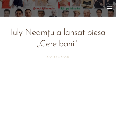
Iuly Neamțu a lansat piesa
,,Cere bani"
02.11.2024