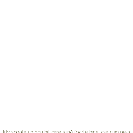
Iuly scoate un nou hit care sună foarte bine, așa cum ne-a