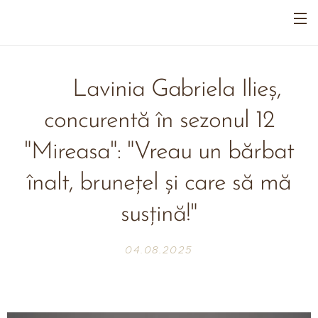
🔥 Lavinia Gabriela Ilieș,
concurentă în sezonul 12
"Mireasa": "Vreau un bărbat
înalt, brunețel și care să mă
susțină!"
04.08.2025