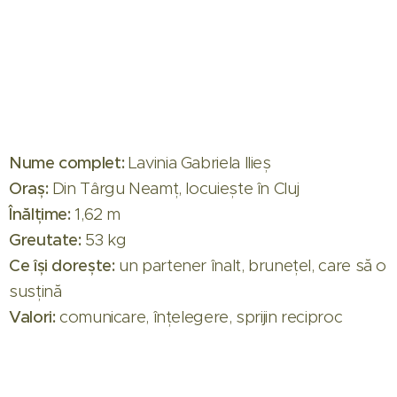
Nume complet:
Lavinia Gabriela Ilieș
Oraș:
Din Târgu Neamț, locuiește în Cluj
Înălțime:
1,62 m
Greutate:
53 kg
Ce își dorește:
un partener înalt, brunețel, care să o
susțină
Valori:
comunicare, înțelegere, sprijin reciproc