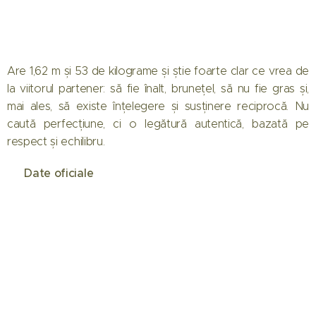
Are 1,62 m și 53 de kilograme și știe foarte clar ce vrea de
la viitorul partener: să fie înalt, brunețel, să nu fie gras și,
mai ales, să existe înțelegere și susținere reciprocă. Nu
caută perfecțiune, ci o legătură autentică, bazată pe
respect și echilibru.
📌 Date oficiale