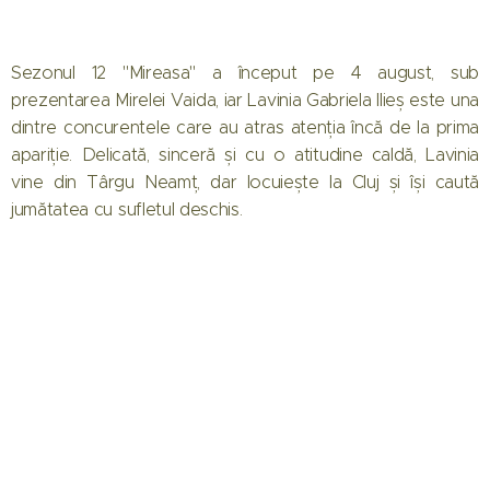
Sezonul 12 "Mireasa" a început pe 4 august, sub
prezentarea Mirelei Vaida, iar Lavinia Gabriela Ilieș este una
dintre concurentele care au atras atenția încă de la prima
apariție. Delicată, sinceră și cu o atitudine caldă, Lavinia
vine din Târgu Neamț, dar locuiește la Cluj și își caută
jumătatea cu sufletul deschis.