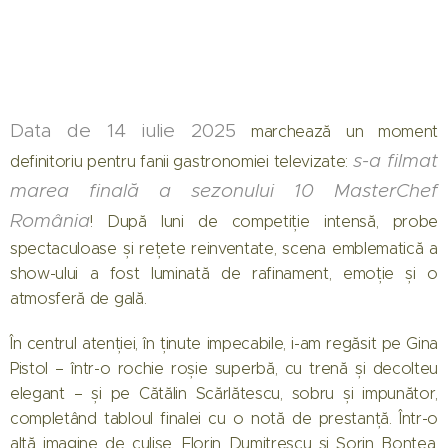
Data de 14 iulie 2025
marchează un moment
s-a filmat
definitoriu pentru fanii gastronomiei televizate:
marea finală a sezonului 10 MasterChef
România
! După luni de competiție intensă, probe
spectaculoase și rețete reinventate, scena emblematică a
show-ului a fost luminată de rafinament, emoție și o
atmosferă de gală.
În centrul atenției, în ținute impecabile, i-am regăsit pe Gina
Pistol – într-o rochie roșie superbă, cu trenă și decolteu
elegant – și pe Cătălin Scărlătescu, sobru și impunător,
completând tabloul finalei cu o notă de prestanță. Într-o
altă imagine de culise, Florin Dumitrescu și Sorin Bontea,