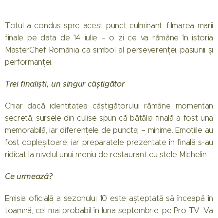
Totul a condus spre acest punct culminant: filmarea marii
finale pe data de 14 iulie – o zi ce va rămâne în istoria
MasterChef România ca simbol al perseverenței, pasiunii și
performanței.
Trei finaliști, un singur câștigător
Chiar dacă identitatea câștigătorului rămâne momentan
secretă, sursele din culise spun că bătălia finală a fost una
memorabilă, iar diferențele de punctaj – minime. Emoțiile au
fost copleșitoare, iar preparatele prezentate în finală s-au
ridicat la nivelul unui meniu de restaurant cu stele Michelin.
Ce urmează?
Emisia oficială a sezonului 10 este așteptată să înceapă în
toamnă, cel mai probabil în luna septembrie, pe Pro TV. Va