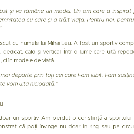
fost și va rămâne un model. Un om care a inspirat p
emnitatea cu care și-a trăit viața. Pentru noi, pentru
"
rescut cu numele lui Mihai Leu. A fost un sportiv comp
dedicat, cald și vertical. Într-o lume care uită reped
 ci în modele de viață.
ai departe prin toți cei care l-am iubit, l-am susțin
 te vom uita niciodată."
eu
doar un sportiv. Am pierdut o conștiință a sportului
trat că poți învinge nu doar în ring sau pe circuit, 