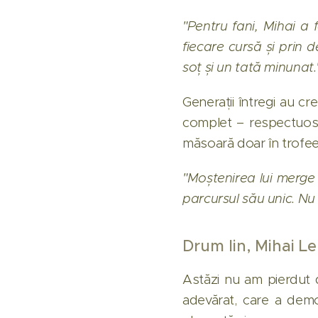
"Pentru fani, Mihai a 
fiecare cursă și prin d
soț și un tată minunat.
Generații întregi au c
complet – respectuos, 
măsoară doar în trofee,
"Moștenirea lui merge m
parcursul său unic. Nu
Drum lin, Mihai L
Astăzi nu am pierdut 
adevărat, care a demons