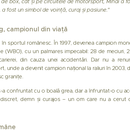
 de box, cât și pe circuitele de motorsport, Mihai a 
 a fost un simbol de voință, curaj și pasiune."
g, campionul din viață
ie în sportul românesc. În 1997, devenea campion mond
ie (WBO), cu un palmares impecabil: 28 de meciuri, 28
carierei, din cauza unei accidentări. Dar nu a renun
t, unde a devenit campion național la raliuri în 2003,
c granițe.
u s-a confruntat cu o boală grea, dar a înfruntat-o cu a
 discret, demn și curajos – un om care nu a cerut c
ămâne