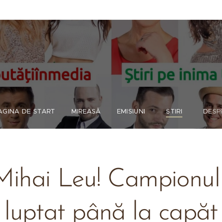
AGINA DE START
MIREASĂ
EMISIUNI
ȘTIRI
DESP
Mihai Leu! Campionul
luptat până la capăt