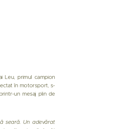
hai Leu, primul campion
pectat în motorsport, s-
printr-un mesaj plin de
stă seară. Un adevărat