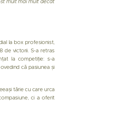
fost mult mai mult decât
ial la box profesionist,
 de victorii. S-a retras
țat la competiție: s-a
 dovedind că pasiunea și
ceeași tărie cu care urca
ompasiune, ci a oferit