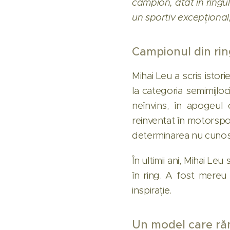
campion, atât în ringul
un sportiv excepțional,
Campionul din rin
Mihai Leu a scris istor
la categoria semimijloc
neînvins, în apogeul 
reinventat în motorspor
determinarea nu cunos
În ultimii ani, Mihai Le
în ring. A fost mereu
inspirație.
Un model care r