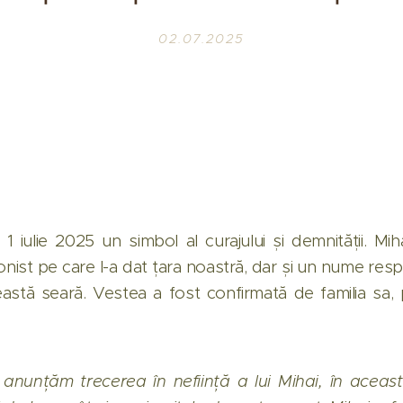
02.07.2025
 iulie 2025 un simbol al curajului și demnității. Mi
nist pe care l-a dat țara noastră, dar și un nume res
ceastă seară. Vestea a fost confirmată de familia sa, 
anunțăm trecerea în neființă a lui Mihai, în acea