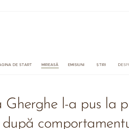
AGINA DE START
MIREASĂ
EMISIUNI
ȘTIRI
DESP
 Gherghe l-a pus la p
 după comportamentu