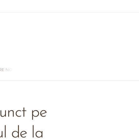
RE NOI
unct pe
l de la