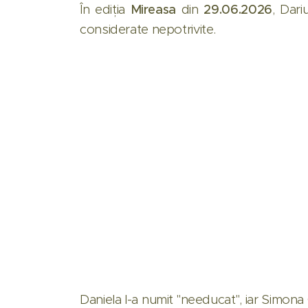
În ediția
Mireasa
din
29.06.2026
, Dari
considerate nepotrivite.
Daniela l-a numit "needucat", iar Simona