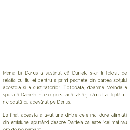
Mama lui Darius a susținut că Daniela s-ar fi folosit de
relația cu fiul ei pentru a primi pachete din partea soțului
acesteia și a susținătorilor. Totodată, doamna Melinda a
spus că Daniela este o persoană falsă și că nu l-ar fi plăcut
niciodată cu adevărat pe Darius.
01.08.2026
La final, aceasta a avut una dintre cele mai dure afirmații
Când
din emisiune, spunând despre Daniela că este "cel mai rău
începe
om de pe pământ".