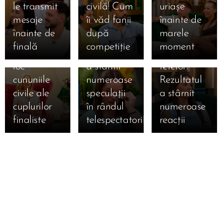
le transmit
civilă! Cum
uriașe
anunță
izbucnit în
după ce a
mesaje
îi văd fanii
înainte de
ediția
lacrimi la
ocupat
înainte de
după
marele
specială de
Mireasa!
locul 3 în
finală
competiție
moment
mâine! Au
Momentul
topul
loc
a stârnit
fetelor!
cununiile
numeroase
Rezultatul
civile ale
speculații
a stârnit
cuplurilor
în rândul
numeroase
finaliste
telespectatorilor
reacții