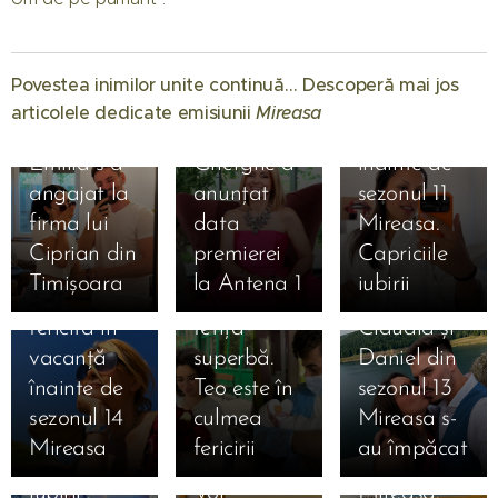
Mireasa
31.07.2026
sezonul 14:
Raluca
Regatul
Preda se
Povestea inimilor unite continuă… Descoperă mai jos
inimii.
bucură de
articolele dedicate emisiunii
Mireasa
❤️
Simona
vacanță
01.08.2026
Emilia s-a
Gherghe a
înainte de
31.07.2026
angajat la
anunțat
sezonul 11
Liliana din
31.07.2026
firma lui
data
Mireasa.
Simona
sezonul 11
Ciprian din
premierei
Capriciile
Gherghe,
Mireasa a
Timișoara
la Antena 1
iubirii
17.07.2026
extrem de
născut o
31.07.2026
Ema și
fericită în
fetiță
Claudia și
Alan au
16.07.2026
vacanță
superbă.
Daniel din
câștigat
Daniela și
16.07.2026
înainte de
Teo este în
sezonul 13
Mireasa,
Mihai
Denis și
sezonul 14
culmea
Mireasa s-
sezonul 13
după
Bianca
Mireasa
fericirii
au împăcat
16.07.2026
„Meciul
Mireasa.
după
Mihaela a
16.07.2026
iubirii”.
Vor
Mireasa.