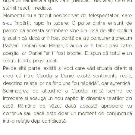
după ce sâmbătă a spus că e ,,diabolic", declarații care au
stârnit reacții imediate.
Momentul nu a trecut neobservat de telespectatori, care
s-au împărțit rapid în tabere. O parte dintre ei sunt de
părere că această schimbare vine din lipsă de alte opțiuni
și susțin că, dacă ar fi fost dorită de alți concurenți precum
Răzvan, Dorian sau Marian, Claudia ar fi făcut pași către
aceștia, iar Daniel "ar fi fost istorie". Ei spun că totul e un
teatru foarte prost jucat.
Pe de altă parte, există și voci care văd situația diferit și
cred că între Claudia și Daniel există sentimente reale,
descriind relația lor ca fiind una "cu năbădăi", dar autentică.
Schimbarea de atitudine a Claudiei ridică semne de
întrebare și adaugă un nou capitol în dinamica relațiilor din
casă. Rămâne de văzut dacă această apropiere va
continua sau dacă este doar un moment de conjunctură
într-o relație deja complicată.