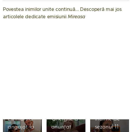
Povestea inimilor unite continuă… Descoperă mai jos
articolele dedicate emisiunii
Mireasa
❤️
01.08.2026
Când
începe
Mireasa
31.07.2026
sezonul 14:
Raluca
Regatul
Preda se
inimii.
bucură de
Simona
vacanță
01.08.2026
Emilia s-a
Gherghe a
înainte de
31.07.2026
angajat la
anunțat
sezonul 11
Liliana din
31.07.2026