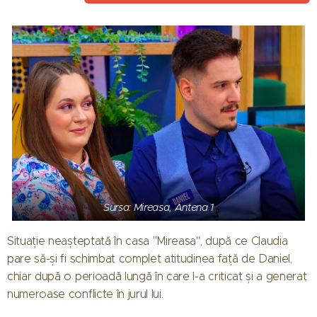
Sursa: Mireasa, Antena 1
Situație neașteptată în casa "Mireasa", după ce Claudia
pare să-și fi schimbat complet atitudinea față de Daniel,
chiar după o perioadă lungă în care l-a criticat și a generat
numeroase conflicte în jurul lui.