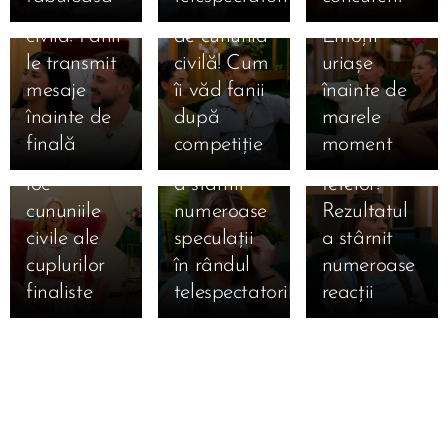
de cununia
la un pas
civilă!
Simona
Claudia,
15.07.2026
civilă! Fanii
de cununia
Emoții
Gherghe
Claudia a
salvată
le transmit
civilă! Cum
uriașe
anunță
izbucnit în
după ce a
mesaje
îi văd fanii
înainte de
ediția
lacrimi la
ocupat
înainte de
după
marele
specială de
Mireasa!
locul 3 în
finală
competiție
moment
mâine! Au
Momentul
topul
loc
a stârnit
fetelor!
cununiile
numeroase
Rezultatul
civile ale
speculații
a stârnit
cuplurilor
în rândul
numeroase
finaliste
telespectatorilor
reacții