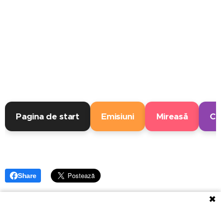
Pagina de start
Emisiuni
Mireasă
Cas
Share
✖