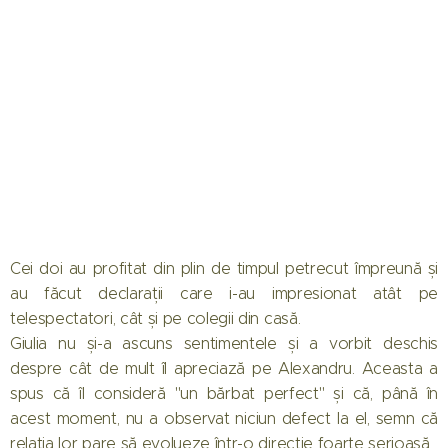
Cei doi au profitat din plin de timpul petrecut împreună și
au făcut declarații care i-au impresionat atât pe
telespectatori, cât și pe colegii din casă.
Giulia nu și-a ascuns sentimentele și a vorbit deschis
despre cât de mult îl apreciază pe Alexandru. Aceasta a
spus că îl consideră "un bărbat perfect" și că, până în
acest moment, nu a observat niciun defect la el, semn că
relația lor pare să evolueze într-o direcție foarte serioasă.