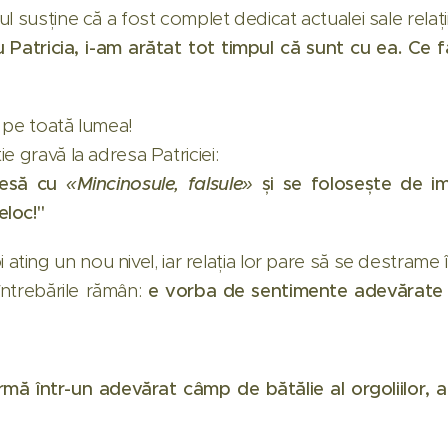
 susține că a fost complet dedicat actualei sale relații
Patricia, i-am arătat tot timpul că sunt cu ea. Ce 
 pe toată lumea!
e gravă la adresa Patriciei:
iesă cu
«Mincinosule, falsule»
și se folosește de i
loc!"
i ating un nou nivel, iar relația lor pare să se destrame 
 întrebările rămân:
e vorba de sentimente adevărate 
rmă într-un adevărat câmp de bătălie al orgoliilor, ac