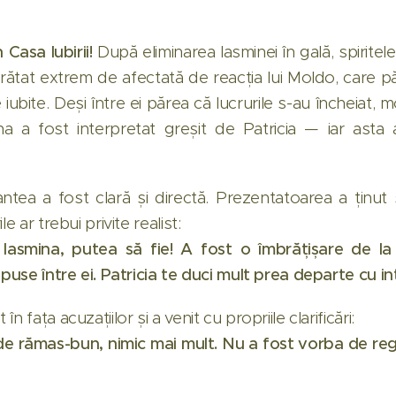
 Casa Iubirii!
După eliminarea Iasminei în gală, spiritele
 arătat extrem de afectată de reacția lui Moldo, care 
 iubite. Deși între ei părea că lucrurile s-au încheia
na a fost interpretat greșit de Patricia — iar asta
tea a fost clară și directă. Prezentatoarea a ținut s
e ar trebui privite realist:
Iasmina, putea să fie! A fost o îmbrățișare de la
spuse între ei. Patricia te duci mult prea departe cu in
 fața acuzațiilor și a venit cu propriile clarificări:
de rămas-bun, nimic mai mult. Nu a fost vorba de regr