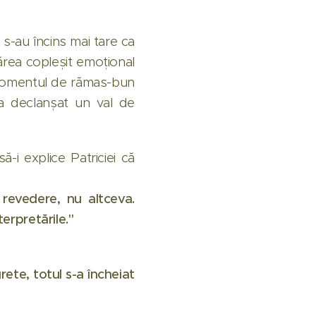
 s-au încins mai tare ca
părea copleșit emoțional
t, momentul de rămas-bun
 a declanșat un val de
ă-i explice Patriciei că
 revedere, nu altceva.
terpretările."
ete, totul s-a încheiat