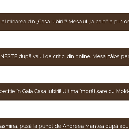
iminarea din „Casa Iubirii”! Mesajul „la cald” e plin de 
ȘTE după valul de critici din online. Mesaj tăios pentru
ție în Gala Casa Iubirii! Ultima îmbrățișare cu Mold
 Iasmina, pusă la punct de Andreea Mantea după acuza