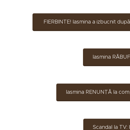
FIERBINTE! Iasmina a izbucnit după el
Iasmina RĂBUFNE
Iasmina RENUNȚĂ la competi
Scandal la TV: