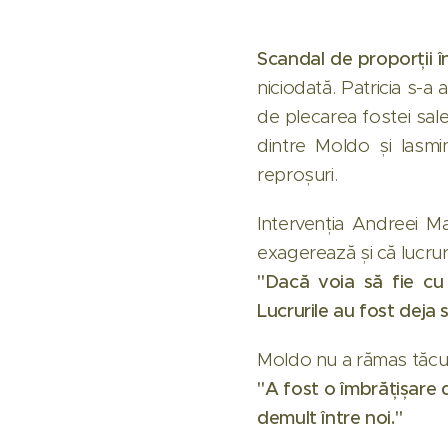
Scandal de proporții în
niciodată. Patricia s-a
de plecarea fostei sale
dintre Moldo și Iasmi
reproșuri.
Intervenția Andreei Man
exagerează și că lucruril
"Dacă voia să fie cu 
Lucrurile au fost deja 
Moldo nu a rămas tăcut în
"A fost o îmbrățișare 
demult între noi."