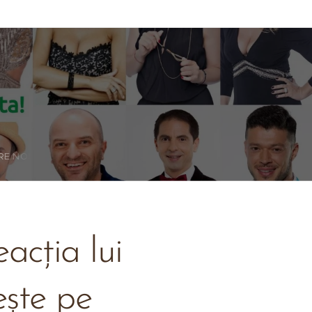
RE NOI
eacția lui
ște pe