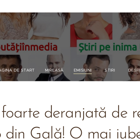
AGINA DE START
MIREASĂ
EMISIUNI
ȘTIRI
DESP
 foarte deranjată de r
 din Gală! O mai iube