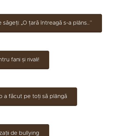
săgeți: „O țară întreagă s-a plâns...”
 fani și rivali!
o a făcut pe toți să plângă
ții de bullying