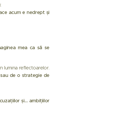
:
face acum e nedrept și
maginea mea ca să se
în lumina reflectoarelor.
sau de o strategie de
uzațiilor și… ambițiilor