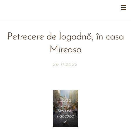
Petrecere de logodnă, în casa
Mireasa
26.11.2022
Sursa
foto:
Mireasa,
Faceboo
k