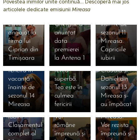
Povestea inimilor unite continuă… Descoperă mai jos
inimii.
bucură de
articolele dedicate emisiunii
Mireasa
❤️
Simona
vacanță
01.08.2026
Emilia s-a
Gherghe a
înainte de
31.07.2026
angajat la
anunțat
sezonul 11
Liliana din
31.07.2026
firma lui
data
Mireasa.
Simona
sezonul 11
Ciprian din
premierei
Capriciile
Gherghe,
Mireasa a
Timișoara
la Antena 1
iubirii
17.07.2026
extrem de
născut o
31.07.2026
Ema și
fericită în
fetiță
Claudia și
Alan au
16.07.2026
vacanță
superbă.
Daniel din
câștigat
Daniela și
16.07.2026
înainte de
Teo este în
sezonul 13
Mireasa,
Mihai
Denis și
sezonul 14
culmea
Mireasa s-
sezonul 13
după
Bianca
Mireasa
fericirii
au împăcat
16.07.2026
„Meciul
Mireasa.
după
Mihaela a
16.07.2026
iubirii”.
Vor
Mireasa.
Bia și-a
anunțat că
Clasamentul
rămâne
Vor rezista
ales
a divorțat
16.07.2026
complet al
împreună și
împreună și
Ioana din
favoriții
oficial de