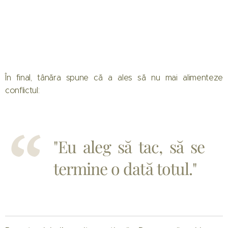
În final, tânăra spune că a ales să nu mai alimenteze
conflictul:
"Eu aleg să tac, să se
01.08.2026
termine o dată totul."
Când
începe
Mireasa
31.07.2026
sezonul 14:
Raluca
Regatul
Preda se