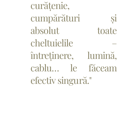
curățenie,
cumpărături și
absolut toate
cheltuielile –
întreținere, lumină,
cablu… le făceam
efectiv singură."