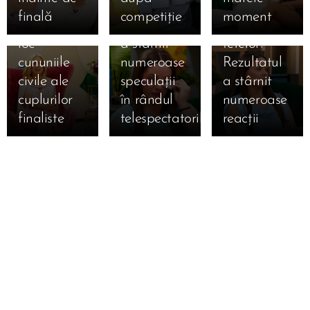
specială de
Mireasa!
locul 3 în
finală
competiție
moment
mâine! Au
Momentul
topul
loc
a stârnit
fetelor!
cununiile
numeroase
Rezultatul
civile ale
speculații
a stârnit
cuplurilor
în rândul
numeroase
finaliste
telespectatorilor
reacții