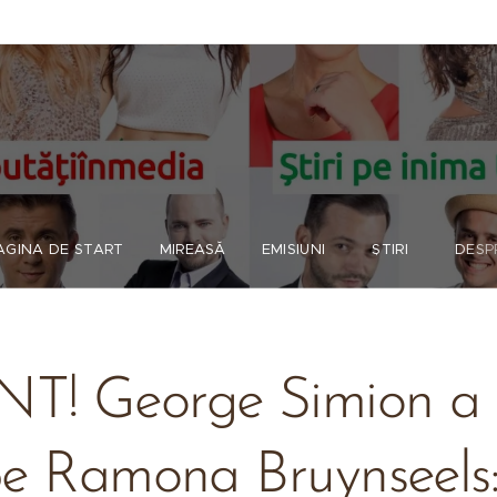
AGINA DE START
MIREASĂ
EMISIUNI
ȘTIRI
DESP
! George Simion a v
e Ramona Bruynseels: