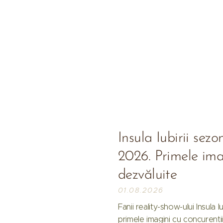
Insula Iubirii sez
2026. Primele ima
dezvăluite
01.08.2026
Fanii reality-show-ului Insula 
primele imagini cu concurenții