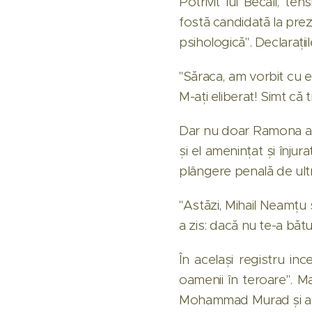
Potrivit lui Becali, te
fostă candidată la prezi
psihologică". Declarații
"Săraca, am vorbit cu e
M-ați eliberat! Simt că t
Dar nu doar Ramona ar fi
și el amenințat și înju
plângere penală de ultr
"Astăzi, Mihail Neamțu 
a zis: dacă nu te-a bătut,
În același registru inc
oamenii în teroare". M
Mohammad Murad și alți 