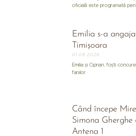
oficială este programată pen
Emilia s-a angajat
Timișoara
01.08.2026
Emilia și Ciprian, foști concur
fanilor.
Când începe Mirea
Simona Gherghe a
Antena 1