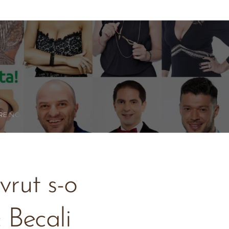
RE NOI
rut s-o
 Becali