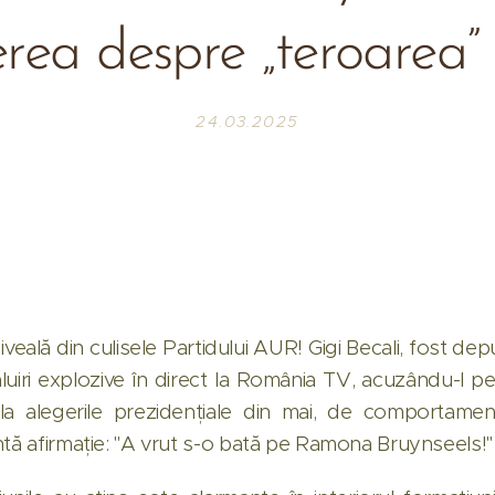
erea despre „teroarea”
24.03.2025
 iveală din culisele Partidului AUR! Gigi Becali, fost de
luiri explozive în direct la România TV, acuzându-l pe
 la alegerile prezidențiale din mai, de comportament
ntă afirmație: "A vrut s-o bată pe Ramona Bruynseels!"