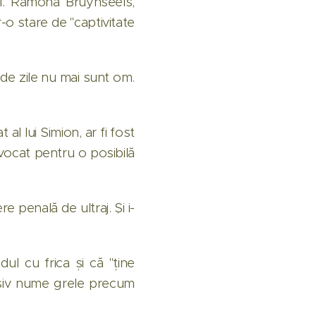
unii. Ramona Bruynseels,
r-o stare de "captivitate
 de zile nu mai sunt om.
al lui Simion, ar fi fost
avocat pentru o posibilă
 penală de ultraj. Și i-
dul cu frica și că "ține
lusiv nume grele precum