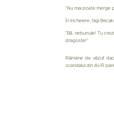
"Nu mai poate merge part
În încheiere, Gigi Becal
"Bă, nebunule! Tu crezi
dragoste!"
Rămâne de văzut dacă
scandalul din AUR pare 