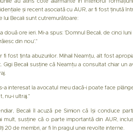
nsiunile au atins cote alarmante în interiorul formați
dențiale și recent asociată cu AUR, ar fi fost ținută înt
le lui Becali sunt cutremurătoare:
a două ore ieri. Mi-a spus: 'Domnul Becali, de cinci luni
răiesc din nou'."
 fost ținta abuzurilor. Mihail Neamțu, alt fost apropiat 
rat. Gigi Becali susține că Neamțu a consultat chiar un 
aj.
s-a interesat la avocatul meu dacă-i poate face plângere
 nu-i ultraj."
endiar, Becali îl acuză pe Simion că își conduce parti
ai mult, susține că o parte importantă din AUR, inc
20 de membri, ar fi în pragul unei revolte interne.