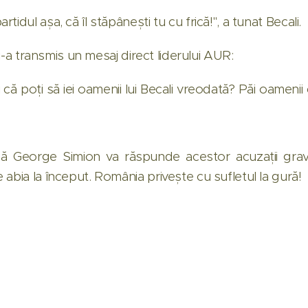
idul așa, că îl stăpânești tu cu frică!", a tunat Becali.
i i-a transmis un mesaj direct liderului AUR:
 că poți să iei oamenii lui Becali vreodată? Păi oamenii 
 George Simion va răspunde acestor acuzații grave,
abia la început. România privește cu sufletul la gură!