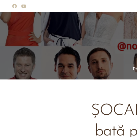
P
ȘOCANT
bată p