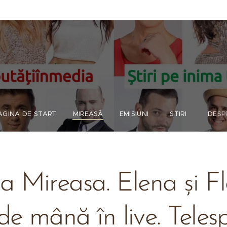
AGINA DE START
MIREASĂ
EMISIUNI
ȘTIRI
DESP
la Mireasa. Elena și Fl
de mână în live. Telesp