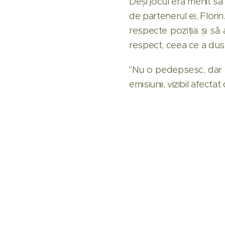
Deși jocul era menit să f
de partenerul ei, Florin.
respecte poziția și să 
respect, ceea ce a dus l
"Nu o pedepsesc, dar m
emisiunii, vizibil afecta