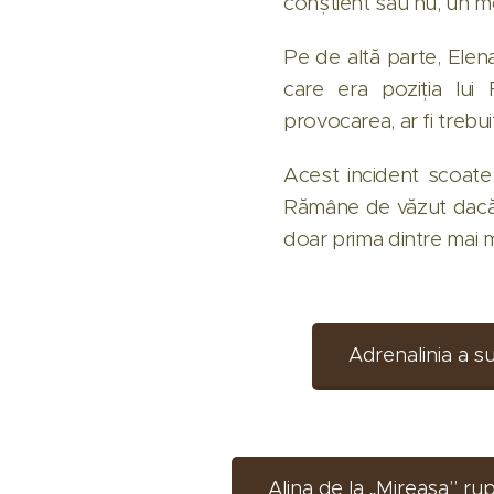
conștient sau nu, un mo
Pe de altă parte, Elena 
care era poziția lui 
provocarea, ar fi trebu
Acest incident scoate l
Rămâne de văzut dacă 
doar prima dintre mai 
Adrenalinia a su
Alina de la „Mireasa” ru