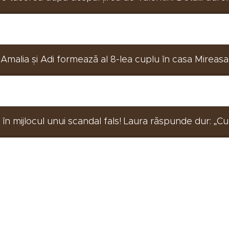
Amalia și Adi formează al 8-lea cuplu în casa Mireasa
, în mijlocul unui scandal fals! Laura răspunde dur: „