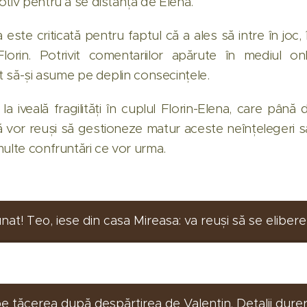
tiv pentru a se distanța de Elena.
este criticată pentru faptul că a ales să intre în joc, 
Florin. Potrivit comentariilor apărute în mediul o
it să-și asume pe deplin consecințele.
a iveală fragilități în cuplul Florin-Elena, care până
vor reuși să gestioneze matur aceste neînțelegeri s
multe confruntări ce vor urma.
nat! Teo, iese din casa Mireasa: va reuși să se eliber
pe tăcerea după despărțirea de Valentin. Detalii dure