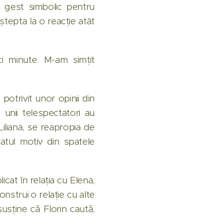
n gest simbolic pentru
aștepta la o reacție atât
ci minute. M-am simțit
, potrivit unor opinii din
 unii telespectatori au
Liliana, se reapropia de
atul motiv din spatele
cat în relația cu Elena,
nstrui o relație cu alte
usține că Florin caută,