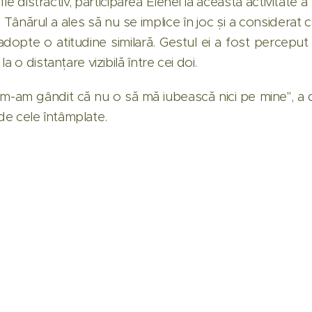
ie distractiv, participarea Elenei la această activitate a
 Tânărul a ales să nu se implice în joc și a considerat că
adopte o atitudine similară. Gestul ei a fost perceput
a o distanțare vizibilă între cei doi.
-am gândit că nu o să mă iubească nici pe mine", a de
t de cele întâmplate.