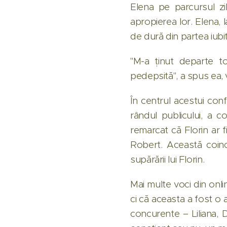
Elena pe parcursul zi
apropierea lor. Elena, l
de dură din partea iubitu
"M-a ținut departe to
pedepsită", a spus ea, 
În centrul acestui confli
rândul publicului, a c
remarcat că Florin ar f
Robert. Această coinc
supărării lui Florin.
Mai multe voci din onli
ci că aceasta a fost o 
concurente – Liliana, 