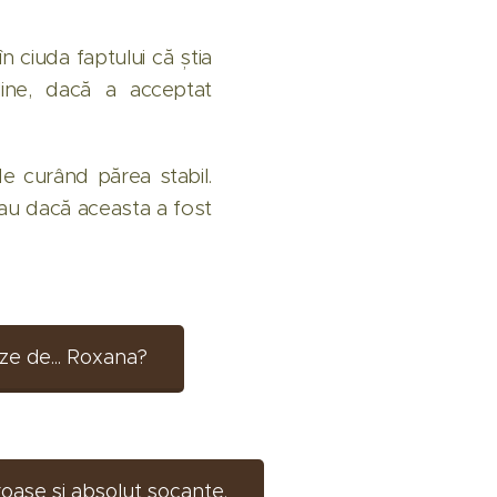
în ciuda faptului că știa
nline, dacă a acceptat
 de curând părea stabil.
au dacă aceasta a fost
eze de... Roxana?
roase și absolut șocante.