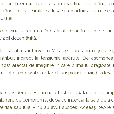
lei, iar în emisia live nu s-au mai ținut de mână, u
a rândul ei, s-a simțit exclusă și a mărturisit că nu se 
lui ei.
ată ziua, apoi m-a îmbrățișat doar în ultimele cin
vizibil dezamăgită.
ct se află și intervenția Mihaelei, care a inițiat jocul și
ontribuit indirect la tensiunile apărute. De asemenea,
i fost afectat de imaginile în care prima lui dragoste, 
idență temporală a stârnit suspiciuni privind adevăr
ne consideră că Florin nu a fost niciodată complet impli
alegere de compromis, după ce încercările sale de a co
Denisa sau Iulia – nu au avut succes. Aceeași teorie s