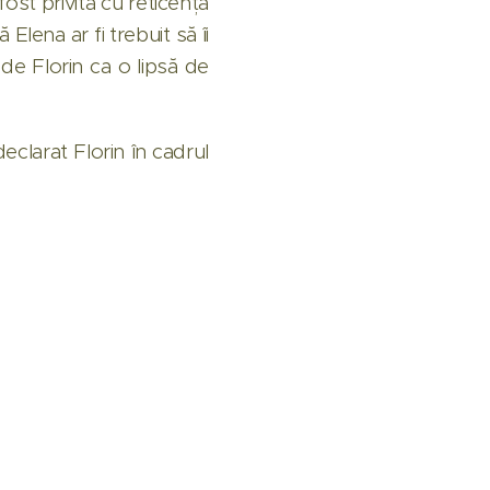
 fost privită cu reticență
 Elena ar fi trebuit să îi
 de Florin ca o lipsă de
clarat Florin în cadrul