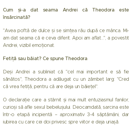
Cum și-a dat seama Andrei că Theodora este
însărcinată?
"Avea poftă de dulce și se simțea rău după ce mânca. Mi-
am dat seama că e ceva diferit. Apoi am aflat…", a povestit
Andrei, vizibil emoționat.
Fetiță sau băiat? Ce spune Theodora
Deși Andrei a subliniat că "cel mai important e să fie
sănătos", Theodora a adăugat cu un zâmbet larg: "Cred
că vrea fetiță, pentru că are deja un băiețel".
O declarație care a stârnit și mai mult entuziasmul fanilor,
curioși să afle sexul bebelușului. Deocamdată, sarcina este
într-o etapă incipientă – aproximativ 3-4 săptămâni, dar
iubirea cu care cei doi privesc spre viitor e deja uriașă.