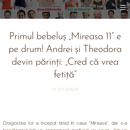
Primul bebeluș „Mireasa 11” e
pe drum! Andrei și Theodora
devin părinți: „Cred că vrea
fetiță”
17.07.2025
Dragostea lor a început timid în casa "Mireasa", dar s-a