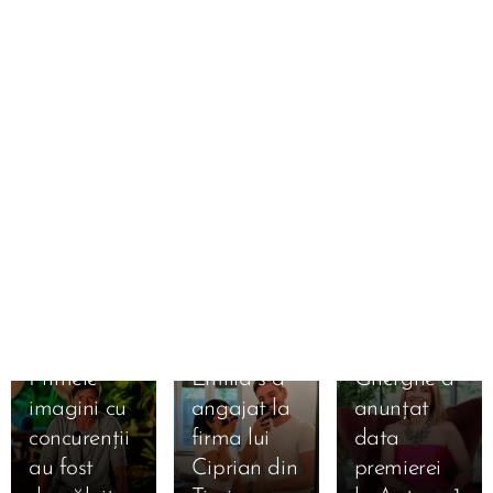
01.08.2026
Când
01.08.2026
Insula
începe
Iubirii
Mireasa
sezonul 10
sezonul 14:
începe pe 4
Regatul
septembrie
inimii.
2026.
Simona
01.08.2026
Primele
Emilia s-a
Gherghe a
31.07.2026
31.07.2026
imagini cu
angajat la
anunțat
Raluca
Liliana din
31.07.2026
concurenții
firma lui
data
Preda se
Simona
sezonul 11
au fost
Ciprian din
premierei
bucură de
Gherghe,
Mireasa a