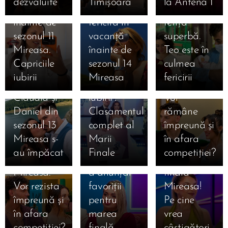
dezvăluite
Timișoara
la Antena 1
17.07.2026
vacanță
extrem de
născut o
Ema și
înainte de
fericită în
fetiță
Alan au
16.07.2026
sezonul 11
vacanță
superbă.
câștigat
Daniela și
Mireasa.
înainte de
Teo este în
Mireasa,
Mihai
Capriciile
sezonul 14
culmea
sezonul 13
după
iubirii
Mireasa
fericirii
„Meciul
Mireasa.
31.07.2026
16.07.2026
Claudia și
iubirii”.
Vor
Bia și-a
Daniel din
Clasamentul
rămâne
ales
16.07.2026
16.07.2026
sezonul 13
complet al
împreună și
Denis și
Ioana din
favoriții
Mireasa s-
Marii
în afara
Bianca
sezonul 8
pentru
au împăcat
Finale
competiției?
după
Mireasa și-
marea
Mireasa.
a anunțat
finală
Vor rezista
favoriții
Mireasa!
împreună și
pentru
Pe cine
în afara
marea
vrea
competiției?
finală
câștigători