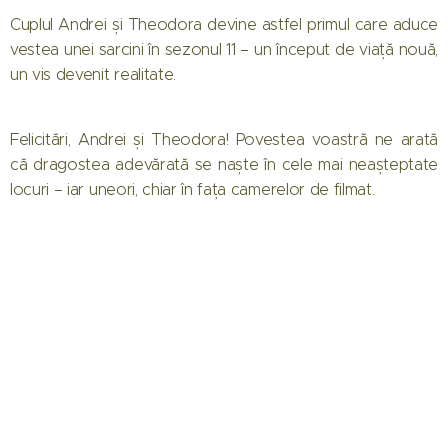
Cuplul Andrei și Theodora devine astfel primul care aduce
vestea unei sarcini în sezonul 11 – un început de viață nouă,
un vis devenit realitate.
Felicitări, Andrei și Theodora! Povestea voastră ne arată
că dragostea adevărată se naște în cele mai neașteptate
locuri – iar uneori, chiar în fața camerelor de filmat. 💞