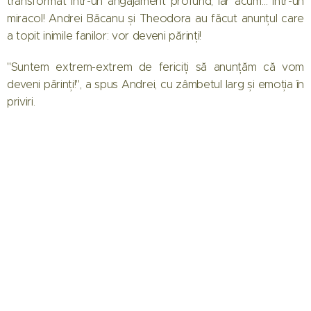
transformat într-un angajament profund, iar acum… într-un
miracol! Andrei Băcanu și Theodora au făcut anunțul care
a topit inimile fanilor: vor deveni părinți!
"Suntem extrem-extrem de fericiți să anunțăm că vom
deveni părinți!", a spus Andrei, cu zâmbetul larg și emoția în
priviri.