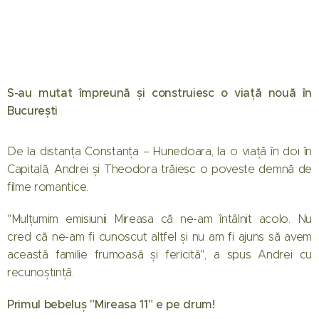
S-au mutat împreună și construiesc o viață nouă în
București
De la distanța Constanța – Hunedoara, la o viață în doi în
Capitală, Andrei și Theodora trăiesc o poveste demnă de
filme romantice.
"Mulțumim emisiunii Mireasa că ne-am întâlnit acolo. Nu
cred că ne-am fi cunoscut altfel și nu am fi ajuns să avem
această familie frumoasă și fericită", a spus Andrei cu
recunoștință.
Primul bebeluș "Mireasa 11" e pe drum!