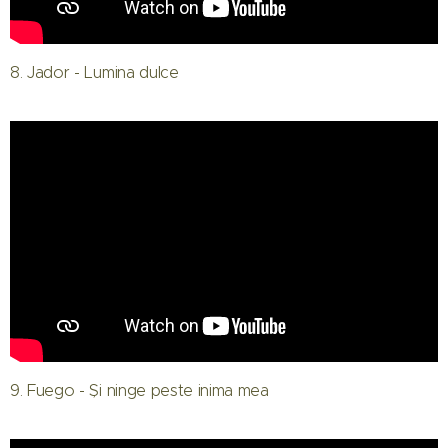
8. Jador - Lumina dulce
9. Fuego - Și ninge peste inima mea