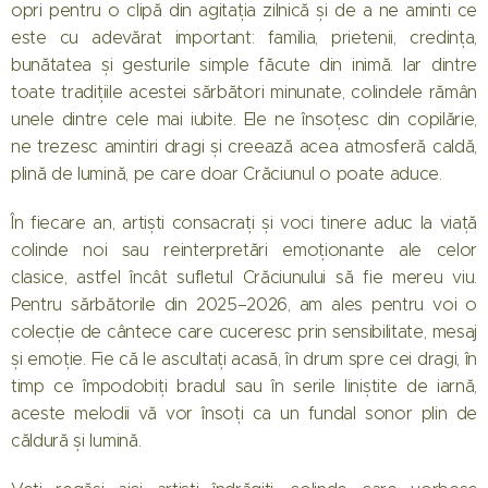
opri pentru o clipă din agitația zilnică și de a ne aminti ce
este cu adevărat important: familia, prietenii, credința,
bunătatea și gesturile simple făcute din inimă. Iar dintre
toate tradițiile acestei sărbători minunate, colindele rămân
unele dintre cele mai iubite. Ele ne însoțesc din copilărie,
ne trezesc amintiri dragi și creează acea atmosferă caldă,
plină de lumină, pe care doar Crăciunul o poate aduce.
În fiecare an, artiști consacrați și voci tinere aduc la viață
colinde noi sau reinterpretări emoționante ale celor
clasice, astfel încât sufletul Crăciunului să fie mereu viu.
Pentru sărbătorile din 2025–2026, am ales pentru voi o
colecție de cântece care cuceresc prin sensibilitate, mesaj
și emoție. Fie că le ascultați acasă, în drum spre cei dragi, în
timp ce împodobiți bradul sau în serile liniștite de iarnă,
aceste melodii vă vor însoți ca un fundal sonor plin de
căldură și lumină.