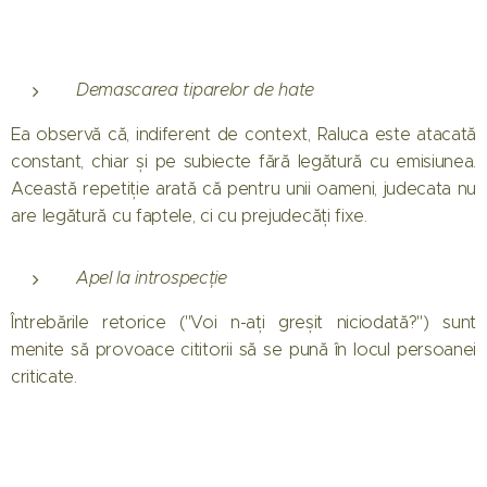
Demascarea tiparelor de hate
Ea observă că, indiferent de context, Raluca este atacată
constant, chiar și pe subiecte fără legătură cu emisiunea.
Această repetiție arată că pentru unii oameni, judecata nu
are legătură cu faptele, ci cu prejudecăți fixe.
Apel la introspecție
Întrebările retorice ("Voi n-ați greșit niciodată?") sunt
menite să provoace cititorii să se pună în locul persoanei
criticate.