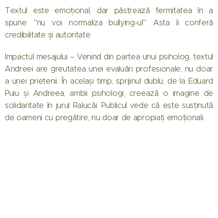
Textul este emoțional, dar păstrează fermitatea în a
spune: "nu voi normaliza bullying-ul". Asta îi conferă
credibilitate și autoritate.
Impactul mesajului – Venind din partea unui psiholog, textul
Andreei are greutatea unei evaluări profesionale, nu doar
a unei prietenii. În același timp, sprijinul dublu, de la Eduard
Puiu și Andreea, ambii psihologi, creează o imagine de
solidaritate în jurul Ralucăi. Publicul vede că este susținută
de oameni cu pregătire, nu doar de apropiați emoționali.