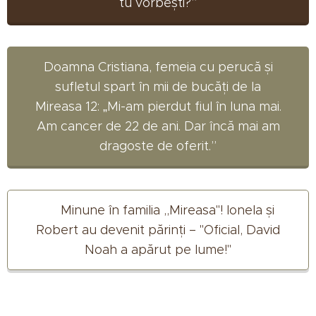
tu vorbești?”
Doamna Cristiana, femeia cu perucă și
sufletul spart în mii de bucăți de la
Mireasa 12: „Mi-am pierdut fiul în luna mai.
Am cancer de 22 de ani. Dar încă mai am
dragoste de oferit.”
💙 Minune în familia ,,Mireasa"! Ionela și
Robert au devenit părinți – "Oficial, David
Noah a apărut pe lume!"