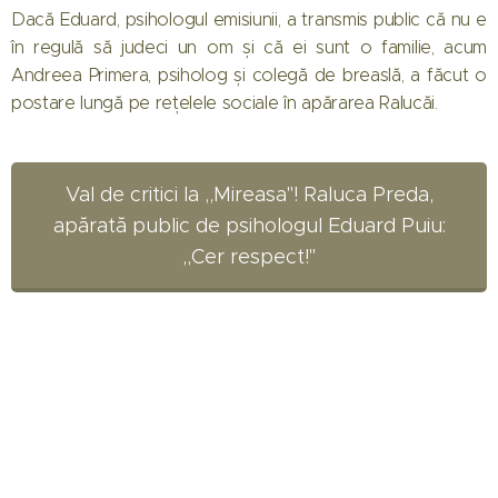
Dacă Eduard, psihologul emisiunii, a transmis public că nu e
în regulă să judeci un om și că ei sunt o familie, acum
Andreea Primera, psiholog și colegă de breaslă, a făcut o
postare lungă pe rețelele sociale în apărarea Ralucăi.
Val de critici la ,,Mireasa"! Raluca Preda,
apărată public de psihologul Eduard Puiu:
,,Cer respect!"