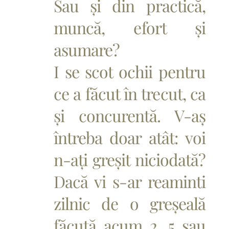
Sau și din practică,
muncă, efort și
asumare?
I se scot ochii pentru
ce a făcut în trecut, ca
și concurentă. V-aș
întreba doar atât: voi
n-ați greșit niciodată?
Dacă vi s-ar reaminti
zilnic de o greșeală
făcută acum 2, 5 sau