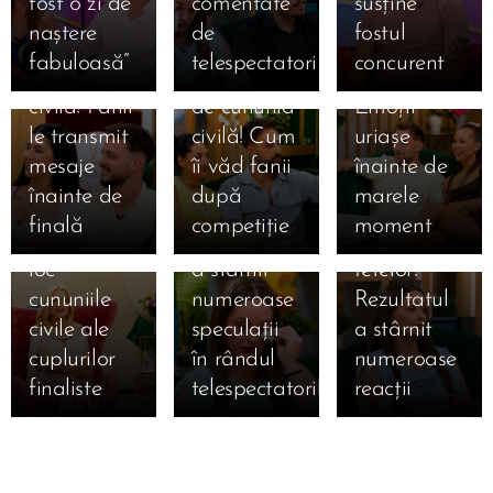
fost o zi de
comentate
susține
Sebastian,
Giulia și
zi de
naștere
de
fostul
la doar o zi
Alexandru,
cununia
fabuloasă”
telespectatori
concurent
15.07.2026
15.07.2026
de cununia
la un pas
civilă!
Simona
Claudia,
15.07.2026
civilă! Fanii
de cununia
Emoții
Gherghe
Claudia a
salvată
le transmit
civilă! Cum
uriașe
anunță
izbucnit în
după ce a
mesaje
îi văd fanii
înainte de
ediția
lacrimi la
ocupat
înainte de
după
marele
specială de
Mireasa!
locul 3 în
finală
competiție
moment
mâine! Au
Momentul
topul
loc
a stârnit
fetelor!
cununiile
numeroase
Rezultatul
civile ale
speculații
a stârnit
cuplurilor
în rândul
numeroase
finaliste
telespectatorilor
reacții