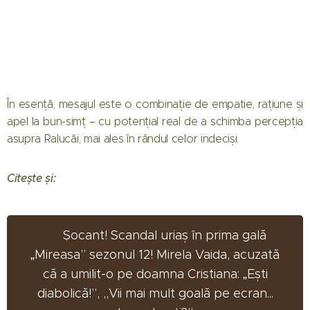
În esență, mesajul este o combinație de empatie, rațiune și
apel la bun-simț – cu potențial real de a schimba percepția
asupra Ralucăi, mai ales în rândul celor indeciși.
Citește și:
🔥 Șocant! Scandal uriaș în prima gală
„Mireasa” sezonul 12! Mirela Vaida, acuzată
că a umilit-o pe doamna Cristiana: „Ești
diabolică!”, ,,Vii mai mult goală pe ecran...