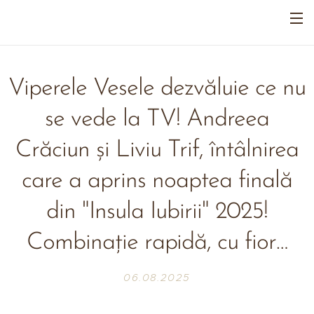
Viperele Vesele dezvăluie ce nu
se vede la TV! Andreea
Crăciun și Liviu Trif, întâlnirea
care a aprins noaptea finală
din "Insula Iubirii" 2025!
Combinație rapidă, cu fior…
06.08.2025