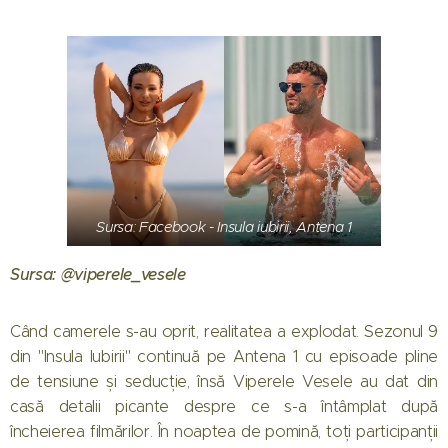
Sursa: Facebook - Insula iubirii, Antena 1
Sursa: @viperele_vesele
Când camerele s-au oprit, realitatea a explodat. Sezonul 9
din "Insula Iubirii" continuă pe Antena 1 cu episoade pline
de tensiune și seducție, însă Viperele Vesele au dat din
casă detalii picante despre ce s-a întâmplat după
încheierea filmărilor. În noaptea de pomină, toți participanții