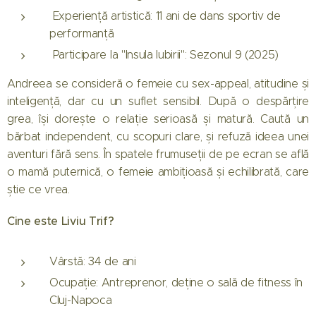
Experiență artistică: 11 ani de dans sportiv de
performanță
Participare la "Insula Iubirii": Sezonul 9 (2025)
Andreea se consideră o femeie cu sex-appeal, atitudine și
inteligență, dar cu un suflet sensibil. După o despărțire
grea, își dorește o relație serioasă și matură. Caută un
bărbat independent, cu scopuri clare, și refuză ideea unei
aventuri fără sens. În spatele frumuseții de pe ecran se află
o mamă puternică, o femeie ambițioasă și echilibrată, care
știe ce vrea.
Cine este Liviu Trif?
Vârstă: 34 de ani
Ocupație: Antreprenor, deține o sală de fitness în
Cluj-Napoca