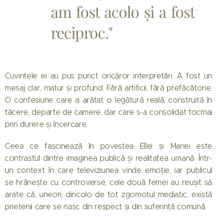
am fost acolo și a fost
reciproc."
Cuvintele ei au pus punct oricăror interpretări. A fost un
mesaj clar, matur și profund. Fără artificii, fără prefăcătorie.
O confesiune care a arătat o legătură reală, construită în
tăcere, departe de camere, dar care s-a consolidat tocmai
prin durere și încercare.
Ceea ce fascinează în povestea Ellei și Mariei este
contrastul dintre imaginea publică și realitatea umană. Într-
un context în care televiziunea vinde emoție, iar publicul
se hrănește cu controverse, cele două femei au reușit să
arate că, uneori, dincolo de tot zgomotul mediatic, există
prietenii care se nasc din respect și din suferință comună.