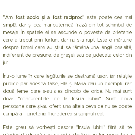
"Am fost acolo și a fost reciproc"
este poate cea mai
simplă, dar și cea mai puternică frază din tot schimbul de
mesaje. În spatele ei se ascunde o poveste de prietenie
care a trecut prin furtuni, dar nu s-a rupt. Este o mărturie
despre femei care au știut să rămână una lângă cealaltă,
indiferent de presiune, de greșeli sau de judecata celor din
jur.
Într-o lume în care legăturile se destramă ușor, iar relațiile
publice par adesea false, Ella și Maria dau un exemplu rar:
două femei care s-au ales dincolo de orice. Nu mai sunt
doar "concurentele de la Insula Iubirii". Sunt două
persoane care și-au oferit una alteia ceva ce nu se poate
cumpăra – prietenia, încrederea și sprijinul real.
Este greu să vorbești despre "Insula Iubirii" fără să te
gândești la dramă, circ, scandal, dar în cazul lor, povestea a