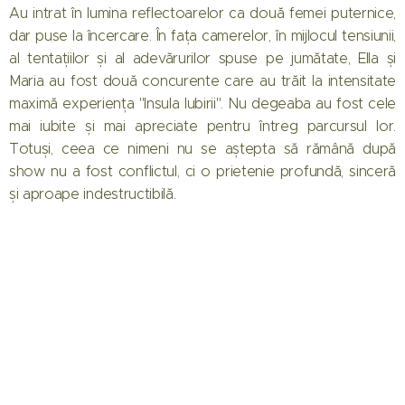
Au intrat în lumina reflectoarelor ca două femei puternice,
dar puse la încercare. În fața camerelor, în mijlocul tensiunii,
al tentațiilor și al adevărurilor spuse pe jumătate, Ella și
Maria au fost două concurente care au trăit la intensitate
maximă experiența "Insula Iubirii". Nu degeaba au fost cele
mai iubite și mai apreciate pentru întreg parcursul lor.
Totuși, ceea ce nimeni nu se aștepta să rămână după
show nu a fost conflictul, ci o prietenie profundă, sinceră
și aproape indestructibilă.