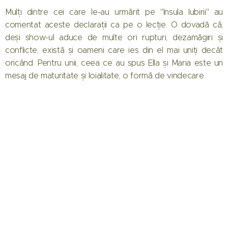
Mulți dintre cei care le-au urmărit pe "Insula Iubirii" au
comentat aceste declarații ca pe o lecție. O dovadă că,
deși show-ul aduce de multe ori rupturi, dezamăgiri și
conflicte, există și oameni care ies din el mai uniți decât
oricând. Pentru unii, ceea ce au spus Ella și Maria este un
mesaj de maturitate și loialitate, o formă de vindecare.