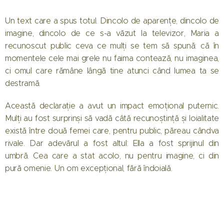
Un text care a spus totul. Dincolo de aparențe, dincolo de
imagine, dincolo de ce s-a văzut la televizor, Maria a
recunoscut public ceva ce mulți se tem să spună: că în
momentele cele mai grele nu faima contează, nu imaginea,
ci omul care rămâne lângă tine atunci când lumea ta se
destramă.
Această declarație a avut un impact emoțional puternic.
Mulți au fost surprinși să vadă câtă recunoștință și loialitate
există între două femei care, pentru public, păreau cândva
rivale. Dar adevărul a fost altul: Ella a fost sprijinul din
umbră. Cea care a stat acolo, nu pentru imagine, ci din
pură omenie. Un om excepțional, fără îndoială.