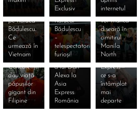
maxim 😱
Express?
aprins
și a
cadou
Express vor
spatele
lavaliere și
🔥
Exclusiv
internetul
eliminat-o
amuleta
dormi și
camerelor
au vrut să
23.09.2025
pe Raluca
Ralucăi
vor mânca
Spectacol
se
abandoneze
Bădulescu.
Bădulescu
diseară în
nebun la
pregătea
după un
Ce
–
cimitirul
Asia
DIVORȚUL!
moment
urmează în
telespectatorii,
Manila
Express
Povestea
tensionat
Vietnam
furioși!
North
diseară! 🎭
cutremurătoare
la Asia
Concurenții
a lui Dan
Express—
dau viață
Alexa la
ce s-a
păpușilor
Asia
întâmplat
gigant din
Express
mai
Filipine
România
departe