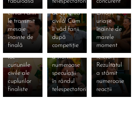
fabuloasă”
telespectatori
concurent
15.07.2026
15.07.2026
de cununia
la un pas
civilă!
Simona
Claudia,
15.07.2026
civilă! Fanii
de cununia
Emoții
Gherghe
Claudia a
salvată
le transmit
civilă! Cum
uriașe
anunță
izbucnit în
după ce a
mesaje
îi văd fanii
înainte de
ediția
lacrimi la
ocupat
înainte de
după
marele
specială de
Mireasa!
locul 3 în
finală
competiție
moment
mâine! Au
Momentul
topul
loc
a stârnit
fetelor!
cununiile
numeroase
Rezultatul
civile ale
speculații
a stârnit
cuplurilor
în rândul
numeroase
finaliste
telespectatorilor
reacții