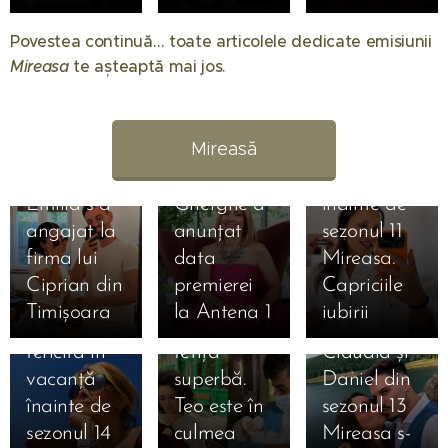
Când
Povestea continuă… toate articolele dedicate emisiunii
începe
Mireasa
te așteaptă mai jos. 💖
Mireasa
31.07.2026
sezonul 14:
Raluca
Regatul
Preda se
Mireasă
inimii.
bucură de
Simona
vacanță
01.08.2026
Emilia s-a
Gherghe a
înainte de
31.07.2026
angajat la
anunțat
sezonul 11
Liliana din
31.07.2026
firma lui
data
Mireasa.
Simona
sezonul 11
Ciprian din
premierei
Capriciile
Gherghe,
Mireasa a
Timișoara
la Antena 1
iubirii
17.07.2026
extrem de
născut o
31.07.2026
Ema și
fericită în
fetiță
Claudia și
Alan au
16.07.2026
vacanță
superbă.
Daniel din
câștigat
Daniela și
16.07.2026
înainte de
Teo este în
sezonul 13
Mireasa,
Mihai
Denis și
sezonul 14
culmea
Mireasa s-
sezonul 13
după
Bianca