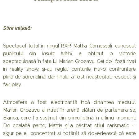
Știre inițială:
Spectacol total în ringul RXF! Mattia Carnessali, cunoscut
publicului din
Insula Iubirii
, a obținut o victorie
spectaculoasă în fața lui Marian Grozavu. Cei doi, foști rivali
în reality show, și-au reglat conturile într-o confruntare
plină de adrenalină, dar finalul a fost neașteptat: respect și
fair-play.
Atmosfera a fost electrizantă încă dinaintea meciului.
Marian Grozavu a intrat în arenă alături de partenera sa,
Bianca, care l-a susținut din primul până în ultimul moment.
De cealaltă parte, Mattia și-a păstrat stilul carismatic —
sigur pe el, concentrat și hotărât să dovedească că este