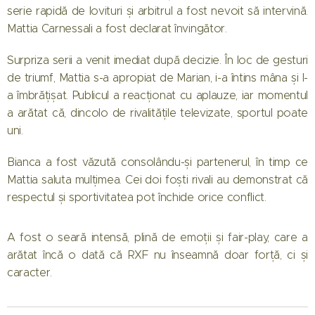
serie rapidă de lovituri și arbitrul a fost nevoit să intervină.
Mattia Carnessali a fost declarat învingător.
Surpriza serii a venit imediat după decizie. În loc de gesturi
de triumf, Mattia s-a apropiat de Marian, i-a întins mâna și l-
a îmbrățișat. Publicul a reacționat cu aplauze, iar momentul
a arătat că, dincolo de rivalitățile televizate, sportul poate
uni.
Bianca a fost văzută consolându-și partenerul, în timp ce
Mattia saluta mulțimea. Cei doi foști rivali au demonstrat că
respectul și sportivitatea pot închide orice conflict.
A fost o seară intensă, plină de emoții și fair-play, care a
arătat încă o dată că RXF nu înseamnă doar forță, ci și
caracter.