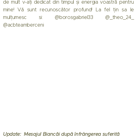
de mult v-ați dedicat din timpul și energia voastră pentru
mine! Vă sunt recunoscător profund! La fel țin sa le
mulțumesc si: @borosgabriel33 @_theo_24_
@acbteamberceni 🙏🏼💪🏼
Update: Mesajul Biancăi după înfrângerea suferită