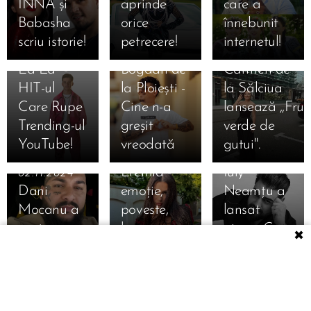
INNA și
aprinde
care a
Istorie Din
Babasha
orice
înnebunit
Nou! "Cu
scriu istorie!
petrecere!
internetul!
Gândul Tot
09.11.2024
02.11.2024
La Ea" -
Bogdan de
Carmen de
HIT-ul
la Ploiești -
la Sălciua
Care Rupe
Cine n-a
lansează ,,Fru
Trending-ul
greșit
verde de
02.11.2024
YouTube!
vreodată
gutui".
Alina
02.11.2024
Eremia -
Iuly
02.11.2024
Dani
emoție,
Neamțu a
Mocanu a
poveste,
lansat
20.10.2024
rupt cu
basm cu
piesa ,,Cere
✖
Theo Rose
Spania
noua piesă
bani"
a dat foc
României
10.08.2024
09.08.2024
cu cel mai
Untold -
Untold -