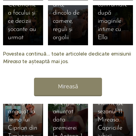
Ceremonie
alta,
confruntare
a focului și
dincolo de
după
ce decizii
camere,
imaginile
șocante au
reguli și
intime cu
urmat 🔥
orgolii
Ella 🔥
01.08.2026
Când
Povestea continuă… toate articolele dedicate emisiunii
începe
Mireasa
te așteaptă mai jos. 💖
Mireasa
31.07.2026
sezonul 14:
Raluca
Regatul
Preda se
Mireasă
inimii.
bucură de
Simona
vacanță
01.08.2026
Emilia s-a
Gherghe a
înainte de
31.07.2026
angajat la
anunțat
sezonul 11
Liliana din
31.07.2026
firma lui
data
Mireasa.
Simona
sezonul 11
Ciprian din
premierei
Capriciile
Gherghe,
Mireasa a
17.07.2026