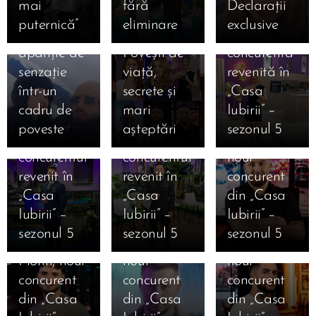
mai
fără
Declarații
Kira și
12 ianuarie
Cine este
puternică”
eliminare
exclusive
Moldo,
2026.
Lucia,
apariție de
Povești de
concurenta
12.01.2026
senzație
viață,
revenită în
Cine este
12.01.2026
12.01.2026
într-un
secrete și
„Casa
Cine este
Robert
Cine este
cadru de
mari
Iubirii” –
Danciu
Gabriel
Ștefan
poveste
așteptări
sezonul 5
Marius,
Mihai,
Armencea,
concurentul
concurentul
noul
revenit în
revenit în
concurent
12.01.2026
12.01.2026
„Casa
„Casa
din „Casa
Cine este
Cine este
12.01.2026
Iubirii” –
Iubirii” –
Iubirii” –
Cine este
Alexandru
Iosif
sezonul 5
sezonul 5
sezonul 5
Valentin
Punga,
Ciolan,
Florin, noul
noul
noul
11.01.2026
12.01.2026
concurent
concurent
concurent
Marea
Cine este
12.01.2026
12.01.2026
din „Casa
din „Casa
din „Casa
Finală
Cine este
Cine este
Ana