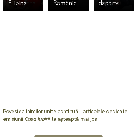
Filipine
România
departe
Povestea inimilor unite continuă... articolele dedicate
08.06.2026
07.04.2026
emisiunii
Casa Iubirii
te așteaptă mai jos 🏠
Gabriel
Mircea
26.05.2026
Tamaș a
Marina
Lucescu a
câștigat
Luca a
murit –
02.02.2026