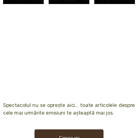
Spectacolul nu se oprește aici… toate articolele despre
12.05.2026
08.05.2026
08.04.2026
cele mai urmărite emisiuni te așteaptă mai jos. 📺✨
Eliminare
Semifinala
Chefi la
decisivă la
Românii au
cuțite
Desafio:
talent 2026
2026: