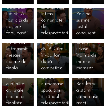
Mireasa.
Declarațiile
finală
15.07.2026
Capriciile
sale au fost
Mireasa!
Ema și
15.07.2026
iubirii: „A
intens
Pe cine
Amalia și
Alan, la o
15.07.2026
fost o zi de
comentate
susține
Sebastian,
Giulia și
zi de
naștere
de
fostul
la doar o zi
Alexandru,
cununia
fabuloasă”
telespectatori
concurent
15.07.2026
15.07.2026
de cununia
la un pas
civilă!
Simona
Claudia,
15.07.2026
civilă! Fanii
de cununia
Emoții
Gherghe
Claudia a
salvată
le transmit
civilă! Cum
uriașe
anunță
izbucnit în
după ce a
mesaje
îi văd fanii
înainte de
ediția
lacrimi la
ocupat
înainte de
după
marele
specială de
Mireasa!
locul 3 în
finală
competiție
moment
mâine! Au
Momentul
topul
loc
a stârnit
fetelor!
cununiile
numeroase
Rezultatul
civile ale
speculații
a stârnit
cuplurilor
în rândul
numeroase
finaliste
telespectatorilor
reacții