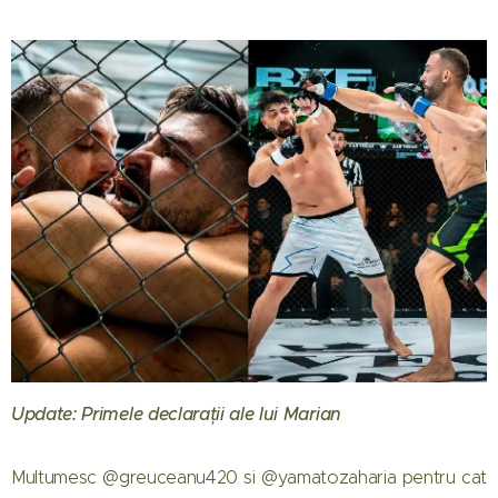
Update: Primele declarații ale lui Marian
Multumesc @greuceanu420 si @yamatozaharia pentru cat