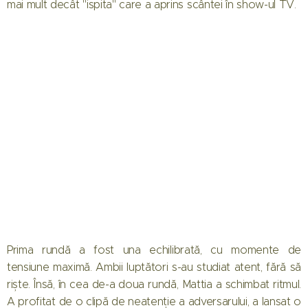
mai mult decât "ispita" care a aprins scântei în show-ul TV.
Prima rundă a fost una echilibrată, cu momente de
tensiune maximă. Ambii luptători s-au studiat atent, fără să
riște. Însă, în cea de-a doua rundă, Mattia a schimbat ritmul.
A profitat de o clipă de neatenție a adversarului, a lansat o