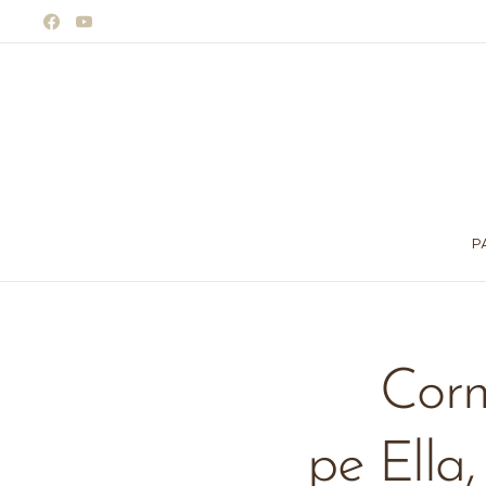
P
🔥 Cornel
pe Ella,