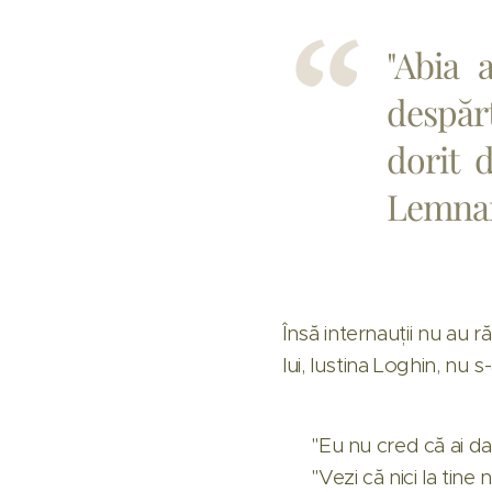
"Abia 
despărț
dorit d
Lemna
Însă internauții nu au ră
lui, Iustina Loghin, nu
💬 "Eu nu cred că ai da
💬 "Vezi că nici la tine 