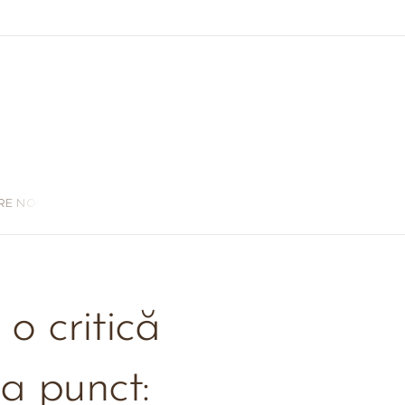
RE NOI
 o critică
la punct: