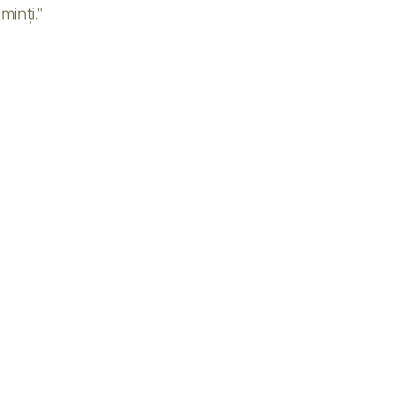
minți."
tă…" 💬