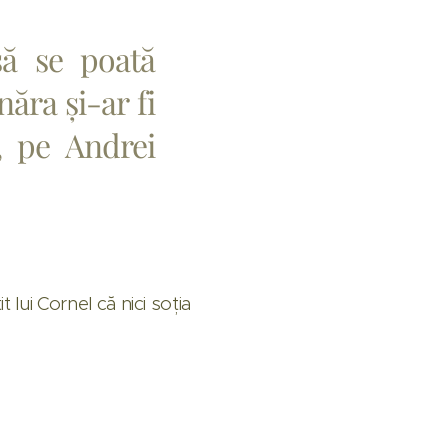
 să se poată
ăra și-ar fi
l, pe Andrei
t lui Cornel că nici soția