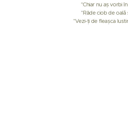
💬 "Chiar nu aș vorbi în 
💬 "Râd
"Vezi-ți de fleașca Iust