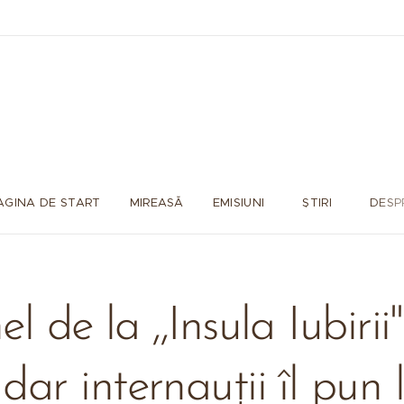
AGINA DE START
MIREASĂ
EMISIUNI
ȘTIRI
DESP
 de la ,,Insula Iubirii"
 dar internauții îl pun 