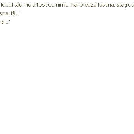
locul tău, nu a fost cu nimic mai brează Iustina, stați cu
e ciob de oală spar
inei…"