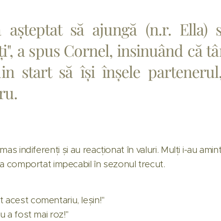
a așteptat să ajungă (n.r. Ella)
i", a spus Cornel, insinuând că tân
in start să își înșele parteneru
ru.
mas indiferenți și au reacționat în valuri. Mulți i-au aminti
 s-a comportat impecabil în sezonul trecut.
t acest comentariu, leșin!"
nu a fost mai roz!"