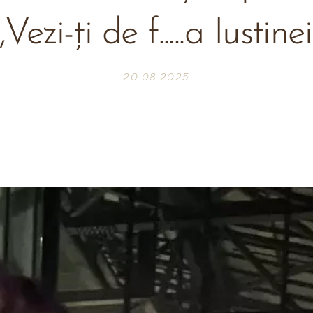
,,Vezi-ți de f.....a Iustinei
20.08.2025