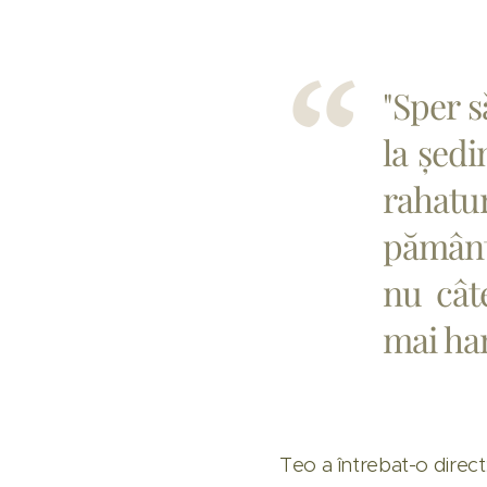
"Sper s
la ședi
rahatur
pământ
nu cât
mai han
Teo a întrebat-o direct