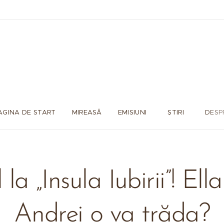
AGINA DE START
MIREASĂ
EMISIUNI
ȘTIRI
DESP
 la „Insula Iubirii”! Ell
Andrei o va trăda?