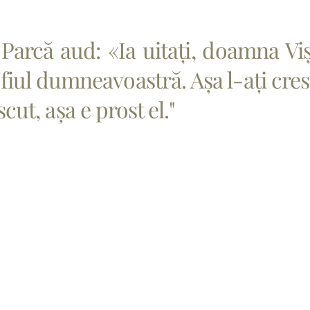
 Parcă aud: «Ia uitați, doamna Viș
 fiul dumneavoastră. Așa l-ați cres
cut, așa e prost el."