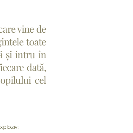
care vine de
gintele toate
ă și intru în
iecare dată,
pilului cel
exploziv: