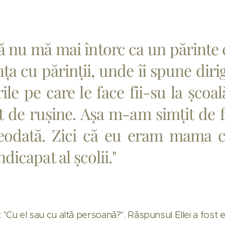
ă nu mă mai întorc ca un părinte 
nța cu părinții, unde îi spune diri
ile pe care le face fii-su la școal
 de rușine. Așa m-am simțit de f
eodată. Zici că eu eram mama co
dicapat al școlii."
: "Cu el sau cu altă persoană?". Răspunsul Ellei a fost 