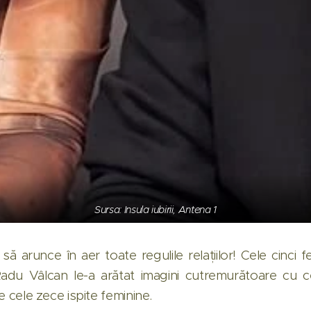
Sursa: Insula iubirii, Antena 1
uă să arunce în aer toate regulile relațiilor! Cele cinci
adu Vâlcan le-a arătat imagini cutremurătoare cu ce
de cele zece ispite feminine.