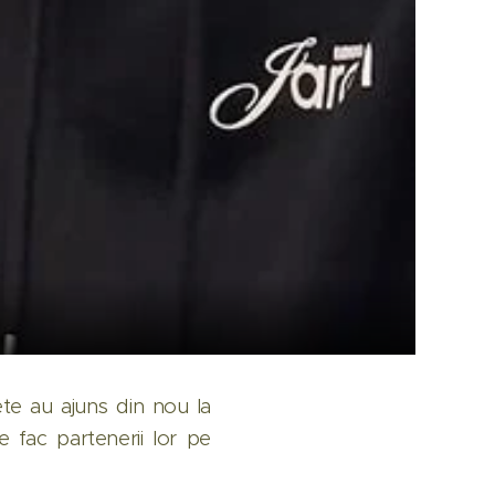
 fete au ajuns din nou la
 fac partenerii lor pe