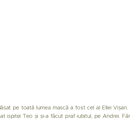
sat pe toată lumea mască a fost cel al Ellei Vișan. Î
at ispitei Teo și și-a făcut praf iubitul, pe Andrei. Făr