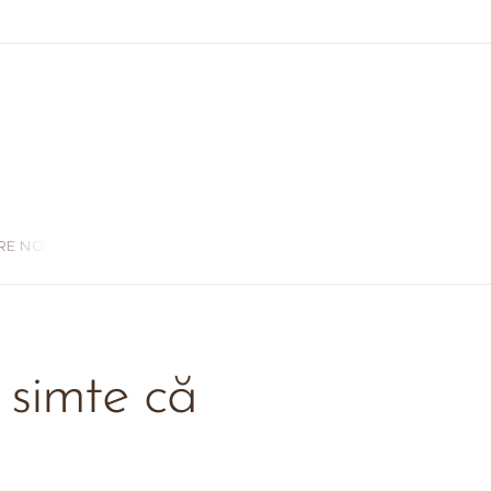
RE NOI
a simte că