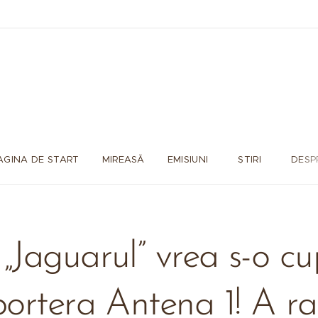
AGINA DE START
MIREASĂ
EMISIUNI
ȘTIRI
DESP
„Jaguarul” vrea s-o cu
portera Antena 1! A ra