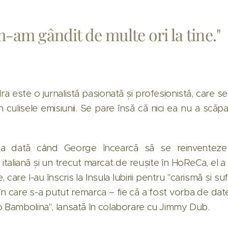
m-am gândit de multe ori la tine."
dra este o jurnalistă pasionată și profesionistă, care 
 în culisele emisiunii. Se pare însă că nici ea nu a sc
a dată când George încearcă să se reinventez
 italiană și un trecut marcat de reușite în HoReCa, el a
, care l-au înscris la Insula Iubirii pentru "carismă și s
e în care s-a putut remarca – fie că a fost vorba de dat
o Bambolina", lansată în colaborare cu Jimmy Dub.