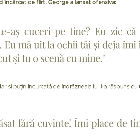
ci încărcat de flirt, George a lansat ofensiva:
e-aș cuceri pe tine? Eu zic că
. Eu mă uit la ochii tăi și deja îm
ăcut și tu o scenă cu mine."
dar și puțin încurcată de îndrăzneala lui, i-a răspuns c
ăsat fără cuvinte! Îmi place de tin