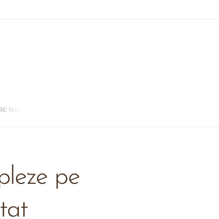
RE NOI
pleze pe
tat