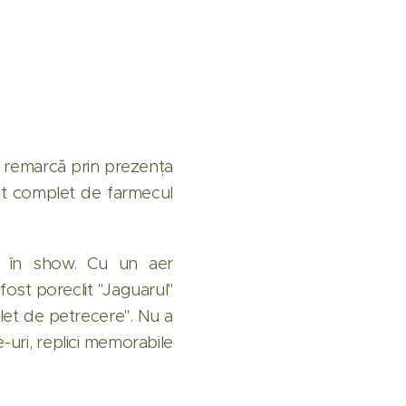
se remarcă prin prezența
ăpat complet de farmecul
e în show. Cu un aer
 fost poreclit "Jaguarul"
uflet de petrecere". Nu a
e-uri, replici memorabile