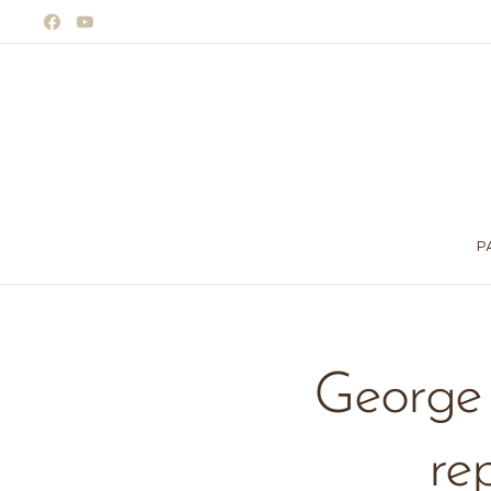
P
George 
re