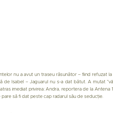
telor nu a avut un traseu răsunător – fiind refuzat la
tă de Isabel – Jaguarul nu s-a dat bătut. A mutat "vâ
 atras imediat privirea: Andra, reportera de la Antena 1
 pare să fi dat peste cap radarul său de seducție.