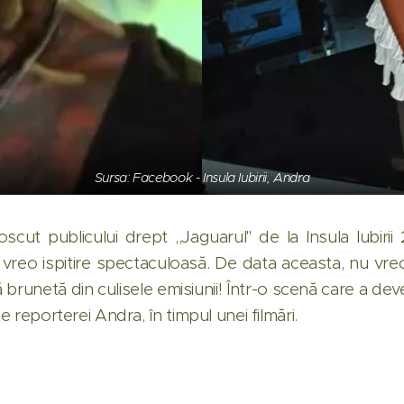
Sursa: Facebook - Insula Iubirii, Andra
cut publicului drept ,,Jaguarul" de la Insula Iubirii 
 vreo ispitire spectaculoasă. De data aceasta, nu vre
tă brunetă din culisele emisiunii! Într-o scenă care a dev
te reporterei Andra, în timpul unei filmări.