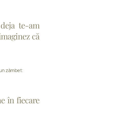
 deja te-am
i imaginez că
u un zâmbet:
e în fiecare