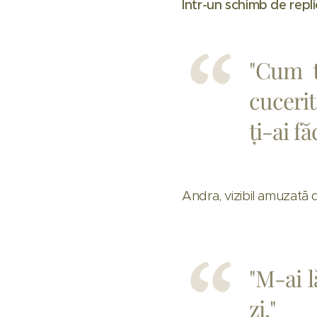
Într-un schimb de repli
"Cum t
cucerit
ți-ai f
Andra, vizibil amuzată 
"M-ai l
zi."