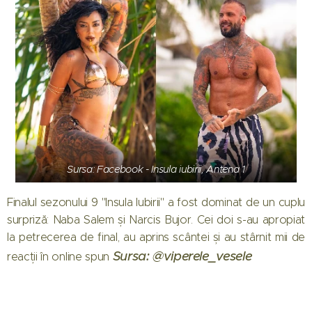
Sursa: Facebook - Insula iubirii, Antena 1
Finalul sezonului 9 "Insula Iubirii" a fost dominat de un cuplu
surpriză: Naba Salem și Narcis Bujor. Cei doi s-au apropiat
la petrecerea de final, au aprins scântei și au stârnit mii de
Sursa: @viperele_vesele
reacții în online spun