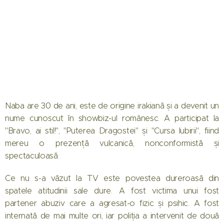
Naba are 30 de ani, este de origine irakiană și a devenit un
nume cunoscut în showbiz-ul românesc. A participat la
"Bravo, ai stil!", "Puterea Dragostei" și "Cursa Iubirii", fiind
mereu o prezență vulcanică, nonconformistă și
spectaculoasă.
Ce nu s-a văzut la TV este povestea dureroasă din
spatele atitudinii sale dure. A fost victima unui fost
partener abuziv care a agresat-o fizic și psihic. A fost
internată de mai multe ori, iar poliția a intervenit de două