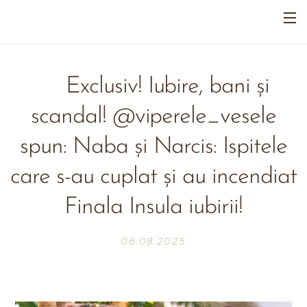
🔥Exclusiv! Iubire, bani și
scandal! @viperele_vesele
spun: Naba și Narcis: Ispitele
care s-au cuplat și au incendiat
Finala Insula iubirii!
06.08.2025