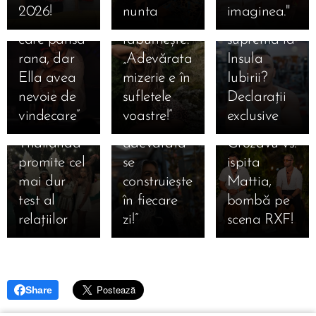
eram
de la Insula
el pregătit
revine cu
dincolo de
🔥
2026!
nunta
imaginea."
doctorul
Iubirii,
să fie ispita
sezonul 10!
Insula
Rivalitate
care pansa
răbufnește:
supremă la
Casting
Iubirii:
dusă la
rana, dar
„Adevărata
Insula
deschis
„Relația
extrem la
Ella avea
mizerie e în
Iubirii?
pentru
perfectă nu
Insula
nevoie de
sufletele
Declarații
cupluri și
există, dar
iubirii!
vindecare”
voastre!”
exclusive
ispite –
iubirea
Marian
Thailanda
adevărată
Grozavu vs.
promite cel
se
ispita
mai dur
construiește
Mattia,
test al
în fiecare
bombă pe
relațiilor
zi!”
scena RXF!
Share