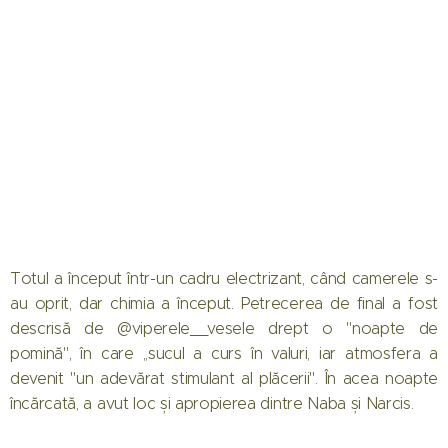
Totul a început într-un cadru electrizant, când camerele s-
au oprit, dar chimia a început. Petrecerea de final a fost
descrisă de @viperele__vesele drept o "noapte de
pomină", în care ,,sucul a curs în valuri, iar atmosfera a
devenit "un adevărat stimulant al plăcerii". În acea noapte
încărcată, a avut loc și apropierea dintre Naba și Narcis.