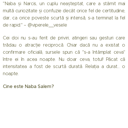
"Naba și Narcis, un cuplu neașteptat, care a stârnit mai
multă curiozitate și confuzie decât orice fel de certitudine,
dar, ca orice poveste scurtă și intensă, s-a terminat la fel
de rapid." – @viperele__vesele
Cei doi nu s-au ferit de priviri, atingeri sau gesturi care
trădau o atracție reciprocă. Chiar dacă nu a existat o
confirmare oficială, sursele spun că "s-a întâmplat ceva"
între ei în acea noapte. Nu doar ceva, totul! Păcat că
intensitatea a fost de scurtă durată. Relația a durat... o
noapte.
Cine este Naba Salem?