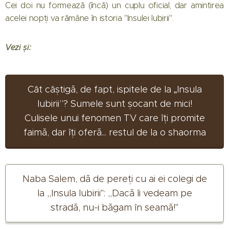
Cei doi nu formează (încă) un cuplu oficial, dar amintirea
acelei nopți va rămâne în istoria "Insulei Iubirii".
Vezi și:
Cât câștigă, de fapt, ispitele de la „Insula
Iubirii”? Sumele sunt șocant de mici!
Culisele unui fenomen TV care îți promite
faimă, dar îți oferă... restul de la o shaorma
Naba Salem, dă de pereți cu ai ei colegi de
la ,,Insula Iubirii": ,,Dacă îi vedeam pe
stradă, nu-i băgam în seamă!"