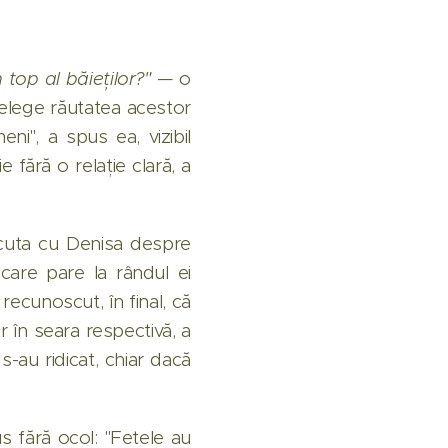
 top al băieților?"
— o
nțelege răutatea acestor
i", a spus ea, vizibil
 fără o relație clară, a
iscuta cu Denisa despre
care pare la rândul ei
ecunoscut, în final, că
r în seara respectivă, a
s-au ridicat, chiar dacă
s fără ocol: "Fetele au