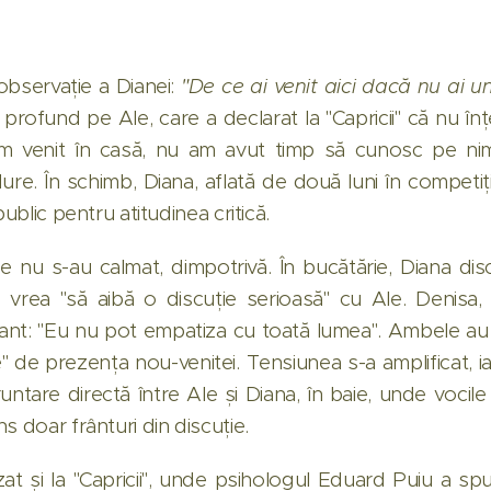
observație a Dianei:
"De ce ai venit aici dacă nu ai un
 profund pe Ale, care a declarat la "Capricii" că nu î
am venit în casă, nu am avut timp să cunosc pe nimen
dure. În schimb, Diana, aflată de două luni în competiție
public pentru atitudinea critică.
le nu s-au calmat, dimpotrivă. În bucătărie, Diana d
 vrea "să aibă o discuție serioasă" cu Ale. Denisa, 
șant: "Eu nu pot empatiza cu toată lumea". Ambele au r
 de prezența nou-venitei. Tensiunea s-a amplificat, ia
untare directă între Ale și Diana, în baie, unde vocile 
s doar frânturi din discuție.
at și la "Capricii", unde psihologul Eduard Puiu a spu