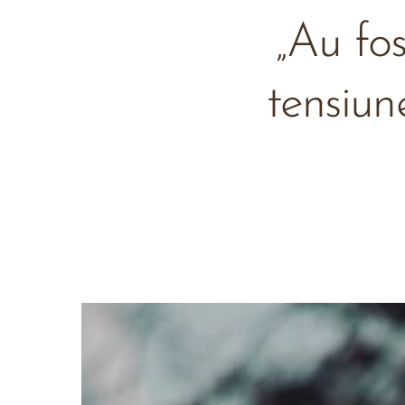
„Au fost
tensiun