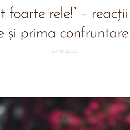
 foarte rele!” – reacții
e și prima confruntare
04.10.2025