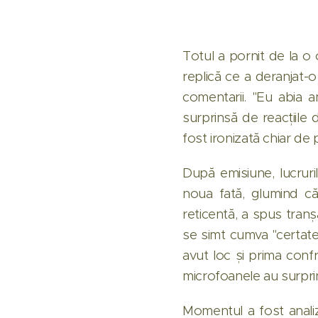
Totul a pornit de la o 
replică ce a deranjat-o
comentarii. "Eu abia 
surprinsă de reacțiile 
fost ironizată chiar de 
După emisiune, lucruri
noua fată, glumind că
reticentă, a spus tran
se simt cumva "certate"
avut loc și prima confr
microfoanele au surprin
Momentul a fost analiz