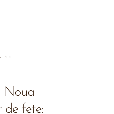
RE NOI
 Noua
 de fete: