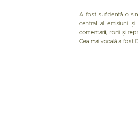
A fost suficientă o s
central al emisiunii ș
comentarii, ironii și re
Cea mai vocală a fost D