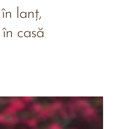
 în lanț,
 în casă