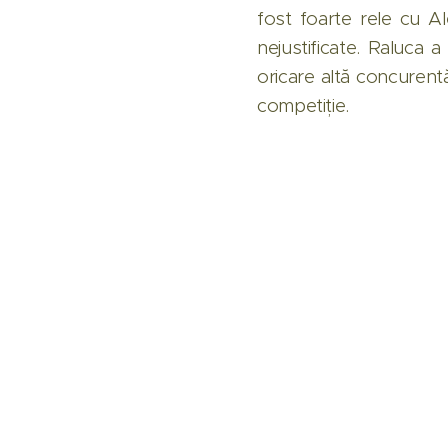
fost foarte rele cu Ale
nejustificate. Raluca 
oricare altă concurentă
competiție.