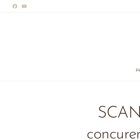
P
SCAN
concuren