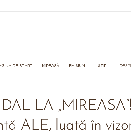
AGINA DE START
MIREASĂ
EMISIUNI
ȘTIRI
DESP
DAL LA „MIREASA”!
tă ALE, luată în vizor