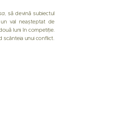
sa
, să devină subiectul
it un val neașteptat de
 două luni în competiție.
 scânteia unui conflict.