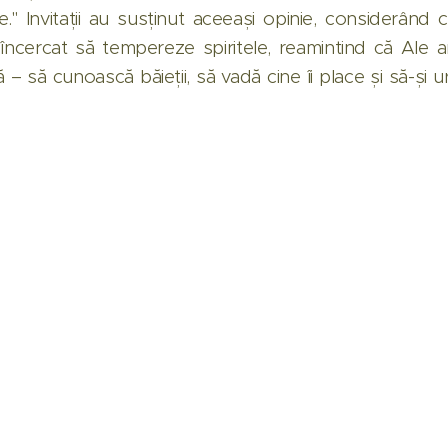
." Invitații au susținut aceeași opinie, considerând c
a încercat să tempereze spiritele, reamintind că Ale a
 – să cunoască băieții, să vadă cine îi place și să-și