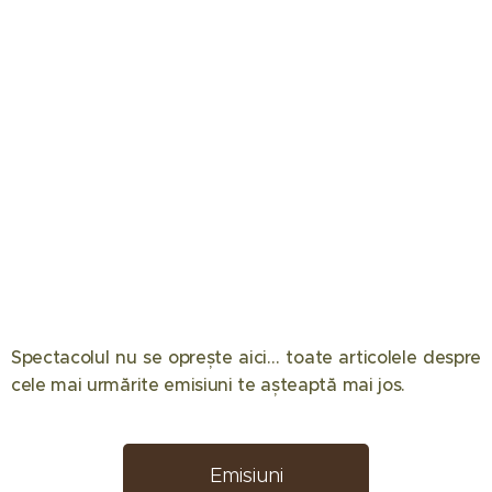
Spectacolul nu se oprește aici… toate articolele despre
12.05.2026
08.05.2026
08.04.2026
cele mai urmărite emisiuni te așteaptă mai jos. 📺✨
Eliminare
Semifinala
Chefi la
decisivă la
Românii au
cuțite
Desafio:
talent 2026
2026:
Emisiuni
Aventura!
a făcut
Componența
08.04.2026
02.04.2026