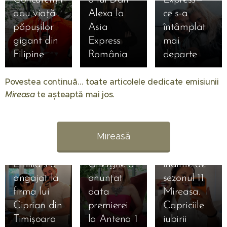
dau viață
Alexa la
ce s-a
păpușilor
Asia
întâmplat
gigant din
Express
mai
Filipine
România
departe
01.08.2026
Când
Povestea continuă… toate articolele dedicate emisiunii
începe
Mireasa
te așteaptă mai jos. 💖
Mireasa
31.07.2026
sezonul 14:
Raluca
Regatul
Preda se
Mireasă
inimii.
bucură de
Simona
vacanță
01.08.2026
Emilia s-a
Gherghe a
înainte de
31.07.2026
angajat la
anunțat
sezonul 11
Liliana din
31.07.2026
firma lui
data
Mireasa.
Simona
sezonul 11
Ciprian din
premierei
Capriciile
Gherghe,
Mireasa a
Timișoara
la Antena 1
iubirii
17.07.2026
extrem de
născut o
31.07.2026