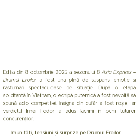
Ediția din 8 octombrie 2025 a sezonului 8
Asia Express –
Drumul Eroilor
a fost una plină de suspans, emoție și
răsturnări spectaculoase de situație. După o etapă
solicitantă în Vietnam, o echipă puternică a fost nevoită să
spună adio competiției. Insigna din cufăr a fost roșie, iar
verdictul Irinei Fodor a adus lacrimi în ochii tuturor
concurenților.
🧭 Imunități, tensiuni și surprize pe Drumul Eroilor