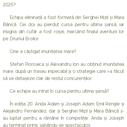
2025?
➡️ Echipa eliminată a fost formată din Serghei Mizil și Mara
Bănică. Cei doi au pierdut cursa pentru ultima șansă, iar
insigna din cufăr a fost roșie, marcând finalul aventurii lor
pe Drumul Eroilor.
❓ Cine a câștigat imunitatea mare?
➡️ Ștefan Floroaica și Alexandru Ion au obținut imunitatea
mare, după un traseu impecabil și o strategie care i-a făcut
să se detașeze clar de restul concurenților.
❓ Ce echipe au intrat în cursa pentru ultima șansă?
➡️ În ediția 20, Anda Adam și Joseph Adam, Emil Rengle și
Alejandro Fernández, dar și Serghei Mizil și Mara Bănică s-
au luptat pentru a rămâne în competiție. Anda și Joseph
au terminat primii, salvându-se spectaculos.