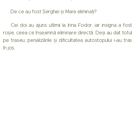
❓ De ce au fost Serghei și Mara eliminați?
➡️ Cei doi au ajuns ultimii la Irina Fodor, iar insigna a fost
roșie, ceea ce înseamnă eliminare directă. Deși au dat totul
pe traseu, penalizările și dificultatea autostopului i-au tras
în jos.