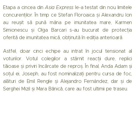
Etapa a cincea din
Asia Express
le-a testat din nou limitele
concurenților. În timp ce Ștefan Floroaica și Alexandru Ion
au reușit să pună mâna pe imunitatea mare, Karmen
Simionescu și Olga Barcari s-au bucurat de protecția
oferită de imunitatea mică, obținută în ediția anterioară.
Astfel, doar cinci echipe au intrat în jocul tensionat al
voturilor. Votul colegilor a stârnit reacții dure, replici
tăioase și priviri încărcate de reproș. În final, Anda Adam și
soțul ei, Joseph, au fost nominalizați pentru cursa de foc,
alături de Emil Rengle și Alejandro Fernández, dar și de
Serghei Mizil și Mara Bănică, care au fost ultimii pe traseu.