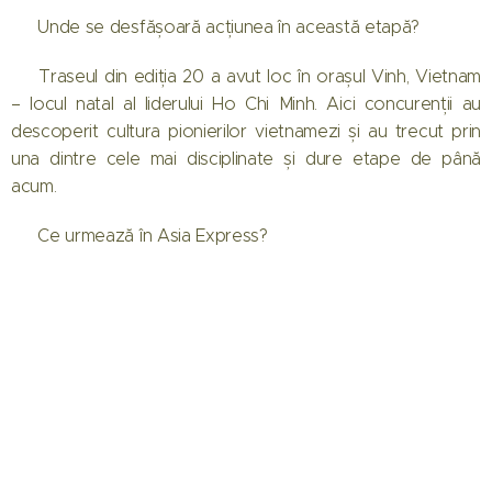
❓ Unde se desfășoară acțiunea în această etapă?
➡️ Traseul din ediția 20 a avut loc în orașul Vinh, Vietnam
– locul natal al liderului Ho Chi Minh. Aici concurenții au
descoperit cultura pionierilor vietnamezi și au trecut prin
una dintre cele mai disciplinate și dure etape de până
acum.
❓ Ce urmează în Asia Express?