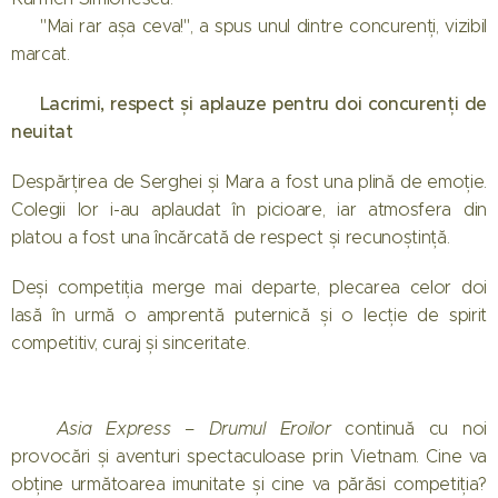
👉 "Mai rar așa ceva!", a spus unul dintre concurenți, vizibil
marcat.
💬 Lacrimi, respect și aplauze pentru doi concurenți de
neuitat
Despărțirea de Serghei și Mara a fost una plină de emoție.
Colegii lor i-au aplaudat în picioare, iar atmosfera din
platou a fost una încărcată de respect și recunoștință.
Deși competiția merge mai departe, plecarea celor doi
lasă în urmă o amprentă puternică și o lecție de spirit
competitiv, curaj și sinceritate.
📺
Asia Express – Drumul Eroilor
continuă cu noi
provocări și aventuri spectaculoase prin Vietnam. Cine va
obține următoarea imunitate și cine va părăsi competiția?