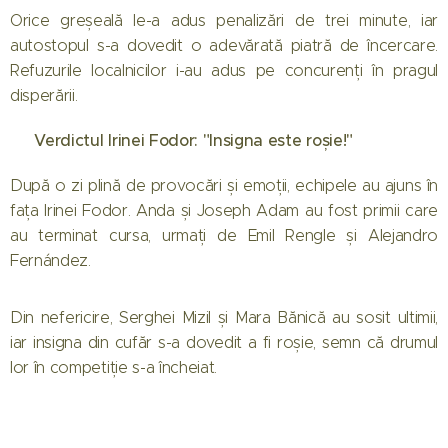
Orice greșeală le-a adus penalizări de trei minute, iar
autostopul s-a dovedit o adevărată piatră de încercare.
Refuzurile localnicilor i-au adus pe concurenți în pragul
disperării. 😰
😱 Verdictul Irinei Fodor: "Insigna este roșie!"
După o zi plină de provocări și emoții, echipele au ajuns în
fața Irinei Fodor. Anda și Joseph Adam au fost primii care
au terminat cursa, urmați de Emil Rengle și Alejandro
Fernández.
Din nefericire, Serghei Mizil și Mara Bănică au sosit ultimii,
iar insigna din cufăr s-a dovedit a fi roșie, semn că drumul
lor în competiție s-a încheiat.