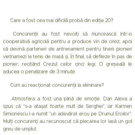
❓ Care a fost cea mai dificilă probă din ediția 20?
➡️ Concurenții au fost nevoiți să muncească într-o
cooperativă agricolă pentru a produce vin de orez, apoi
să devină parteneri de antrenament pentru tinerii pionieri
vietnamezi la tenis de masă și, în final, să defileze în pas de
pionier, recitând Crezul celor cinci legi. O greșeală le
aducea o penalizare de 3 minute.
❓ Cum au reacționat concurenții la eliminare?
➡️ Atmosfera a fost una plină de emoție. Dan Alexa a
spus că "s-a atașat foarte mult de Serghei", iar Karmen
Simionescu l-a numit "un adevărat erou pe Drumul Eroilor".
Mulți concurenți au recunoscut că plecarea lor lasă un gol
greu de umplut.