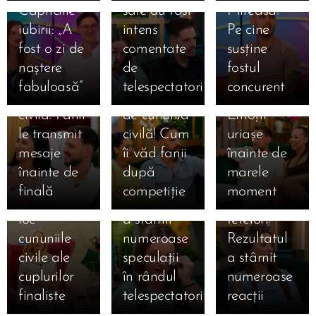
15.07.2026
Capriciile
sale au fost
Mireasa!
Ema și
15.07.2026
iubirii: „A
intens
Pe cine
Amalia și
Alan, la o
15.07.2026
fost o zi de
comentate
susține
Sebastian,
Giulia și
zi de
naștere
de
fostul
la doar o zi
Alexandru,
cununia
fabuloasă”
telespectatori
concurent
15.07.2026
15.07.2026
de cununia
la un pas
civilă!
Simona
Claudia,
15.07.2026
civilă! Fanii
de cununia
Emoții
Gherghe
Claudia a
salvată
le transmit
civilă! Cum
uriașe
anunță
izbucnit în
după ce a
mesaje
îi văd fanii
înainte de
ediția
lacrimi la
ocupat
înainte de
după
marele
specială de
Mireasa!
locul 3 în
finală
competiție
moment
mâine! Au
Momentul
topul
loc
a stârnit
fetelor!
cununiile
numeroase
Rezultatul
civile ale
speculații
a stârnit
cuplurilor
în rândul
numeroase
finaliste
telespectatorilor
reacții