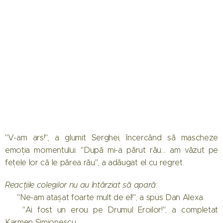
"V-am ars!", a glumit Serghei, încercând să mascheze
emoția momentului. "După mi-a părut rău… am văzut pe
fețele lor că le părea rău", a adăugat el cu regret.
Reacțiile colegilor nu au întârziat să apară:
👉 "Ne-am atașat foarte mult de el!", a spus Dan Alexa.
👉 "Ai fost un erou pe Drumul Eroilor!", a completat
Karmen Simionescu.