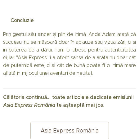
13.11.2025
13.11.2025
🔥 „Nu s-
🥈
📰 Concluzie
au văzut
Declarațiile
timp de
celor de pe
13.11.2025
Prin gestul său sincer și plin de inimă, Anda Adam arată că
aproape 2
🏆
locul 2 la
succesul nu se măsoară doar în aplauze sau vizualizări, ci și
luni și s-au
Declarațiile
Asia
în puterea de a dărui. Fanii o iubesc pentru autenticitatea
remarcat în
emoționante
Express
ei, iar "Asia Express" i-a oferit șansa de a arăta nu doar cât
ultimele zile
ale
2025!
de puternică este, ci și cât de bună poate fi o inimă mare
12.11.2025
din
câștigătorilor
Ștefan
aflată în mijlocul unei aventuri de neuitat.
🔥 Fosta
12.11.2025
competiție”
Asia
Floroaica și
Ștefan
câștigătoare
- Finala
Express
Alexandru
Floroaica și
Sânziana
Asia
2025! Gabi
Ion: "Am
Călătoria continuă… toate articolele dedicate emisiunii
Alexandru
Negru,
Express
Tamaș și
pierdut
Asia Express România
te așteaptă mai jos. 🌏
Ion –
emoționată
2025
Dan Alexa:
finala, dar
favoriții
înainte de
declanșează
"Cel mai
am
clari și
marea
12.11.2025
valuri de
mare
câștigat
08.11.2025
08.11.2025
Asia Express România
adevărații
Gabi
finală Asia
💔 Ada
❤️ Anda
nemulțumiri:
câștig este
una dintre