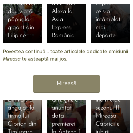
Concurenții
a lui Dan
Express—
dau viață
Alexa la
ce s-a
păpușilor
Asia
întâmplat
gigant din
Express
mai
Filipine
România
departe
01.08.2026
Când
Povestea continuă… toate articolele dedicate emisiunii
începe
Mireasa
te așteaptă mai jos. 💖
Mireasa
31.07.2026
sezonul 14:
Raluca
Regatul
Preda se
Mireasă
inimii.
bucură de
Simona
vacanță
01.08.2026
Emilia s-a
Gherghe a
înainte de
31.07.2026
angajat la
anunțat
sezonul 11
Liliana din
31.07.2026
firma lui
data
Mireasa.
Simona
sezonul 11
Ciprian din
premierei
Capriciile
Gherghe,
Mireasa a
Timișoara
la Antena 1
iubirii
17.07.2026