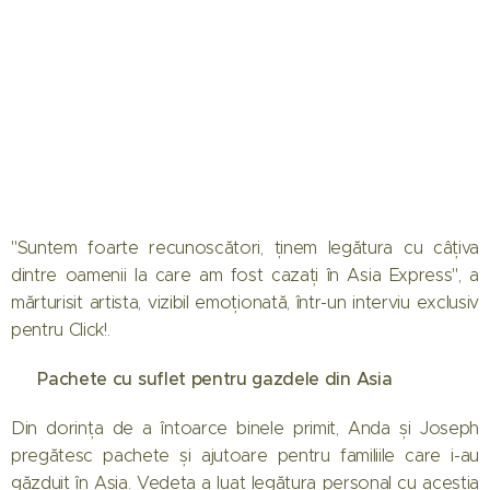
"Suntem foarte recunoscători, ținem legătura cu câțiva
dintre oamenii la care am fost cazați în Asia Express", a
mărturisit artista, vizibil emoționată, într-un interviu exclusiv
pentru Click!.
🎁 Pachete cu suflet pentru gazdele din Asia
Din dorința de a întoarce binele primit, Anda și Joseph
pregătesc pachete și ajutoare pentru familiile care i-au
găzduit în Asia. Vedeta a luat legătura personal cu aceștia