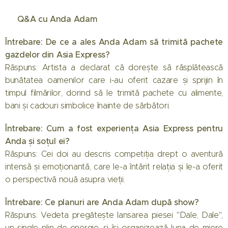
❓ Q&A cu Anda Adam
Întrebare: De ce a ales Anda Adam să trimită pachete
gazdelor din Asia Express?
Răspuns: Artista a declarat că dorește să răsplătească
bunătatea oamenilor care i-au oferit cazare și sprijin în
timpul filmărilor, dorind să le trimită pachete cu alimente,
bani și cadouri simbolice înainte de sărbători.
Întrebare: Cum a fost experiența Asia Express pentru
Anda și soțul ei?
Răspuns: Cei doi au descris competiția drept o aventură
intensă și emoționantă, care le-a întărit relația și le-a oferit
o perspectivă nouă asupra vieții.
Întrebare: Ce planuri are Anda Adam după show?
Răspuns: Vedeta pregătește lansarea piesei "Dale, Dale",
un single plin de energie, și își organizează luna de miere