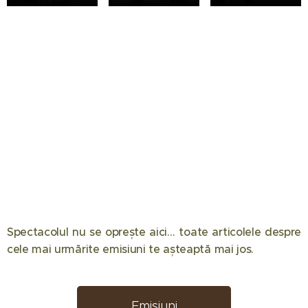
Spectacolul nu se oprește aici… toate articolele despre
12.05.2026
08.05.2026
08.04.2026
cele mai urmărite emisiuni te așteaptă mai jos. 📺✨
Eliminare
Semifinala
Chefi la
decisivă la
Românii au
cuțite
Desafio:
talent 2026
2026:
Emisiuni
Aventura!
a făcut
Componența