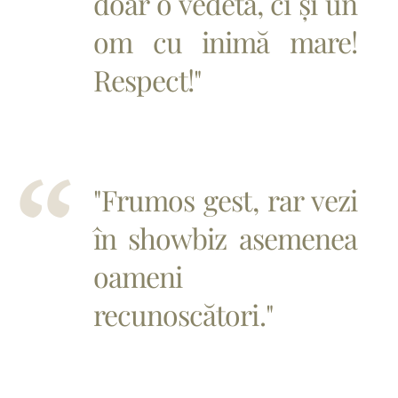
doar o vedetă, ci și un
om cu inimă mare!
Respect!"
"Frumos gest, rar vezi
în showbiz asemenea
oameni
recunoscători."