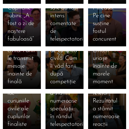
Mireasa.
Declarațiile
finală
15.07.2026
Capriciile
sale au fost
Mireasa!
Ema și
15.07.2026
iubirii: „A
intens
Pe cine
Amalia și
Alan, la o
15.07.2026
fost o zi de
comentate
susține
Sebastian,
Giulia și
zi de
naștere
de
fostul
la doar o zi
Alexandru,
cununia
fabuloasă”
telespectatori
concurent
15.07.2026
15.07.2026
de cununia
la un pas
civilă!
Simona
Claudia,
15.07.2026
civilă! Fanii
de cununia
Emoții
Gherghe
Claudia a
salvată
le transmit
civilă! Cum
uriașe
anunță
izbucnit în
după ce a
mesaje
îi văd fanii
înainte de
ediția
lacrimi la
ocupat
înainte de
după
marele
specială de
Mireasa!
locul 3 în
finală
competiție
moment
mâine! Au
Momentul
topul
loc
a stârnit
fetelor!
cununiile
numeroase
Rezultatul
civile ale
speculații
a stârnit
cuplurilor
în rândul
numeroase
finaliste
telespectatorilor
reacții