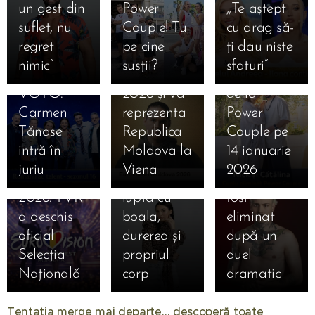
pe 13
un gest din
Power
,,Te aștept
din 23
câștigat
Nick și
ianuarie
suflet, nu
Couple! Tu
cu drag să-
ianuarie
Selecția
Cătălina
2026:
regret
pe cine
ți dau niste
2026 la
Națională
au fost
Andreea
nimic”
susții?
sfaturi”
PRO TV și
Eurovision
eliminați
Boldeanu,
14.01.2026
11.01.2026
VOYO.
2026 și va
de la
România
femeia
Șoc la
Carmen
reprezenta
Power
își caută
care a mers
Survivor
Tănase
Republica
Couple pe
piesa
până la
2026!
intră în
Moldova la
14 ianuarie
pentru
epuizare
Primul
juriu
Viena
2026
Eurovision
totală în
concurent a
2026. TVR
lupta cu
fost
a deschis
boala,
eliminat
oficial
durerea și
după un
24.11.2025
Selecția
propriul
duel
Ella de la
Națională
corp
dramatic
"Insula
01.08.2026
17.11.2025
Insula
Iubirii",
Tentatia merge mai departe… descoperă toate