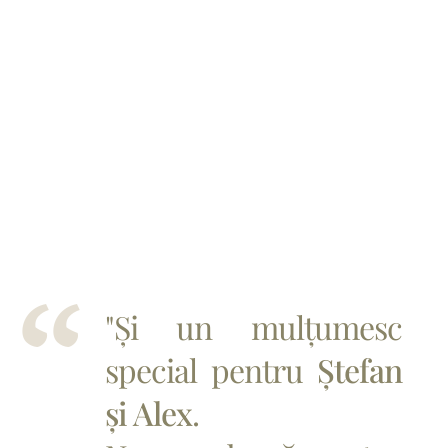
"Și un mulțumesc
special pentru
Ștefan
și Alex
.