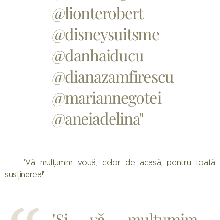
@lionterobert
@disneysuitsme
@danhaiducu
@dianazamfirescu
@mariannegotei
@aneiadelina"
🙏 "Vă mulțumim vouă, celor de acasă, pentru toată
susținerea!"
"Și vă mulțumim