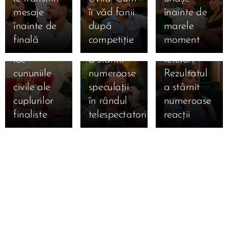
anunță
izbucnit în
după ce a
mesaje
îi văd fanii
înainte de
ediția
lacrimi la
ocupat
înainte de
după
marele
specială de
Mireasa!
locul 3 în
finală
competiție
moment
mâine! Au
Momentul
topul
loc
a stârnit
fetelor!
cununiile
numeroase
Rezultatul
civile ale
speculații
a stârnit
cuplurilor
în rândul
numeroase
finaliste
telespectatorilor
reacții