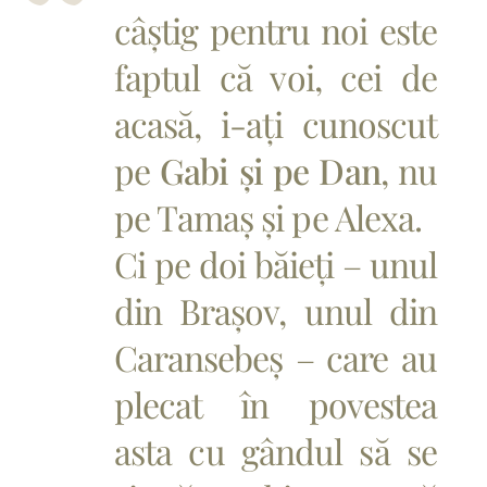
câștig pentru noi este
faptul că voi, cei de
acasă, i-ați cunoscut
pe
Gabi și pe Dan
, nu
pe Tamaș și pe Alexa.
Ci pe doi băieți – unul
din Brașov, unul din
Caransebeș – care au
plecat în povestea
asta cu gândul să se