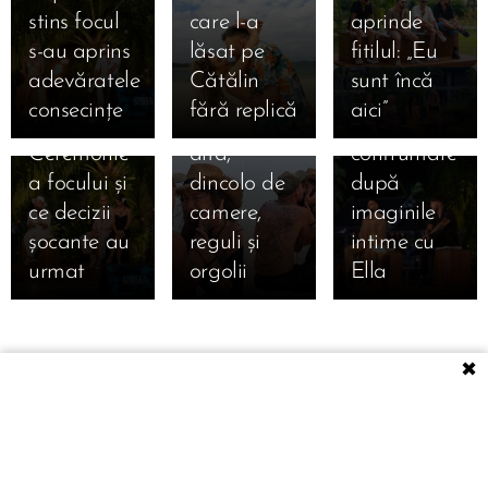
iubirii! Cum
au alergat
03.09.2025
stins focul
care l-a
aprinde
s-au privit
inimile lui
Bonfire
s-au aprins
lăsat pe
fitilul: „Eu
Marian și
Francesca
exploziv:
adevăratele
Cătălin
sunt încă
Bianca la
și Cristi
Andrei vs.
consecințe
fără replică
aici” 🔥
ultima
una spre
Teo, prima
Ceremonie
alta,
confruntare
a focului și
dincolo de
după
ce decizii
camere,
imaginile
șocante au
reguli și
intime cu
urmat 🔥
orgolii
Ella 🔥
✖