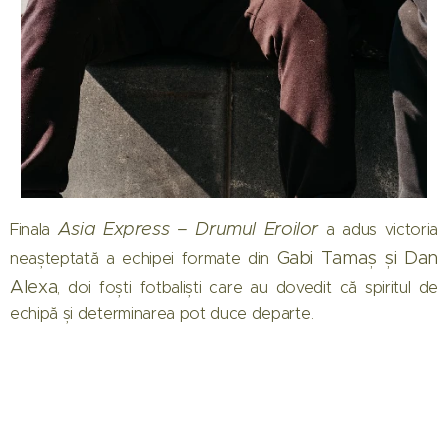
Asia Express – Drumul Eroilor
Finala
a adus victoria
Gabi Tamaș și Dan
neașteptată a echipei formate din
Alexa
, doi foști fotbaliști care au dovedit că spiritul de
echipă și determinarea pot duce departe.