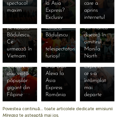
familie 😢…
Adam au
spectacol
la Asia
care a
la Manila
a făcut
Asia
dar în
renunțat la
maxim 😱
Express?
aprins
și a
cadou
Express vor
spatele
lavaliere și
🔥
Exclusiv
internetul
eliminat-o
amuleta
dormi și
camerelor
au vrut să
23.09.2025
pe Raluca
Ralucăi
vor mânca
Spectacol
se
abandoneze
Bădulescu.
Bădulescu
diseară în
nebun la
pregătea
după un
Ce
–
cimitirul
Asia
DIVORȚUL!
moment
urmează în
telespectatorii,
Manila
Express
Povestea
tensionat
Vietnam
furioși!
North
diseară! 🎭
cutremurătoare
la Asia
Concurenții
a lui Dan
Express—
dau viață
Alexa la
ce s-a
păpușilor
Asia
întâmplat
gigant din
Express
mai
Filipine
România
departe
01.08.2026
Când
Povestea continuă… toate articolele dedicate emisiunii
începe
Mireasa
te așteaptă mai jos. 💖
Mireasa
31.07.2026