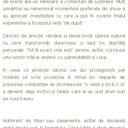
de reacții: like-uri, inimioare și comentarii de susținere. Mulți
urmăritori au rememorat momentele preferate din show și
au apreciat onestitatea cu care a pus în cuvinte finalul
experienței și începutul vieții "de după".
Dincolo de emoție, rămâne și ideea-forță: iubirea matură
nu cere transformări dureroase, ci lasă loc libertății
personale. "Să fii exact cine ești" devine, astfel, concluzia
unui sezon trăit la vedere, cu vulnerabilități și curaj.
În ceea ce privește viitorul, cei doi protagoniști par
hotărâți să scrie povestea în ritmul lor, departe de
presiunea competiției. Iar promisiunea "o viață și încă o zi"
a devenit, deja, motto-ul fanilor care le-au urat drum bun
pe noul traseu.
Indiferent de titluri sau clasamente, astfel de declarații
arată miezul real al formatului:
Casa Iubirii
e doar decorul,