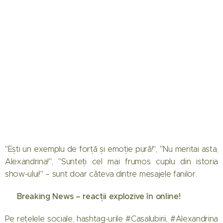
"Ești un exemplu de forță și emoție pură!", "Nu meritai asta,
Alexandrina!", "Sunteți cel mai frumos cuplu din istoria
show-ului!" – sunt doar câteva dintre mesajele fanilor.
🚨 Breaking News – reacții explozive în online!
Pe rețelele sociale, hashtag-urile #CasaIubirii, #Alexandrina