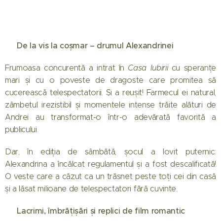
🔥 De la vis la coșmar – drumul Alexandrinei
Frumoasa concurentă a intrat în
Casa Iubirii
cu speranțe
mari și cu o poveste de dragoste care promitea să
cucerească telespectatorii. Și a reușit! Farmecul ei natural,
zâmbetul irezistibil și momentele intense trăite alături de
Andrei au transformat-o într-o adevărată favorită a
publicului.
Dar, în ediția de sâmbătă, șocul a lovit puternic:
Alexandrina a încălcat regulamentul și a fost descalificată!
O veste care a căzut ca un trăsnet peste toți cei din casă
și a lăsat milioane de telespectatori fără cuvinte.
😭 Lacrimi, îmbrățișări și replici de film romantic