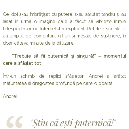
Cei doi s-au îmbrățișat cu putere, s-au sărutat tandru și au
lăsat în urmă o imagine care a făcut să vibreze inimile
telespectatorilor. Internetul a explodat! Rețelele sociale s-
au umplut de comentarii, gif-uri și mesaje de susținere, în
doar câteva minute de la difuzare.
💔 "Trebuie să fii puternică și singură!" – momentul
care a sfâșiat tot
Într-un schimb de replici sfâșietor, Andrei a arătat
maturitatea și dragostea profundă pe care o poartă:
Andrei:
"Știu că ești puternică!"