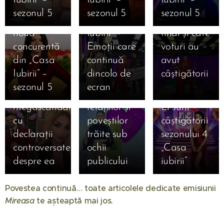
Magdalena
Finală
Care este
Iubirii!
iubirii”
sezonul 5
sezonul 5
sezonul 5
Cojocaru,
„Casa
clasamentul
Sorin spune
sezonul 5
noua
Iubirii” –
final și câte
că Amarah
începe pe
concurentă
Emoții care
voturi au
nu intră în
12 ianuarie
din „Casa
continuă
avut
sezonul 5 și
2026 — un
05.01.2026
Iubirii” –
dincolo de
câștigătorii
provoacă
nou capitol
AVANPREMI
sezonul 5
ecran
💖
un
al emoțiilor,
| Exclusiv!
megascandal
relațiilor și
Ei sunt
cu
poveștilor
câștigătorii
declarații
trăite sub
sezonului 4
controversate
ochii
„Casa
despre ea
publicului
iubirii”
01.08.2026
Când
Povestea continuă… toate articolele dedicate emisiunii
începe
Mireasa
te așteaptă mai jos. 💖
Mireasa
31.07.2026
sezonul 14:
Raluca