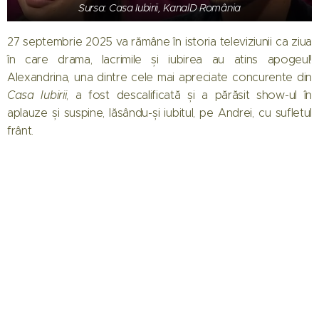
Sursa: Casa Iubirii, KanalD România
27 septembrie 2025 va rămâne în istoria televiziunii ca ziua
în care drama, lacrimile și iubirea au atins apogeul!
Alexandrina, una dintre cele mai apreciate concurente din
Casa Iubirii
, a fost descalificată și a părăsit show-ul în
aplauze și suspine, lăsându-și iubitul, pe Andrei, cu sufletul
frânt.