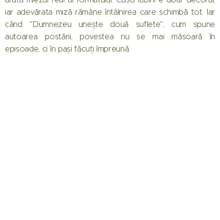
iar adevărata miză rămâne întâlnirea care schimbă tot. Iar
când "Dumnezeu unește două suflete", cum spune
autoarea postării, povestea nu se mai măsoară în
episoade, ci în pași făcuți împreună.