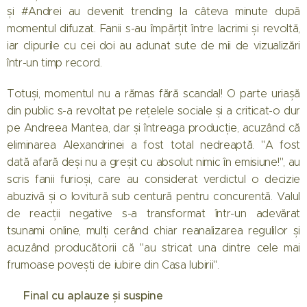
și #Andrei au devenit trending la câteva minute după
momentul difuzat. Fanii s-au împărțit între lacrimi și revoltă,
iar clipurile cu cei doi au adunat sute de mii de vizualizări
într-un timp record.
Totuși, momentul nu a rămas fără scandal! O parte uriașă
din public s-a revoltat pe rețelele sociale și a criticat-o dur
pe Andreea Mantea, dar și întreaga producție, acuzând că
eliminarea Alexandrinei a fost total nedreaptă. "A fost
dată afară deși nu a greșit cu absolut nimic în emisiune!", au
scris fanii furioși, care au considerat verdictul o decizie
abuzivă și o lovitură sub centură pentru concurentă. Valul
de reacții negative s-a transformat într-un adevărat
tsunami online, mulți cerând chiar reanalizarea regulilor și
acuzând producătorii că "au stricat una dintre cele mai
frumoase povești de iubire din Casa Iubirii".
🎬 Final cu aplauze și suspine