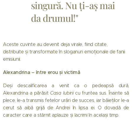
singură. Nu ți-aș mai
da drumul!"
Aceste cuvinte au devenit deja virale, fiind citate,
distribuite și transformate în sloganuri emoționale de fanii
emisiunii.
Alexandrina – între erou și victimă
Deși descalificarea a venit ca o pedeapsă dură,
Alexandrina a părăsit
Casa Iubirii
cu fruntea sus. Înainte să
plece, le-a transmis fetelor urări de succes, iar băieților le-a
cerut să aibă grijă de Andrei în lipsa ei. O dovadă de
caracter care a stârnit aplauze și lacrimi în același timp.