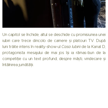
Un capitol se închide, altul se deschide cu promisiunea unei
iubiri care trece dincolo de camere și platouri TV. După
luni trăite intens în reality-show-ul
Casa Iubirii
de la Kanal D,
protagonista mesajului de mai jos își ia rămas-bun de la
competiție cu un text profund, despre măști, vindecare și
întâlnirea jumătății.