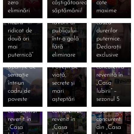
sezonul 5:
zero
câștigătoarea
cote
dată când
2026:
ajuns la
Cine sunt
eliminări
săptămânii!
maxime
am căzut,
Valentin,
spital din
cei 14
m-am
favorit al
cauza
concurenți
ridicat de
publicului
durerilor
care au
două ori
într-o gală
puternice.
intrat luni,
21.01.2026
12.01.2026
mai
fără
Declarații
Kira și
12 ianuarie
Cine este
puternică”
eliminare
exclusive
Moldo,
2026.
Lucia,
apariție de
Povești de
concurenta
12.01.2026
senzație
viață,
revenită în
Cine este
12.01.2026
12.01.2026
într-un
secrete și
„Casa
Cine este
Robert
Cine este
cadru de
mari
Iubirii” –
Danciu
Gabriel
Ștefan
poveste
așteptări
sezonul 5
Marius,
Mihai,
Armencea,
concurentul
concurentul
noul
revenit în
revenit în
concurent
12.01.2026
12.01.2026
„Casa
„Casa
din „Casa
Cine este
Cine este
12.01.2026