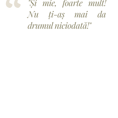
"Și mie, foarte mult!
Nu ți-aș mai da
drumul niciodată!"