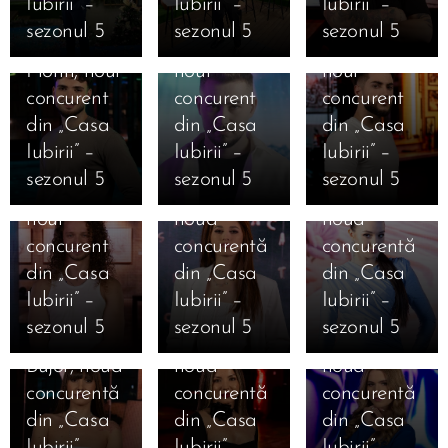
Iubirii” –
Iubirii” –
Iubirii” –
Cine este
Alexandru
Iosif
sezonul 5
sezonul 5
sezonul 5
Valentin
Punga,
Ciolan,
Florin, noul
noul
noul
11.01.2026
12.01.2026
concurent
concurent
concurent
Marea
Cine este
12.01.2026
12.01.2026
din „Casa
din „Casa
din „Casa
Finală
Cine este
Cine este
Ana
Iubirii” –
Iubirii” –
Iubirii” –
Casa Iubirii
Mihai
Alexandra
Cristiana
sezonul 5
sezonul 5
sezonul 5
– Andreea
Mărginean,
Geamănu,
Bălăuca,
12.01.2026
Mantea
noul
noua
noua
Cine este
dezvăluie
concurent
concurentă
concurentă
Daniela
12.01.2026
12.01.2026
în premieră
din „Casa
din „Casa
din „Casa
11.01.2026
Cine este
Cine este
Ioana
Mesajele
absolută
Iubirii” –
Iubirii” –
Iubirii” –
Jaqueline
Carolina
Camelia
câștigătorilor
pentru un
sezonul 5
sezonul 5
sezonul 5
Beatrice
Caramanută,
Nistor,
și
reality-
Bujor, noua
noua
noua
finaliștilor
show
concurentă
concurentă
concurentă
10.01.2026
după
voturile
12.01.2026
Bombă în
din „Casa
din „Casa
din „Casa
06.01.2026
Cine este
Marea
decisive.
Casa
„Casa
Iubirii” –
Iubirii” –
Iubirii” –