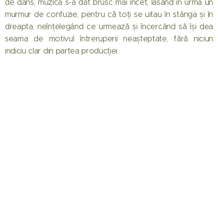
de dans, muzica s-a dat brusc mai încet, lăsând în urmă un
murmur de confuzie, pentru că toți se uitau în stânga și în
dreapta, neînțelegând ce urmează și încercând să își dea
seama de motivul întreruperii neașteptate, fără niciun
indiciu clar din partea producției.