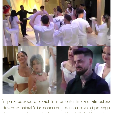
În plină petrecere, exact în momentul în care atmosfera
devenise animată, iar concurenții dansau relaxați pe ringul