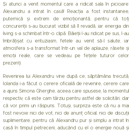
Și atunci a venit momentul care a ridicat sala în picioare:
Alexandru a intrat în casă! Reacția a fost instantanee,
puternică și extrem de emoționantă, pentru că toți
concurenții s-au bucurat vizibil să îl revadă, iar energia din
living s-a schimbat într-o clipă. Băieții l-au ridicat pe sus, l-au
îmbrățișat cu entuziasm, fetele au venit să-l salute, iar
atmosfera s-a transformat într-un val de aplauze, râsete și
emoții reale, care se vedeau pe fețele tuturor celor
prezenți.
Revenirea lui Alexandru vine după ce, săptămâna trecută,
Iolanda i-a făcut o cerere oficială de revenire, cerere care
a ajuns Simona Gherghe, aceea care spusese, la momentul
respectiv, că este cam târziu pentru astfel de solicitări, dar
că vor primi un răspuns. Totuși, surpriza este că nu a mai
fost nevoie nici de vot, nici de anunț oficial, nici de discuții
suplimentare, pentru că Alexandru pur și simplu a intrat în
casă în timpul petrecerii, aducând cu el o energie nouă și