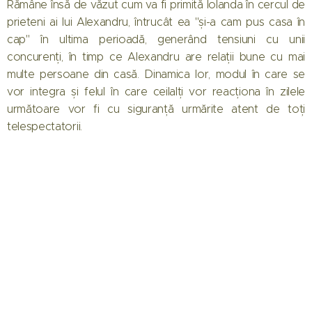
Rămâne însă de văzut cum va fi primită Iolanda în cercul de
prieteni ai lui Alexandru, întrucât ea "și-a cam pus casa în
cap" în ultima perioadă, generând tensiuni cu unii
concurenți, în timp ce Alexandru are relații bune cu mai
multe persoane din casă. Dinamica lor, modul în care se
vor integra și felul în care ceilalți vor reacționa în zilele
următoare vor fi cu siguranță urmărite atent de toți
telespectatorii.