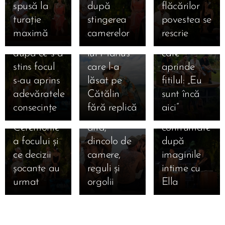
lacrimi și
Revederea
spusă la
după
flăcărilor
Maria a
dimineața:
schimbă
adevăruri
care a
turație
stingerea
povestea se
ales lung și
secretul
destine și
tăioase la
răsturnat
maximă
camerelor
rescrie
greu, iar
săruturilor
un bilet
Insula
insula: cum
după ce s-a
lui Marius
care
iubirii! Cum
au alergat
03.09.2025
stins focul
care l-a
aprinde
s-au privit
inimile lui
Bonfire
s-au aprins
lăsat pe
fitilul: „Eu
Marian și
Francesca
exploziv:
adevăratele
Cătălin
sunt încă
Bianca la
și Cristi
Andrei vs.
consecințe
fără replică
aici” 🔥
ultima
una spre
Teo, prima
Ceremonie
alta,
confruntare
a focului și
dincolo de
după
ce decizii
camere,
imaginile
șocante au
reguli și
intime cu
urmat 🔥
orgolii
Ella 🔥