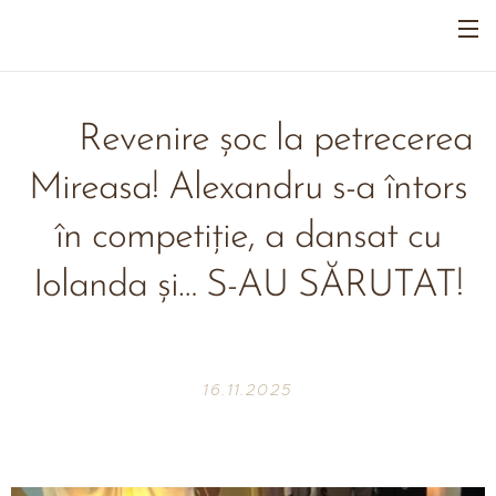
💐 Revenire șoc la petrecerea
Mireasa! Alexandru s-a întors
în competiție, a dansat cu
Iolanda și… S-AU SĂRUTAT!
😱🔥
16.11.2025