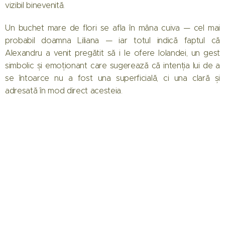
vizibil binevenită.
Un buchet mare de flori se afla în mâna cuiva — cel mai
probabil doamna Liliana — iar totul indică faptul că
Alexandru a venit pregătit să i le ofere Iolandei, un gest
simbolic și emoționant care sugerează că intenția lui de a
se întoarce nu a fost una superficială, ci una clară și
adresată în mod direct acesteia.