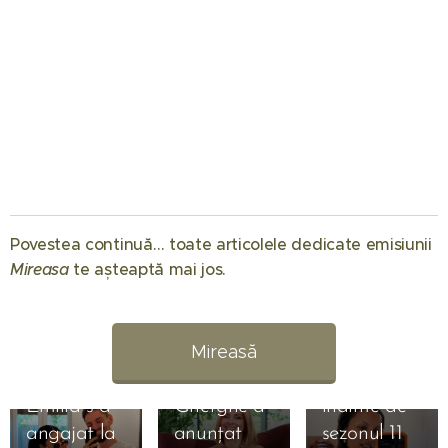
01.08.2026
Când
Povestea continuă… toate articolele dedicate emisiunii
începe
Mireasa
te așteaptă mai jos. 💖
Mireasa
31.07.2026
sezonul 14:
Raluca
Regatul
Preda se
Mireasă
inimii.
bucură de
Simona
vacanță
01.08.2026
Emilia s-a
Gherghe a
înainte de
31.07.2026
angajat la
anunțat
sezonul 11
Liliana din
31.07.2026