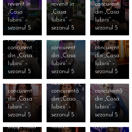
revenit în
revenit în
concurent
12.01.2026
12.01.2026
„Casa
„Casa
din „Casa
Cine este
Cine este
12.01.2026
Iubirii” –
Iubirii” –
Iubirii” –
Cine este
Alexandru
Iosif
sezonul 5
sezonul 5
sezonul 5
Valentin
Punga,
Ciolan,
Florin, noul
noul
noul
11.01.2026
12.01.2026
concurent
concurent
concurent
Marea
Cine este
12.01.2026
12.01.2026
din „Casa
din „Casa
din „Casa
Finală
Cine este
Cine este
Ana
Iubirii” –
Iubirii” –
Iubirii” –
Casa Iubirii
Mihai
Alexandra
Cristiana
sezonul 5
sezonul 5
sezonul 5
– Andreea
Mărginean,
Geamănu,
Bălăuca,
12.01.2026
Mantea
noul
noua
noua
Cine este
dezvăluie
concurent
concurentă
concurentă
Daniela
12.01.2026
12.01.2026
în premieră
din „Casa
din „Casa
din „Casa
11.01.2026
Cine este
Cine este
Ioana
Mesajele
absolută
Iubirii” –
Iubirii” –
Iubirii” –
Jaqueline
Carolina
Camelia
câștigătorilor
pentru un
sezonul 5
sezonul 5
sezonul 5
Beatrice
Caramanută,
Nistor,
și
reality-
Bujor, noua
noua
noua
finaliștilor
show