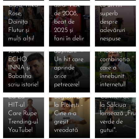
readuce la
Guță, Theo
ăsta! Vibe
cu un hit
viață
11.04.2025
Rose,
de 2008,
superb
Din două
superba
22.03.2025
Doinița
beat de
despre
lumi
piesă "O
Fetele din
Flutur și
2025 și
adevăruri
diferite, un
mie,
Botoșani
mulți alții!
fani în delir
nespuse
singur
prieteni și
feat. Dani
19.03.2025
sunet:
dușmani" –
Mocanu –
Denis
ECHO.
Un hit care
combinația
Nucă Face
INNA și
aprinde
care a
Istorie Din
Babasha
orice
înnebunit
Nou! "Cu
scriu istorie!
petrecere!
internetul!
Gândul Tot
09.11.2024
02.11.2024
La Ea" -
Bogdan de
Carmen de
HIT-ul
la Ploiești -
la Sălciua
Care Rupe
Cine n-a
lansează ,,Fru
Trending-ul
greșit
verde de
02.11.2024
YouTube!
vreodată
gutui".
Alina
02.11.2024