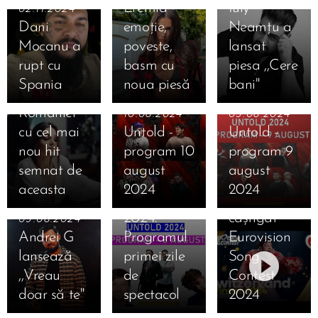
Eremia -
Iuly
02.11.2024
Dani
emoție,
Neamțu a
Mocanu a
poveste,
lansat
20.10.2024
rupt cu
basm cu
piesa ,,Cere
Theo Rose
Spania
noua piesă
bani"
a dat foc
României
10.08.2024
09.08.2024
cu cel mai
Untold -
Untold -
nou hit
program 10
program 9
08.08.2024
semnat de
august
august
Începe
12.05.2024
aceasta
2024
2024
UNTOLD
Elveția a
2024.
câștigat
09.08.2024
Andrei G
Programul
Eurovision
lansează
primei zile
Song
11.05.2024
11.05.2024
,,Vreau
de
Contest
Tonight Is
Oana
15.02.2023
doar să te"
spectacol
2024
the Night:
Radu și
Carmen de