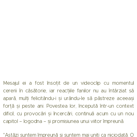
Mesajul ei a fost însoțit de un videoclip cu momentul
cererii în căsătorie, iar reacțiile fanilor nu au întârziat să
apară, mulți felicitându-i și urându-le să păstreze aceeași
forță și peste ani. Povestea lor, începută într-un context
dificil, cu provocări și încercări, continuă acum cu un nou
capitol – logodna – și promisiunea unui viitor împreună.
"Astăzi suntem împreună și suntem mai uniți ca niciodată. O