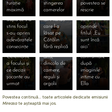
adevăruri
care a
turație
stingerea
povestea se
ales lung și
secretul
destine și
tăioase la
răsturnat
maximă
camerelor
rescrie
greu, iar
săruturilor
un bilet
Insula
insula: cum
după ce s-a
lui Marius
care
iubirii! Cum
au alergat
03.09.2025
stins focul
care l-a
aprinde
s-au privit
inimile lui
Bonfire
s-au aprins
lăsat pe
fitilul: „Eu
Marian și
Francesca
exploziv:
adevăratele
Cătălin
sunt încă
Bianca la
și Cristi
Andrei vs.
consecințe
fără replică
aici” 🔥
ultima
una spre
Teo, prima
Ceremonie
alta,
confruntare
a focului și
dincolo de
după
ce decizii
camere,
imaginile
șocante au
reguli și
intime cu
urmat 🔥
orgolii
Ella 🔥
01.08.2026
Când
Povestea continuă… toate articolele dedicate emisiunii
începe
Mireasa
te așteaptă mai jos. 💖
Mireasa
31.07.2026
sezonul 14:
Raluca