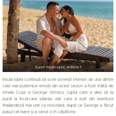
Sursa: Insula iubirii, Antena 1
Insula Iubirii continuă să scrie povești intense, iar una dintre
cele mai puternice emoții din acest sezon a fost trăită de
Ionela Coșa și George Vornicu, cuplul care a ales să își
pună la încercare iubirea, dar care a ieșit din aventura
thailandeză mai unit ca niciodată, după ce George a făcut
pasul cel mare și a cerut-o în căsătorie.