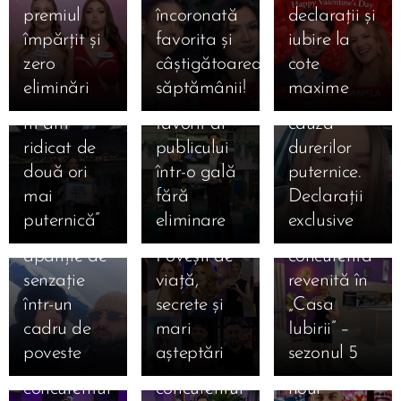
Primul ei
Iubirii”,
și-a
Casa
premiul
încoronată
declarații și
mesaj: „De
Gala din
îngrijorat
Iubirii,
împărțit și
favorita și
iubire la
fiecare
25 ianuarie
fanii. A
sezonul 5:
zero
câștigătoarea
cote
dată când
2026:
ajuns la
Cine sunt
eliminări
săptămânii!
maxime
am căzut,
Valentin,
spital din
cei 14
m-am
favorit al
cauza
concurenți
ridicat de
publicului
durerilor
care au
două ori
într-o gală
puternice.
intrat luni,
21.01.2026
12.01.2026
mai
fără
Declarații
Kira și
12 ianuarie
Cine este
puternică”
eliminare
exclusive
Moldo,
2026.
Lucia,
apariție de
Povești de
concurenta
12.01.2026
senzație
viață,
revenită în
Cine este
12.01.2026
12.01.2026
într-un
secrete și
„Casa
Cine este
Robert
Cine este
cadru de
mari
Iubirii” –
Danciu
Gabriel
Ștefan
poveste
așteptări
sezonul 5
Marius,
Mihai,
Armencea,
concurentul
concurentul
noul