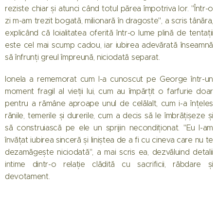
reziste chiar și atunci când totul părea împotriva lor. "Într-o
zi m-am trezit bogată, milionară în dragoste", a scris tânăra,
explicând că loialitatea oferită într-o lume plină de tentații
este cel mai scump cadou, iar iubirea adevărată înseamnă
să înfrunți greul împreună, niciodată separat.
Ionela a rememorat cum l-a cunoscut pe George într-un
moment fragil al vieții lui, cum au împărțit o farfurie doar
pentru a rămâne aproape unul de celălalt, cum i-a înțeles
rănile, temerile și durerile, cum a decis să le îmbrățișeze și
să construiască pe ele un sprijin necondiționat. "Eu l-am
învățat iubirea sinceră și liniștea de a fi cu cineva care nu te
dezamăgește niciodată", a mai scris ea, dezvăluind detalii
intime dintr-o relație clădită cu sacrificii, răbdare și
devotament.