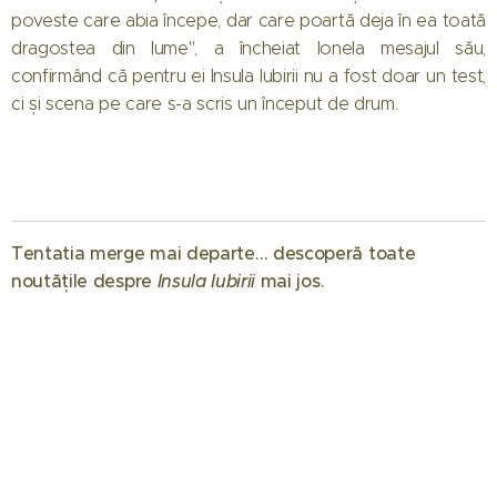
poveste care abia începe, dar care poartă deja în ea toată
dragostea din lume", a încheiat Ionela mesajul său,
confirmând că pentru ei Insula Iubirii nu a fost doar un test,
ci și scena pe care s-a scris un început de drum.
Tentatia merge mai departe… descoperă toate
noutățile despre
Insula Iubirii
mai jos. 🔥
24.11.2025