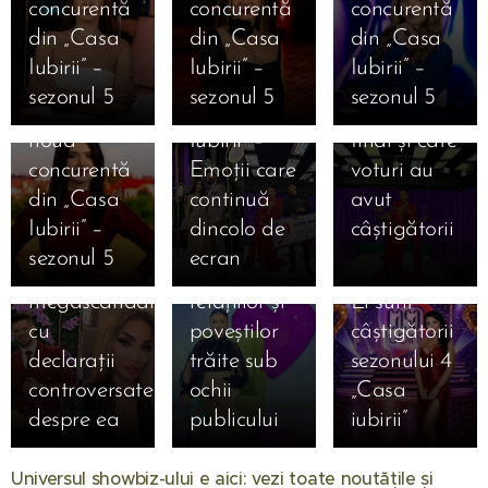
concurentă
concurentă
concurentă
10.01.2026
după
voturile
12.01.2026
Bombă în
din „Casa
din „Casa
din „Casa
06.01.2026
Cine este
Marea
decisive.
Casa
„Casa
Iubirii” –
Iubirii” –
Iubirii” –
Magdalena
Finală
Care este
Iubirii!
iubirii”
sezonul 5
sezonul 5
sezonul 5
Cojocaru,
„Casa
clasamentul
Sorin spune
sezonul 5
noua
Iubirii” –
final și câte
că Amarah
începe pe
concurentă
Emoții care
voturi au
nu intră în
12 ianuarie
din „Casa
continuă
avut
sezonul 5 și
2026 — un
05.01.2026
Iubirii” –
dincolo de
câștigătorii
provoacă
nou capitol
AVANPREMI
sezonul 5
ecran
💖
un
al emoțiilor,
| Exclusiv!
28.09.2025
19.08.2025
megascandal
relațiilor și
Ei sunt
🔥
Șoc în
cu
poveștilor
câștigătorii
BOMBA
showbiz!
27.09.2025
declarații
trăite sub
sezonului 4
14.08.2025
ANULUI
Strigătul
Andra și
controversate
ochii
„Casa
🔥
ÎN
sfâșietor al
Cătălin
despre ea
publicului
iubirii”
Gabriela
SHOWBIZ!
Adrianei
Măruță au
Cristea,
Carmen de
Ochișanu!
cerut ordin
Universul showbiz-ului e aici: vezi toate noutățile și