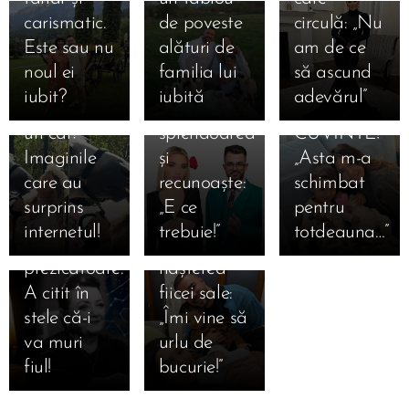
Adrian de
care a
20.03.2025
carismatic.
de poveste
circulă: „Nu
Loredana
la
LĂSAT PE
Este sau nu
alături de
am de ce
07.03.2025
05.03.2025
Groza,
„Mireasă”!
TOATĂ
Astrologa
Bucurie
noul ei
familia lui
să ascund
sărut
L-a văzut
LUMEA
Minerva a
fără
iubit?
iubită
adevărul”
pasional cu
„în toată
FĂRĂ
murit la 66
margini!
un cal?
splendoarea”
CUVINTE!
de ani.
Culiță
Imaginile
și
„Asta m-a
Destin
Sterp, în
care au
recunoaște:
schimbat
tragic
culmea
surprins
„E ce
pentru
pentru
fericirii
internetul!
trebuie!”
totdeauna…”
celebra
după
prezicătoare:
nașterea
A citit în
fiicei sale:
08.08.2025
stele că-i
„Îmi vine să
🎂 Theo
27.07.2025
va muri
urlu de
Rose
Smiley a
fiul!
bucurie!”
împlinește
împlinit 42