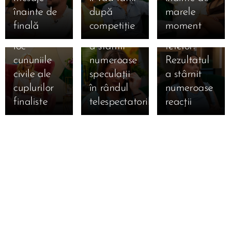
ediția
lacrimi la
ocupat
înainte de
după
marele
specială de
Mireasa!
locul 3 în
finală
competiție
moment
mâine! Au
Momentul
topul
loc
a stârnit
fetelor!
cununiile
numeroase
Rezultatul
civile ale
speculații
a stârnit
cuplurilor
în rândul
numeroase
finaliste
telespectatorilor
reacții