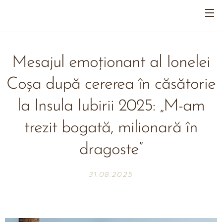
Mesajul emoționant al Ionelei
Coșa după cererea în căsătorie
la Insula Iubirii 2025: „M-am
trezit bogată, milionară în
dragoste”
31.08.2025