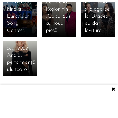
Marea
Leo de la
la Sălciua
Finală
Roșiori țin
și Blaga de
Eurovision
,,Capu' Sus”
la Oradea
Song
cu noua
au dat
Contest
piesă
lovitura
26.11.2022
Andia,
performanță
uluitoare
✖