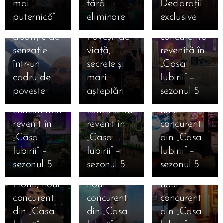
mai
fără
Declarații
Kira și
12 ianuarie
Cine este
puternică”
eliminare
exclusive
Moldo,
2026.
Lucia,
apariție de
Povești de
concurenta
12.01.2026
senzație
viață,
revenită în
Cine este
12.01.2026
12.01.2026
într-un
secrete și
„Casa
Cine este
Robert
Cine este
cadru de
mari
Iubirii” –
Danciu
Gabriel
Ștefan
poveste
așteptări
sezonul 5
Marius,
Mihai,
Armencea,
concurentul
concurentul
noul
revenit în
revenit în
concurent
12.01.2026
12.01.2026
„Casa
„Casa
din „Casa
Cine este
Cine este
12.01.2026
Iubirii” –
Iubirii” –
Iubirii” –
Cine este
Alexandru
Iosif
sezonul 5
sezonul 5
sezonul 5
Valentin
Punga,
Ciolan,
Florin, noul
noul
noul
11.01.2026
12.01.2026
concurent
concurent
concurent
Marea
Cine este
12.01.2026
12.01.2026
din „Casa
din „Casa
din „Casa
Finală
Cine este
Cine este
Ana