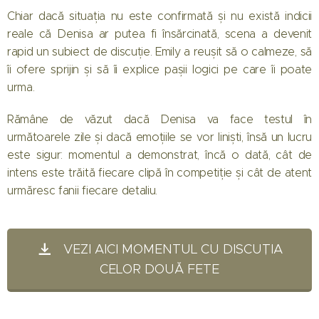
Chiar dacă situația nu este confirmată și nu există indicii
reale că Denisa ar putea fi însărcinată, scena a devenit
rapid un subiect de discuție. Emily a reușit să o calmeze, să
îi ofere sprijin și să îi explice pașii logici pe care îi poate
urma.
Rămâne de văzut dacă Denisa va face testul în
următoarele zile și dacă emoțiile se vor liniști, însă un lucru
este sigur: momentul a demonstrat, încă o dată, cât de
intens este trăită fiecare clipă în competiție și cât de atent
urmăresc fanii fiecare detaliu.
VEZI AICI MOMENTUL CU DISCUȚIA
CELOR DOUĂ FETE