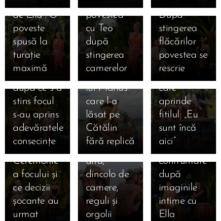
îndrăgostit
s-a ales de
cu ea.
Marius a
Mariei de
Insula
de Ella”. O
povestea
După
03.09.2025
ales scurt și
la Insula
iubirii,
🔥 Foc,
poveste
cu Teo
stingerea
03.09.2025
intens,
iubirii la 5
lacrimi care
lacrimi și
Revederea
spusă la
după
flăcărilor
Maria a
dimineața:
schimbă
adevăruri
care a
turație
stingerea
povestea se
ales lung și
secretul
destine și
tăioase la
răsturnat
maximă
camerelor
rescrie
greu, iar
săruturilor
un bilet
Insula
insula: cum
după ce s-a
lui Marius
care
iubirii! Cum
au alergat
03.09.2025
stins focul
care l-a
aprinde
s-au privit
inimile lui
Bonfire
s-au aprins
lăsat pe
fitilul: „Eu
Marian și
Francesca
exploziv:
adevăratele
Cătălin
sunt încă
Bianca la
și Cristi
Andrei vs.
consecințe
fără replică
aici” 🔥
ultima
una spre
Teo, prima
Ceremonie
alta,
confruntare
a focului și
dincolo de
după
ce decizii
camere,
imaginile
șocante au
reguli și
intime cu
urmat 🔥
orgolii
Ella 🔥