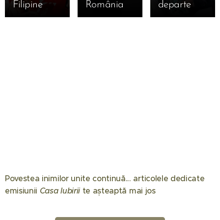
Filipine
România
departe
Povestea inimilor unite continuă... articolele dedicate
08.06.2026
07.04.2026
emisiunii
Casa Iubirii
te așteaptă mai jos 🏠
Gabriel
Mircea
26.05.2026
Tamaș a
Marina
Lucescu a
câștigat
Luca a
murit –
02.02.2026