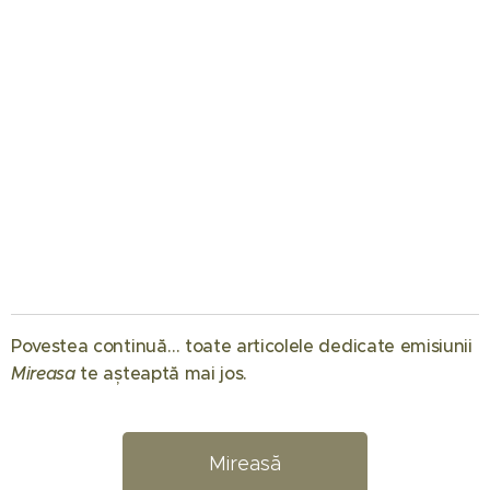
01.08.2026
Când
Povestea continuă… toate articolele dedicate emisiunii
începe
Mireasa
te așteaptă mai jos. 💖
Mireasa
31.07.2026
sezonul 14:
Raluca
Regatul
Preda se
Mireasă
inimii.
bucură de