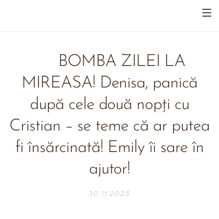
🔥 BOMBA ZILEI LA
MIREASA! Denisa, panică
după cele două nopți cu
Cristian – se teme că ar putea
fi însărcinată! Emily îi sare în
ajutor!
30.11.2025