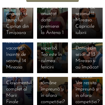
Simona
vacanță
01.08.2026
Emilia s-a
Gherghe a
înainte de
31.07.2026
angajat la
anunțat
sezonul 11
Liliana din
31.07.2026
firma lui
data
Mireasa.
Simona
sezonul 11
Ciprian din
premierei
Capriciile
Gherghe,
Mireasa a
Timișoara
la Antena 1
iubirii
17.07.2026
extrem de
născut o
31.07.2026
Ema și
fericită în
fetiță
Claudia și
Alan au
16.07.2026
vacanță
superbă.
Daniel din
câștigat
Daniela și
16.07.2026
înainte de
Teo este în
sezonul 13
Mireasa,
Mihai
Denis și
sezonul 14
culmea
Mireasa s-
sezonul 13
după
Bianca
Mireasa
fericirii
au împăcat
16.07.2026
„Meciul
Mireasa.
după
Mihaela a
16.07.2026
iubirii”.
Vor
Mireasa.
Bia și-a
anunțat că
Clasamentul
rămâne
Vor rezista
ales
a divorțat
16.07.2026
complet al
împreună și
împreună și
Ioana din
favoriții
oficial de
Marii
în afara
în afara
sezonul 8
pentru
Ștefan:
Finale
competiției?
competiției?
Mireasa și-
marea
„Urmează