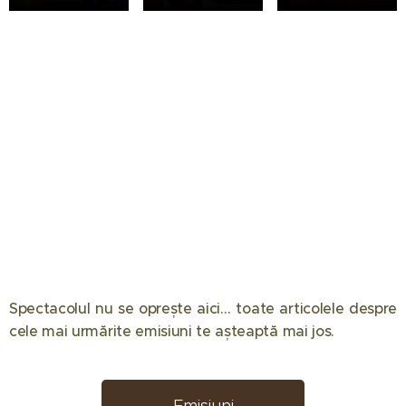
Spectacolul nu se oprește aici… toate articolele despre
12.05.2026
08.05.2026
08.04.2026
cele mai urmărite emisiuni te așteaptă mai jos. 📺✨
Eliminare
Semifinala
Chefi la
decisivă la
Românii au
cuțite
Desafio:
talent 2026
2026:
Emisiuni