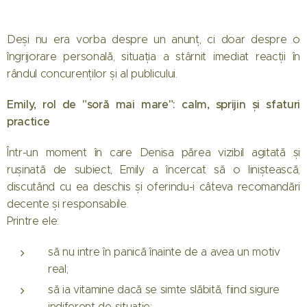
Deși nu era vorba despre un anunț, ci doar despre o
îngrijorare personală, situația a stârnit imediat reacții în
rândul concurenților și al publicului.
Emily, rol de "soră mai mare": calm, sprijin și sfaturi
practice
Într-un moment în care Denisa părea vizibil agitată și
rușinată de subiect, Emily a încercat să o liniștească,
discutând cu ea deschis și oferindu-i câteva recomandări
decente și responsabile.
Printre ele:
să nu intre în panică înainte de a avea un motiv
real;
să ia vitamine dacă se simte slăbită, fiind sigure
indiferent de situație;