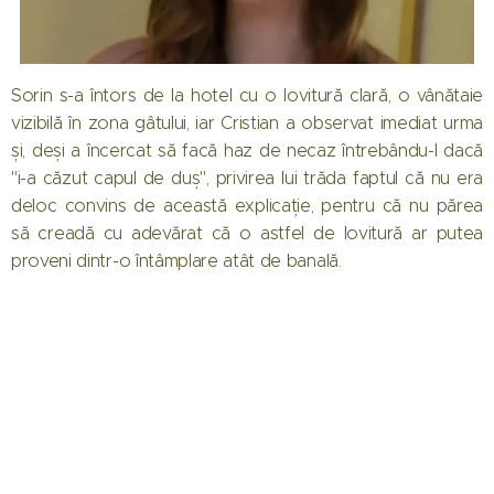
Sorin s-a întors de la hotel cu o lovitură clară, o vânătaie
vizibilă în zona gâtului, iar Cristian a observat imediat urma
și, deși a încercat să facă haz de necaz întrebându-l dacă
"i-a căzut capul de duș", privirea lui trăda faptul că nu era
deloc convins de această explicație, pentru că nu părea
să creadă cu adevărat că o astfel de lovitură ar putea
proveni dintr-o întâmplare atât de banală.