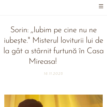
Sorin: ,,Iubim pe cine nu ne
iubește." Misterul loviturii lui de
la gât a stârnit furtună în Casa
Mireasa! 😱💣
16.11.2025