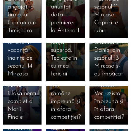
31.07.2026
angajat la
anunțat
sezonul 11
Liliana din
31.07.2026
firma lui
data
Mireasa.
Simona
sezonul 11
Ciprian din
premierei
Capriciile
Gherghe,
Mireasa a
Timișoara
la Antena 1
iubirii
17.07.2026
extrem de
născut o
31.07.2026
Ema și
fericită în
fetiță
Claudia și
Alan au
16.07.2026
vacanță
superbă.
Daniel din
câștigat
Daniela și
16.07.2026
înainte de
Teo este în
sezonul 13
Mireasa,
Mihai
Denis și
sezonul 14
culmea
Mireasa s-
sezonul 13
după
Bianca
Mireasa
fericirii
au împăcat
16.07.2026
„Meciul
Mireasa.
după
Mihaela a
16.07.2026
iubirii”.
Vor
Mireasa.
Bia și-a
anunțat că
Clasamentul
rămâne
Vor rezista
ales
a divorțat
16.07.2026
complet al
împreună și
împreună și
Ioana din
favoriții
oficial de
Marii
în afara
în afara
sezonul 8
pentru
Ștefan:
Finale
competiției?
competiției?
Mireasa și-
marea
„Urmează
16.07.2026
16.07.2026
a anunțat
finală
cea mai