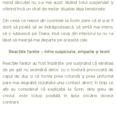
restul discuției nu s-a mai auzit, lăsând totul suspendat și
oferind încă un strat de mister situației deja tensionate.
Din ceea ce reiese din cuvintele lui Sorin, pare că el și-ar fi
dorit să poată să se îndrăgostească, să simtă mai intens,
să o iubească pe Diana, însă ceva din interiorul lui nu l-a
lăsat să meargă mai departe pe această cale.
Reacțiile fanilor – între suspiciune, empatie și teorii
💬
Reacțiile fanilor au fost împărțite, unii susținând că vânătaia
de pe gât nu seamănă deloc cu o lovitură provocată de
capul de duș și că forma prea rotundă și prea uniformă
pare mai degrabă rezultatul unui contact direct, în timp ce
alții au considerat că explicația lui Sorin, deși greu de
crezut, este totuși posibilă, în lipsa oricărei dovezi
contrare.