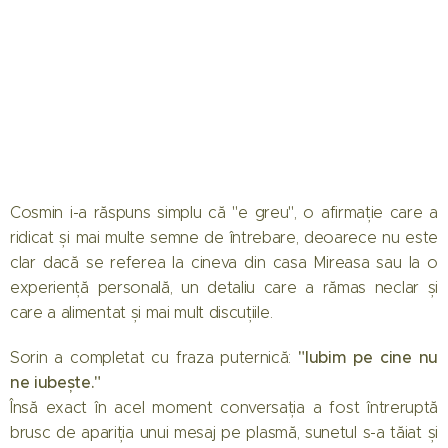
Cosmin i-a răspuns simplu că "e greu", o afirmație care a
ridicat și mai multe semne de întrebare, deoarece nu este
clar dacă se referea la cineva din casa Mireasa sau la o
experiență personală, un detaliu care a rămas neclar și
care a alimentat și mai mult discuțiile.
"Iubim pe cine nu
Sorin a completat cu fraza puternică:
ne iubește."
Însă exact în acel moment conversația a fost întreruptă
brusc de apariția unui mesaj pe plasmă, sunetul s-a tăiat și