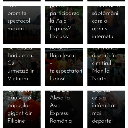
roșie a
Manila!
🥵 De
plâns
Joseph &
care
pentru
Planul de 11
adus
Emil,
necrezut!
pentru
Anda
promite
participarea
săptămâni
eliminare
acuzat că i-
Concurenții
familie 😢…
Adam au
spectacol
la Asia
care a
la Manila
a făcut
Asia
dar în
renunțat la
maxim 😱
Express?
aprins
și a
cadou
Express vor
spatele
lavaliere și
🔥
Exclusiv
internetul
eliminat-o
amuleta
dormi și
camerelor
au vrut să
23.09.2025
pe Raluca
Ralucăi
vor mânca
Spectacol
se
abandoneze
Bădulescu.
Bădulescu
diseară în
nebun la
pregătea
după un
Ce
–
cimitirul
Asia
DIVORȚUL!
moment
urmează în
telespectatorii,
Manila
Express
Povestea
tensionat
Vietnam
furioși!
North
diseară! 🎭
cutremurătoare
la Asia
Concurenții
a lui Dan
Express—
dau viață
Alexa la
ce s-a
păpușilor
Asia
întâmplat
gigant din
Express
mai
Filipine
România
departe