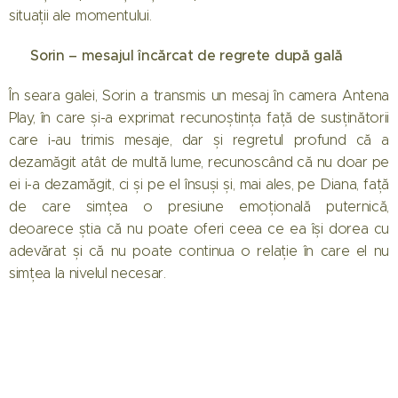
situații ale momentului.
Sorin – mesajul încărcat de regrete după gală
💔
În seara galei, Sorin a transmis un mesaj în camera Antena
Play, în care și-a exprimat recunoștința față de susținătorii
care i-au trimis mesaje, dar și regretul profund că a
dezamăgit atât de multă lume, recunoscând că nu doar pe
ei i-a dezamăgit, ci și pe el însuși și, mai ales, pe Diana, față
de care simțea o presiune emoțională puternică,
deoarece știa că nu poate oferi ceea ce ea își dorea cu
adevărat și că nu poate continua o relație în care el nu
simțea la nivelul necesar.