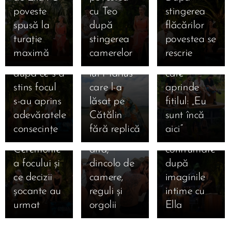
ales scurt și
la Insula
iubirii,
🔥 Foc,
poveste
cu Teo
stingerea
03.09.2025
intens,
iubirii la 5
lacrimi care
lacrimi și
Revederea
spusă la
după
flăcărilor
Maria a
dimineața:
schimbă
adevăruri
care a
turație
stingerea
povestea se
ales lung și
secretul
destine și
tăioase la
răsturnat
maximă
camerelor
rescrie
greu, iar
săruturilor
un bilet
Insula
insula: cum
după ce s-a
lui Marius
care
iubirii! Cum
au alergat
03.09.2025
stins focul
care l-a
aprinde
s-au privit
inimile lui
Bonfire
s-au aprins
lăsat pe
fitilul: „Eu
Marian și
Francesca
exploziv:
adevăratele
Cătălin
sunt încă
Bianca la
și Cristi
Andrei vs.
consecințe
fără replică
aici” 🔥
ultima
una spre
Teo, prima
Ceremonie
alta,
confruntare
a focului și
dincolo de
după
ce decizii
camere,
imaginile
șocante au
reguli și
intime cu
urmat 🔥
orgolii
Ella 🔥