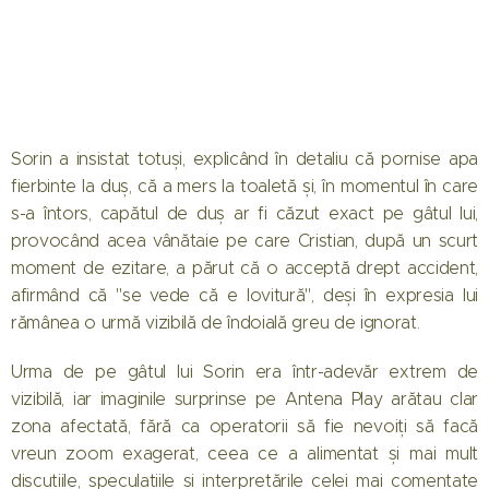
Sorin a insistat totuși, explicând în detaliu că pornise apa
fierbinte la duș, că a mers la toaletă și, în momentul în care
s-a întors, capătul de duș ar fi căzut exact pe gâtul lui,
provocând acea vânătaie pe care Cristian, după un scurt
moment de ezitare, a părut că o acceptă drept accident,
afirmând că "se vede că e lovitură", deși în expresia lui
rămânea o urmă vizibilă de îndoială greu de ignorat.
Urma de pe gâtul lui Sorin era într-adevăr extrem de
vizibilă, iar imaginile surprinse pe Antena Play arătau clar
zona afectată, fără ca operatorii să fie nevoiți să facă
vreun zoom exagerat, ceea ce a alimentat și mai mult
discuțiile, speculațiile și interpretările celei mai comentate