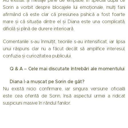
Au existat și mesaje pline de empatie, în special după ce
Sorin a vorbit despre blocajele lui emoționale, mulți fani
afirmând că este clar că presiunea psihică a fost foarte
mare și că situația dintre el și Diana este una complicată,
dificilă și plină de durere interioară.
Comentariile s-au înmulțit, teoriile s-au intensificat, iar lipsa
unui răspuns clar nu a făcut decât să amplifice interesul,
confuzia și curiozitatea publicului.
Q & A – Cele mai discutate întrebări ale momentului
❓
📌 Diana l-a mușcat pe Sorin de gât?
Nu există nicio confirmare, iar singura versiune oficială
este cea oferită de Sorin, însă aspectul urmei a ridicat
suspiciuni masive în rândul fanilor.