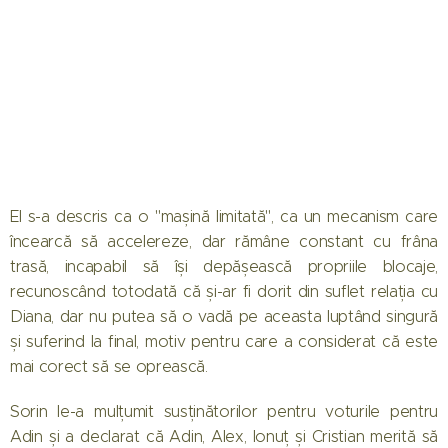
El s-a descris ca o "mașină limitată", ca un mecanism care
încearcă să accelereze, dar rămâne constant cu frâna
trasă, incapabil să își depășească propriile blocaje,
recunoscând totodată că și-ar fi dorit din suflet relația cu
Diana, dar nu putea să o vadă pe aceasta luptând singură
și suferind la final, motiv pentru care a considerat că este
mai corect să se oprească.
Sorin le-a mulțumit susținătorilor pentru voturile pentru
Adin și a declarat că Adin, Alex, Ionuț și Cristian merită să