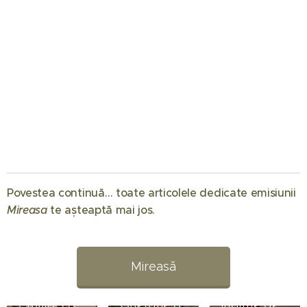
01.08.2026
Când
Povestea continuă… toate articolele dedicate emisiunii
începe
Mireasa
te așteaptă mai jos. 💖
Mireasa
31.07.2026
sezonul 14:
Raluca
Regatul
Preda se
Mireasă
inimii.
bucură de
Simona
vacanță
01.08.2026
Emilia s-a
Gherghe a
înainte de