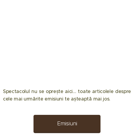
Spectacolul nu se oprește aici… toate articolele despre
12.05.2026
08.05.2026
08.04.2026
cele mai urmărite emisiuni te așteaptă mai jos. 📺✨
Eliminare
Semifinala
Chefi la
decisivă la
Românii au
cuțite
Desafio:
talent 2026
2026:
Emisiuni
Aventura!
a făcut
Componența
08.04.2026
02.04.2026
Doar patru
spectacol
echipelor