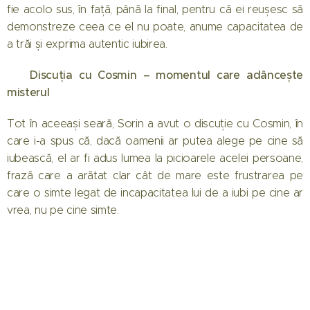
fie acolo sus, în față, până la final, pentru că ei reușesc să
demonstreze ceea ce el nu poate, anume capacitatea de
a trăi și exprima autentic iubirea.
Discuția cu Cosmin – momentul care adâncește
🧠
misterul
Tot în aceeași seară, Sorin a avut o discuție cu Cosmin, în
care i-a spus că, dacă oamenii ar putea alege pe cine să
iubească, el ar fi adus lumea la picioarele acelei persoane,
frază care a arătat clar cât de mare este frustrarea pe
care o simte legat de incapacitatea lui de a iubi pe cine ar
vrea, nu pe cine simte.