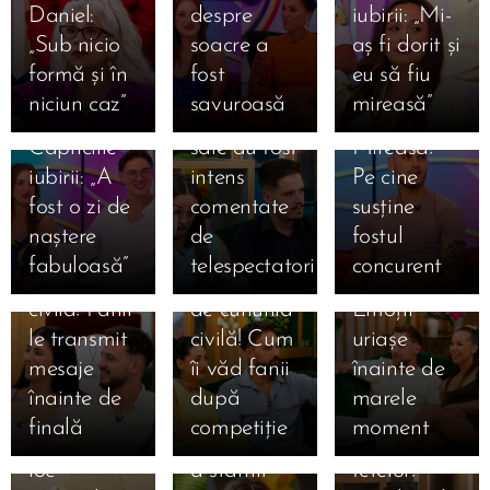
mărturisire
Daniel,
ales
Daniel:
despre
iubirii: „Mi-
emoționantă
mesaj dur
favoriții
„Sub nicio
soacre a
aș fi dorit și
despre
pentru
pentru
formă și în
fost
eu să fiu
Mihai la
Claudia!
marea
niciun caz”
savuroasă
mireasă”
Mireasa.
Declarațiile
finală
15.07.2026
Capriciile
sale au fost
Mireasa!
Ema și
15.07.2026
iubirii: „A
intens
Pe cine
Amalia și
Alan, la o
15.07.2026
fost o zi de
comentate
susține
Sebastian,
Giulia și
zi de
naștere
de
fostul
la doar o zi
Alexandru,
cununia
fabuloasă”
telespectatori
concurent
15.07.2026
15.07.2026
de cununia
la un pas
civilă!
Simona
Claudia,
15.07.2026
civilă! Fanii
de cununia
Emoții
Gherghe
Claudia a
salvată
le transmit
civilă! Cum
uriașe
anunță
izbucnit în
după ce a
mesaje
îi văd fanii
înainte de
ediția
lacrimi la
ocupat
înainte de
după
marele
specială de
Mireasa!
locul 3 în
finală
competiție
moment
mâine! Au
Momentul
topul
loc
a stârnit
fetelor!