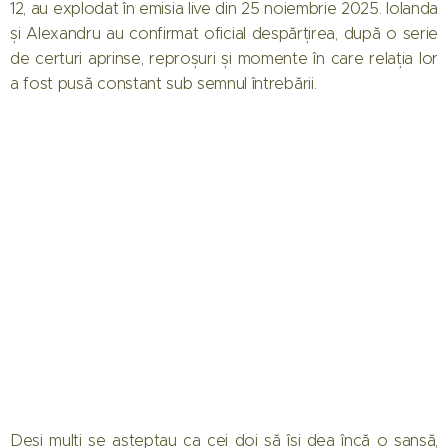
12, au explodat în emisia live din 25 noiembrie 2025. Iolanda
și Alexandru au confirmat oficial despărțirea, după o serie
de certuri aprinse, reproșuri și momente în care relația lor
a fost pusă constant sub semnul întrebării.
Deși mulți se așteptau ca cei doi să își dea încă o șansă,