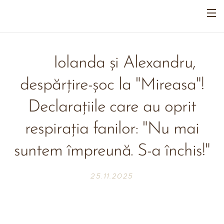
🔥 Iolanda și Alexandru,
despărțire-șoc la "Mireasa"!
Declarațiile care au oprit
respirația fanilor: "Nu mai
suntem împreună. S-a închis!"
25.11.2025