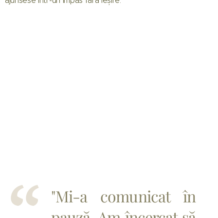
ajunsese într-un impas fără ieșire:
"Mi-a comunicat în
pauză. Am încercat să