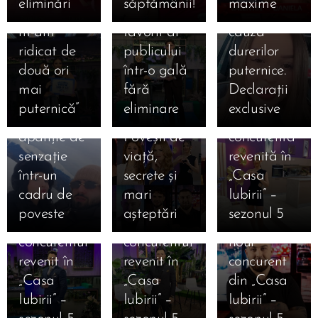
Cine sunt
eliminări
săptămânii!
maxime
am căzut,
Valentin,
spital din
cei 14
m-am
favorit al
cauza
concurenți
ridicat de
publicului
durerilor
care au
două ori
într-o gală
puternice.
intrat luni,
21.01.2026
12.01.2026
mai
fără
Declarații
Kira și
12 ianuarie
Cine este
puternică”
eliminare
exclusive
Moldo,
2026.
Lucia,
apariție de
Povești de
concurenta
12.01.2026
senzație
viață,
revenită în
Cine este
12.01.2026
12.01.2026
într-un
secrete și
„Casa
Cine este
Robert
Cine este
cadru de
mari
Iubirii” –
Danciu
Gabriel
Ștefan
poveste
așteptări
sezonul 5
Marius,
Mihai,
Armencea,
concurentul
concurentul
noul
revenit în
revenit în
concurent
12.01.2026
12.01.2026
„Casa
„Casa
din „Casa
Cine este
Cine este
12.01.2026
Iubirii” –
Iubirii” –
Iubirii” –
Cine este
Alexandru
Iosif