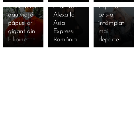
Concurenții
a lui Dan
Express—
dau viață
Alexa la
ce s-a
păpușilor
Asia
întâmplat
gigant din
Express
mai
Filipine
România
departe