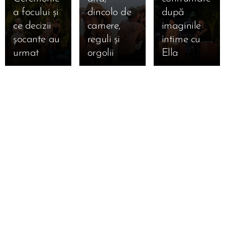
a focului și
dincolo de
după
ce decizii
camere,
imaginile
șocante au
reguli și
intime cu
urmat 🔥
orgolii
Ella 🔥