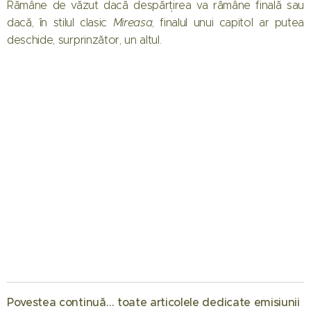
Rămâne de văzut dacă despărțirea va rămâne finală sau
dacă, în stilul clasic
Mireasa
, finalul unui capitol ar putea
deschide, surprinzător, un altul.
01.08.2026
Când
Povestea continuă… toate articolele dedicate emisiunii
începe