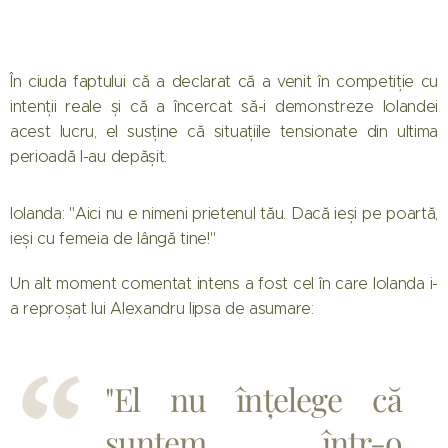
În ciuda faptului că a declarat că a venit în competiție cu
intenții reale și că a încercat să-i demonstreze Iolandei
acest lucru, el susține că situațiile tensionate din ultima
perioadă l-au depășit.
Iolanda: "Aici nu e nimeni prietenul tău. Dacă ieși pe poartă,
ieși cu femeia de lângă tine!"
Un alt moment comentat intens a fost cel în care Iolanda i-
a reproșat lui Alexandru lipsa de asumare:
"El nu înțelege că
suntem într-o