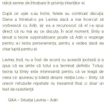
ridică semne de întrebare în privința intențiilor ei.
După ce ușile s-au închis, fetele au continuat discuția.
Diana a întrebat-o pe Lavinia dacă a mai încercat să
vorbească cu Adin, iar ea a recunoscut că el i-a spus
direct că nu mai au ce discuta. În acel moment, Emily a
lansat o teorie surprinzătoare: poate că Adin o respinge
pentru a-i testa perseverența, pentru a vedea dacă ea
chiar luptă pentru el.
Lavinia, însă, nu a fost de acord cu această ipoteză și a
spus că ea simte că totul s-a terminat definitiv. Totuși,
teoria lui Emily este interesantă pentru că se leagă de
ceea ce spuneau și băieții despre relația Liviu – Emily: că
uneori refuzurile repetate nu înseamnă final, ci doar un
test de rezistență.
❓ Q&A – Situația Lavinia – Adin