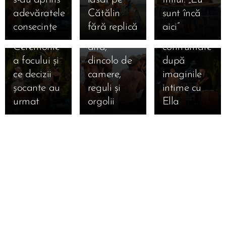
Marian și
Francesca
exploziv:
adevăratele
Cătălin
sunt încă
Bianca la
și Cristi
Andrei vs.
consecințe
fără replică
aici” 🔥
ultima
una spre
Teo, prima
Ceremonie
alta,
confruntare
a focului și
dincolo de
după
ce decizii
camere,
imaginile
șocante au
reguli și
intime cu
urmat 🔥
orgolii
Ella 🔥