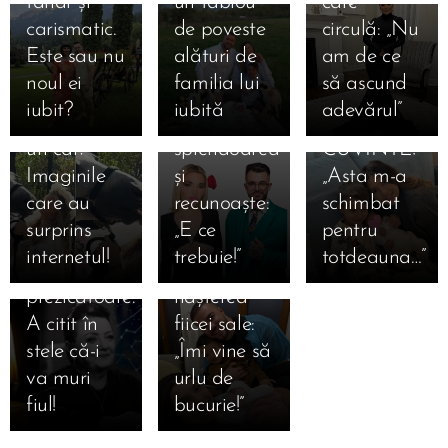
tânăr și
un tablou
care
Adrian de
care a
20.03.2025
carismatic.
de poveste
circulă: „Nu
Loredana
la
LĂSAT PE
Este sau nu
alături de
am de ce
07.03.2025
05.03.2025
Groza,
„Mireasă”!
TOATĂ
Astrologa
Bucurie
noul ei
familia lui
să ascund
sărut
L-a văzut
LUMEA
Minerva a
fără
iubit?
iubită
adevărul”
pasional cu
„în toată
FĂRĂ
murit la 66
margini!
un cal?
splendoarea”
CUVINTE!
de ani.
Culiță
Imaginile
și
„Asta m-a
Destin
Sterp, în
care au
recunoaște:
schimbat
tragic
culmea
surprins
„E ce
pentru
pentru
fericirii
internetul!
trebuie!”
totdeauna…”
celebra
după
prezicătoare:
nașterea
A citit în
fiicei sale:
08.08.2025
stele că-i
„Îmi vine să
🎂 Theo
27.07.2025
va muri
urlu de
Rose
Smiley a
fiul!
bucurie!”
împlinește
împlinit 42