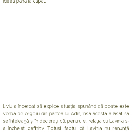
ideea până la capăt.
Liviu a încercat să explice situația, spunând că poate este
vorba de orgoliu din partea lui Adin, însă acesta a lăsat să
se înțeleagă și în declarații că, pentru el, relația cu Lavinia s-
a încheiat definitiv. Totuși, faptul că Lavinia nu renunță