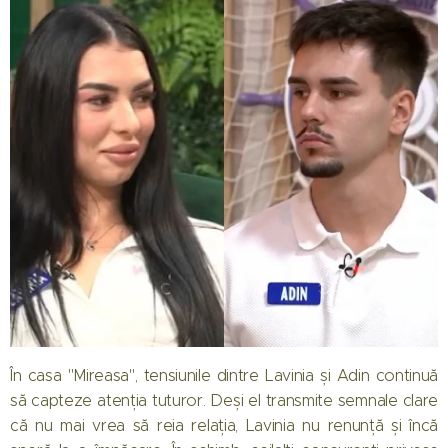
În casa "Mireasa", tensiunile dintre Lavinia și Adin continuă
să capteze atenția tuturor. Deși el transmite semnale clare
că nu mai vrea să reia relația, Lavinia nu renunță și încă