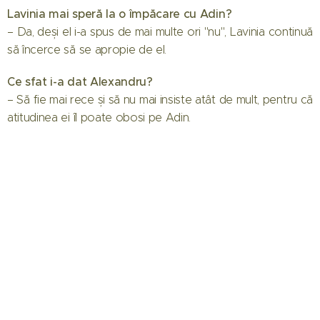
Lavinia mai speră la o împăcare cu Adin?
– Da, deși el i-a spus de mai multe ori "nu", Lavinia continuă
să încerce să se apropie de el.
Ce sfat i-a dat Alexandru?
– Să fie mai rece și să nu mai insiste atât de mult, pentru că
atitudinea ei îl poate obosi pe Adin.