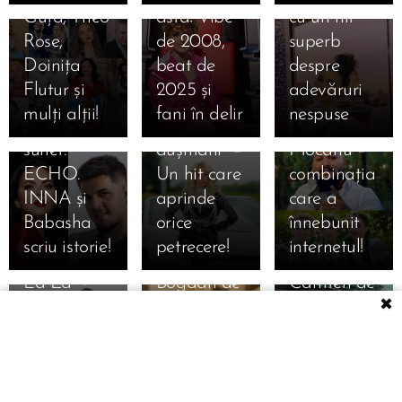
readuce la
Guță, Theo
ăsta! Vibe
cu un hit
viață
11.04.2025
Rose,
de 2008,
superb
Din două
superba
22.03.2025
Doinița
beat de
despre
lumi
piesă "O
Fetele din
Flutur și
2025 și
adevăruri
diferite, un
mie,
Botoșani
mulți alții!
fani în delir
nespuse
singur
prieteni și
feat. Dani
19.03.2025
sunet:
dușmani" –
Mocanu –
Denis
ECHO.
Un hit care
combinația
Nucă Face
INNA și
aprinde
care a
Istorie Din
Babasha
orice
înnebunit
Nou! "Cu
scriu istorie!
petrecere!
internetul!
Gândul Tot
09.11.2024
02.11.2024
La Ea" -
Bogdan de
Carmen de
✖
HIT-ul
la Ploiești -
la Sălciua
Care Rupe
Cine n-a
lansează ,,Fru
Trending-ul
greșit
verde de
02.11.2024
YouTube!
vreodată
gutui".
Alina
02.11.2024