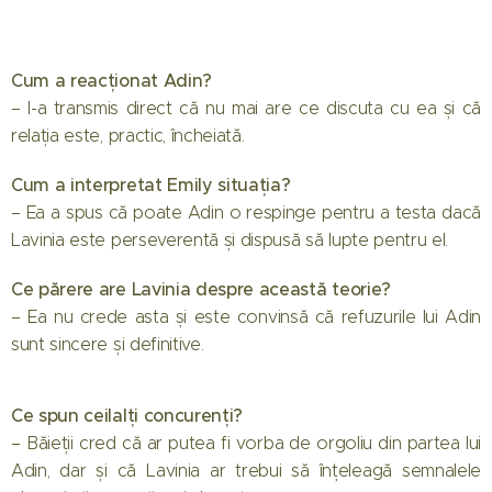
Cum a reacționat Adin?
– I-a transmis direct că nu mai are ce discuta cu ea și că
relația este, practic, încheiată.
Cum a interpretat Emily situația?
– Ea a spus că poate Adin o respinge pentru a testa dacă
Lavinia este perseverentă și dispusă să lupte pentru el.
Ce părere are Lavinia despre această teorie?
– Ea nu crede asta și este convinsă că refuzurile lui Adin
sunt sincere și definitive.
Ce spun ceilalți concurenți?
– Băieții cred că ar putea fi vorba de orgoliu din partea lui
Adin, dar și că Lavinia ar trebui să înțeleagă semnalele