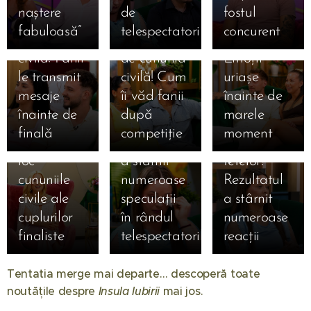
Sebastian,
Giulia și
zi de
naștere
de
fostul
la doar o zi
Alexandru,
cununia
fabuloasă”
telespectatori
concurent
15.07.2026
15.07.2026
de cununia
la un pas
civilă!
Simona
Claudia,
15.07.2026
civilă! Fanii
de cununia
Emoții
Gherghe
Claudia a
salvată
le transmit
civilă! Cum
uriașe
anunță
izbucnit în
după ce a
mesaje
îi văd fanii
înainte de
ediția
lacrimi la
ocupat
înainte de
după
marele
specială de
Mireasa!
locul 3 în
finală
competiție
moment
mâine! Au
Momentul
topul
loc
a stârnit
fetelor!
cununiile
numeroase
Rezultatul
civile ale
speculații
a stârnit
24.11.2025
cuplurilor
în rândul
numeroase
Ella de la
finaliste
telespectatorilor
reacții
"Insula
01.08.2026
17.11.2025
Insula
Iubirii",
Tentatia merge mai departe… descoperă toate
🔥 ȘOC în
Iubirii
momente
noutățile despre
Insula Iubirii
mai jos. 🔥
25.12.2025
televiziune!
24.10.2025
sezonul 10
❤️ Familia
cumplite: