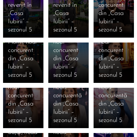
revenit în
revenit în
concurent
12.01.2026
12.01.2026
„Casa
„Casa
din „Casa
Cine este
Cine este
12.01.2026
Iubirii” –
Iubirii” –
Iubirii” –
Cine este
Alexandru
Iosif
sezonul 5
sezonul 5
sezonul 5
Valentin
Punga,
Ciolan,
Florin, noul
noul
noul
11.01.2026
12.01.2026
concurent
concurent
concurent
Marea
Cine este
12.01.2026
12.01.2026
din „Casa
din „Casa
din „Casa
Finală
Cine este
Cine este
Ana
Iubirii” –
Iubirii” –
Iubirii” –
Casa Iubirii
Mihai
Alexandra
Cristiana
sezonul 5
sezonul 5
sezonul 5
– Andreea
Mărginean,
Geamănu,
Bălăuca,
12.01.2026
Mantea
noul
noua
noua
Cine este
dezvăluie
concurent
concurentă
concurentă
Daniela
12.01.2026
12.01.2026
în premieră
din „Casa
din „Casa
din „Casa
11.01.2026
Cine este
Cine este
Ioana
Mesajele
absolută
Iubirii” –
Iubirii” –
Iubirii” –
Jaqueline
Carolina
Camelia
câștigătorilor
pentru un
sezonul 5
sezonul 5
sezonul 5
Beatrice
Caramanută,
Nistor,
și
reality-
Bujor, noua
noua
noua
finaliștilor
show