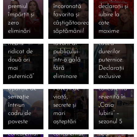
Primul ei
Iubirii”,
și-a
Casa
premiul
încoronată
declarații și
mesaj: „De
Gala din
îngrijorat
Iubirii,
împărțit și
favorita și
iubire la
fiecare
25 ianuarie
fanii. A
sezonul 5:
zero
câștigătoarea
cote
dată când
2026:
ajuns la
Cine sunt
eliminări
săptămânii!
maxime
am căzut,
Valentin,
spital din
cei 14
m-am
favorit al
cauza
concurenți
ridicat de
publicului
durerilor
care au
două ori
într-o gală
puternice.
intrat luni,
21.01.2026
12.01.2026
mai
fără
Declarații
Kira și
12 ianuarie
Cine este
puternică”
eliminare
exclusive
Moldo,
2026.
Lucia,
apariție de
Povești de
concurenta
12.01.2026
senzație
viață,
revenită în
Cine este
12.01.2026
12.01.2026
într-un
secrete și
„Casa
Cine este
Robert
Cine este
cadru de
mari
Iubirii” –
Danciu
Gabriel
Ștefan
poveste
așteptări
sezonul 5
Marius,
Mihai,
Armencea,
concurentul
concurentul
noul