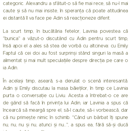
categoric. Alexandru a sfătuit-o să fie mai rece, să nu-l mai
caute și să nu mai insiste, în speranța că poate atitudinea
ei distantă îl va face pe Adin să reacționeze diferit.
La scurt timp, în bucătăria fetelor, Lavinia povestea că
"bunica" a văzut-o discutând cu Adin pentru scurt timp,
însă apoi el a ales să stea de vorbă cu altcineva: cu Emily.
Faptul că cei doi au fost surprinși stând singuri la masă a
alimentat și mai mult speculațiile despre direcția pe care o
ia Adin.
În același timp, aseară, s-a derulat o scenă interesantă.
Adin și Emily discutau la masa băieților, în timp ce Lavinia
purta o conversație cu Liviu. Acesta a întrebat-o ce are
de gând să facă în privința lui Adin, iar Lavinia a spus că
încearcă să meargă spre el, să-l caute, să-i vorbească, dar
că nu primește nimic în schimb. "Când un bărbat îți spune
nu, nu, nu și nu, atunci și nu...", a spus ea, fără să-și ducă