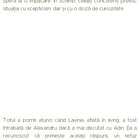
speră la o împăcare. În schimb, ceilalți concurenți privesc
situația cu scepticism, dar și cu o doză de curiozitate.
Totul a pornit atunci când Lavinia, aflată în living, a fost
întrebată de Alexandru dacă a mai discutat cu Adin. Ea a
recunoscut că primește același răspuns, un refuz