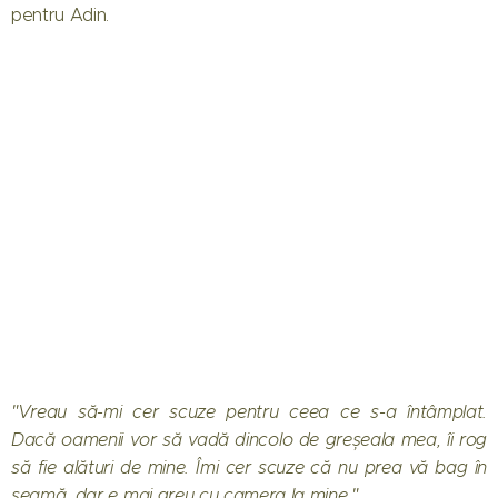
pentru Adin.
"Vreau să-mi cer scuze pentru ceea ce s-a întâmplat.
Dacă oamenii vor să vadă dincolo de greșeala mea, îi rog
să fie alături de mine. Îmi cer scuze că nu prea vă bag în
seamă, dar e mai greu cu camera la mine."