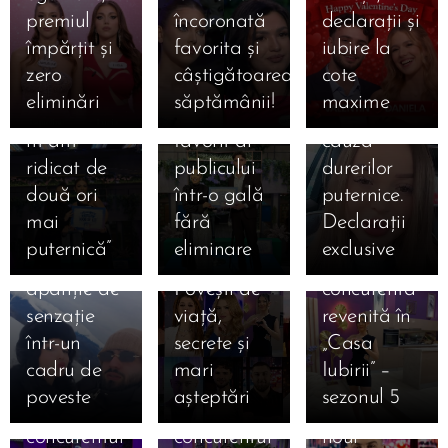
Primul ei
Iubirii”,
și-a
Casa
premiul
încoronată
declarații și
mesaj: „De
Gala din
îngrijorat
Iubirii,
împărțit și
favorita și
iubire la
fiecare
25 ianuarie
fanii. A
sezonul 5:
zero
câștigătoarea
cote
dată când
2026:
ajuns la
Cine sunt
eliminări
săptămânii!
maxime
am căzut,
Valentin,
spital din
cei 14
m-am
favorit al
cauza
concurenți
ridicat de
publicului
durerilor
care au
două ori
într-o gală
puternice.
intrat luni,
21.01.2026
12.01.2026
mai
fără
Declarații
Kira și
12 ianuarie
Cine este
puternică”
eliminare
exclusive
Moldo,
2026.
Lucia,
apariție de
Povești de
concurenta
12.01.2026
senzație
viață,
revenită în
Cine este
12.01.2026
12.01.2026
într-un
secrete și
„Casa
Cine este
Robert
Cine este
cadru de
mari
Iubirii” –
Danciu
Gabriel
Ștefan
poveste
așteptări
sezonul 5
Marius,
Mihai,
Armencea,
concurentul
concurentul
noul