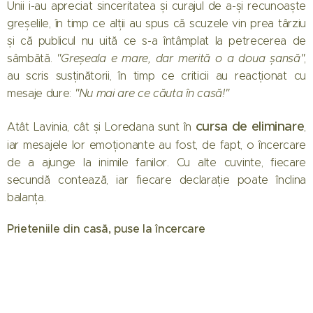
Unii i-au apreciat sinceritatea și curajul de a-și recunoaște
greșelile, în timp ce alții au spus că scuzele vin prea târziu
și că publicul nu uită ce s-a întâmplat la petrecerea de
sâmbătă.
"Greșeala e mare, dar merită o a doua șansă"
,
au scris susținătorii, în timp ce criticii au reacționat cu
mesaje dure:
"Nu mai are ce căuta în casă!"
cursa de eliminare
Atât Lavinia, cât și Loredana sunt în
,
iar mesajele lor emoționante au fost, de fapt, o încercare
de a ajunge la inimile fanilor. Cu alte cuvinte, fiecare
secundă contează, iar fiecare declarație poate înclina
balanța.
Prieteniile din casă, puse la încercare