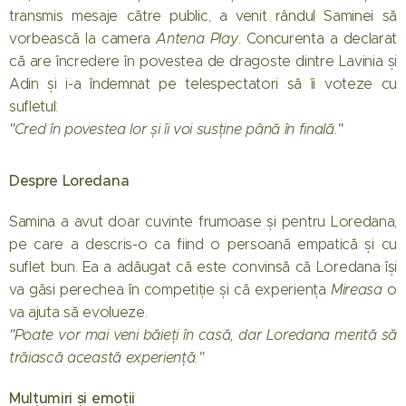
transmis mesaje către public, a venit rândul Saminei să
vorbească la camera
Antena Play
. Concurenta a declarat
că are încredere în povestea de dragoste dintre Lavinia și
Adin și i-a îndemnat pe telespectatori să îi voteze cu
sufletul:
"Cred în povestea lor și îi voi susține până în finală."
Despre Loredana
Samina a avut doar cuvinte frumoase și pentru Loredana,
pe care a descris-o ca fiind o persoană empatică și cu
suflet bun. Ea a adăugat că este convinsă că Loredana își
va găsi perechea în competiție și că experiența
Mireasa
o
va ajuta să evolueze.
"Poate vor mai veni băieți în casă, dar Loredana merită să
trăiască această experiență."
Mulțumiri și emoții