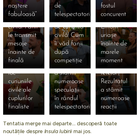
Sebastian,
Giulia și
zi de
naștere
de
fostul
la doar o zi
Alexandru,
cununia
fabuloasă”
telespectatori
concurent
15.07.2026
15.07.2026
de cununia
la un pas
civilă!
Simona
Claudia,
15.07.2026
civilă! Fanii
de cununia
Emoții
Gherghe
Claudia a
salvată
le transmit
civilă! Cum
uriașe
anunță
izbucnit în
după ce a
mesaje
îi văd fanii
înainte de
ediția
lacrimi la
ocupat
înainte de
după
marele
specială de
Mireasa!
locul 3 în
finală
competiție
moment
mâine! Au
Momentul
topul
loc
a stârnit
fetelor!
cununiile
numeroase
Rezultatul
civile ale
speculații
a stârnit
24.11.2025
cuplurilor
în rândul
numeroase
Ella de la
finaliste
telespectatorilor
reacții
"Insula
01.08.2026
17.11.2025
Insula
Iubirii",
Tentatia merge mai departe… descoperă toate
🔥 ȘOC în
Iubirii
momente
noutățile despre
Insula Iubirii
mai jos. 🔥
25.12.2025
televiziune!
24.10.2025
sezonul 10
❤️ Familia
cumplite: