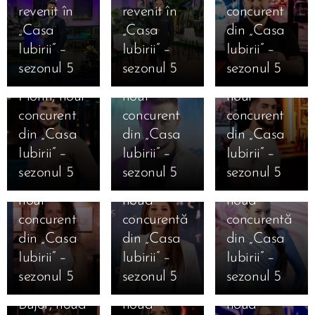
revenit în
revenit în
concurent
12.01.2026
12.01.2026
„Casa
„Casa
din „Casa
Cine este
Cine este
12.01.2026
Iubirii” –
Iubirii” –
Iubirii” –
Cine este
Alexandru
Iosif
sezonul 5
sezonul 5
sezonul 5
Valentin
Punga,
Ciolan,
Florin, noul
noul
noul
11.01.2026
12.01.2026
concurent
concurent
concurent
Marea
Cine este
12.01.2026
12.01.2026
din „Casa
din „Casa
din „Casa
Finală
Cine este
Cine este
Ana
Iubirii” –
Iubirii” –
Iubirii” –
Casa Iubirii
Mihai
Alexandra
Cristiana
sezonul 5
sezonul 5
sezonul 5
– Andreea
Mărginean,
Geamănu,
Bălăuca,
12.01.2026
Mantea
noul
noua
noua
Cine este
dezvăluie
concurent
concurentă
concurentă
Daniela
12.01.2026
12.01.2026
în premieră
din „Casa
din „Casa
din „Casa
11.01.2026
Cine este
Cine este
Ioana
Mesajele
absolută
Iubirii” –
Iubirii” –
Iubirii” –
Jaqueline
Carolina
Camelia
câștigătorilor
pentru un
sezonul 5
sezonul 5
sezonul 5
Beatrice
Caramanută,
Nistor,
și
reality-
Bujor, noua
noua
noua
finaliștilor
show