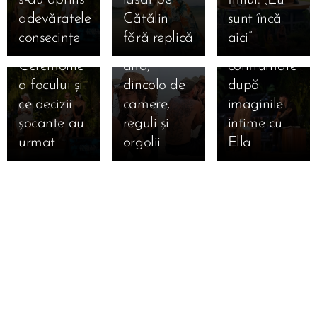
Marian și
Francesca
exploziv:
adevăratele
Cătălin
sunt încă
Bianca la
și Cristi
Andrei vs.
consecințe
fără replică
aici” 🔥
ultima
una spre
Teo, prima
Ceremonie
alta,
confruntare
a focului și
dincolo de
după
ce decizii
camere,
imaginile
șocante au
reguli și
intime cu
urmat 🔥
orgolii
Ella 🔥