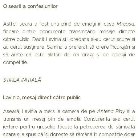
O seară a confesiunilor
Astfel, seara a fost una plină de emoții în casa
Mireasa
,
fiecare dintre concurente transmițând mesaje directe
către public. Dacă Lavinia și Loredana și-au cerut scuze și
au cerut susținere, Samina a preferat să ofere încurajări și
să arate că este alături de cei dragi și de colegii de
competiție.
ȘTIREA INIȚIALĂ
Lavinia, mesaj direct către public
Aseară, Lavinia a mers la camera de pe
Antena Play
și a
transmis un mesaj plin de emoții. Concurenta și-a cerut
iertare pentru greșelile făcute la petrecerea de sâmbătă
seara și a spus că își dorește să rămână în competiție doar