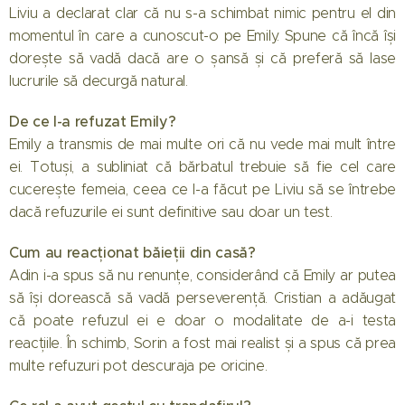
Liviu a declarat clar că nu s-a schimbat nimic pentru el din
momentul în care a cunoscut-o pe Emily. Spune că încă își
dorește să vadă dacă are o șansă și că preferă să lase
lucrurile să decurgă natural.
De ce l-a refuzat Emily?
Emily a transmis de mai multe ori că nu vede mai mult între
ei. Totuși, a subliniat că bărbatul trebuie să fie cel care
cucerește femeia, ceea ce l-a făcut pe Liviu să se întrebe
dacă refuzurile ei sunt definitive sau doar un test.
Cum au reacționat băieții din casă?
Adin i-a spus să nu renunțe, considerând că Emily ar putea
să își dorească să vadă perseverență. Cristian a adăugat
că poate refuzul ei e doar o modalitate de a-i testa
reacțiile. În schimb, Sorin a fost mai realist și a spus că prea
multe refuzuri pot descuraja pe oricine.