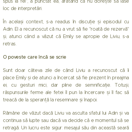
spus la fel", a punctat ea, arătând că nu dorește să lase
loc de interpretări.
În același context, s-a readus în discuție și episodul cu
Adin. El a recunoscut că nu a vrut să fie "roată de rezervă"
și, atunci când a văzut că Emily se apropie de Liviu, s-a
retras.
O poveste care încă se scrie
Sunt doar câteva zile de când Liviu a recunoscut că îi
place Emily și de atunci a încercat să fie prezent în preajma
ei, cu gesturi mici, dar pline de semnificație. Totuși,
răspunsurile ferme ale fetei îl pun la încercare și îl fac să
treacă de la speranță la resemnare și înapoi.
Rămâne de văzut dacă Liviu va asculta sfatul lui Adin și va
continua să lupte sau dacă va decide că e momentul să se
retragă. Un lucru este sigur: mesajul său din această seară