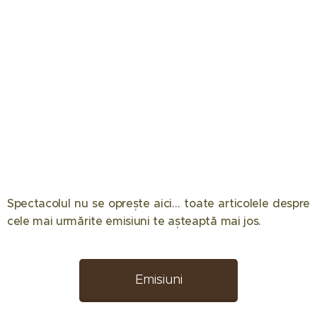
Spectacolul nu se oprește aici… toate articolele despre
12.05.2026
08.05.2026
08.04.2026
cele mai urmărite emisiuni te așteaptă mai jos. 📺✨
Eliminare
Semifinala
Chefi la
decisivă la
Românii au
cuțite
Desafio:
talent 2026
2026:
Emisiuni
Aventura!
a făcut
Componența
08.04.2026
02.04.2026
Doar patru
spectacol
echipelor
Chefi la
Chefi la