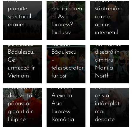
plâns
Joseph &
care
pentru
Planul de 11
adus
Emil,
necrezut!
pentru
Anda
promite
participarea
săptămâni
eliminare
acuzat că i-
Concurenții
familie 😢…
Adam au
spectacol
la Asia
care a
la Manila
a făcut
Asia
dar în
renunțat la
maxim 😱
Express?
aprins
și a
cadou
Express vor
spatele
lavaliere și
🔥
Exclusiv
internetul
eliminat-o
amuleta
dormi și
camerelor
au vrut să
23.09.2025
pe Raluca
Ralucăi
vor mânca
Spectacol
se
abandoneze
Bădulescu.
Bădulescu
diseară în
nebun la
pregătea
după un
Ce
–
cimitirul
Asia
DIVORȚUL!
moment
urmează în
telespectatorii,
Manila
Express
Povestea
tensionat
Vietnam
furioși!
North
diseară! 🎭
cutremurătoare
la Asia
Concurenții
a lui Dan
Express—
dau viață
Alexa la
ce s-a
păpușilor
Asia
întâmplat
gigant din
Express
mai
Filipine
România
departe