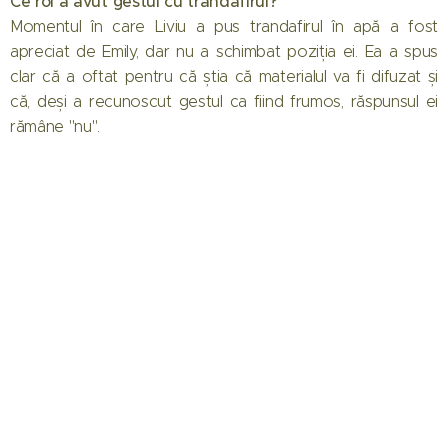
Ce rol a avut gestul cu trandafirul?
Momentul în care Liviu a pus trandafirul în apă a fost
apreciat de Emily, dar nu a schimbat poziția ei. Ea a spus
clar că a oftat pentru că știa că materialul va fi difuzat și
că, deși a recunoscut gestul ca fiind frumos, răspunsul ei
rămâne "nu".