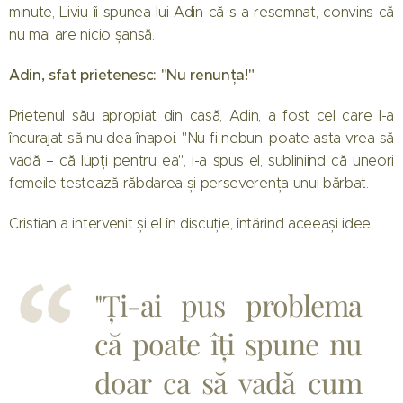
minute, Liviu îi spunea lui Adin că s-a resemnat, convins că
nu mai are nicio șansă.
Adin, sfat prietenesc: "Nu renunța!"
Prietenul său apropiat din casă, Adin, a fost cel care l-a
încurajat să nu dea înapoi. "Nu fi nebun, poate asta vrea să
vadă – că lupți pentru ea", i-a spus el, subliniind că uneori
femeile testează răbdarea și perseverența unui bărbat.
Cristian a intervenit și el în discuție, întărind aceeași idee:
"Ți-ai pus problema
că poate îți spune nu
doar ca să vadă cum