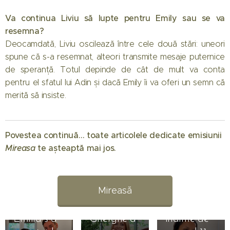
Va continua Liviu să lupte pentru Emily sau se va
resemna?
Deocamdată, Liviu oscilează între cele două stări: uneori
spune că s-a resemnat, alteori transmite mesaje puternice
de speranță. Totul depinde de cât de mult va conta
pentru el sfatul lui Adin și dacă Emily îi va oferi un semn că
merită să insiste.
01.08.2026
Când
Povestea continuă… toate articolele dedicate emisiunii
începe
Mireasa
te așteaptă mai jos. 💖
Mireasa
31.07.2026
sezonul 14:
Raluca
Regatul
Preda se
Mireasă
inimii.
bucură de
Simona
vacanță
01.08.2026
Emilia s-a
Gherghe a
înainte de
31.07.2026