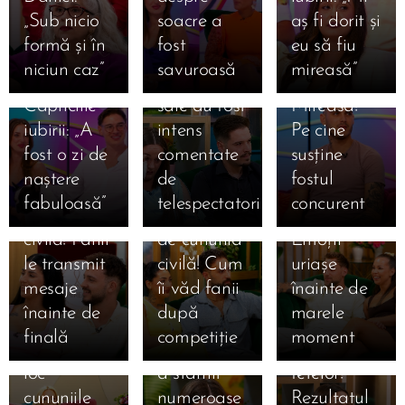
emoționantă
mesaj dur
favoriții
„Sub nicio
soacre a
aș fi dorit și
despre
pentru
pentru
formă și în
fost
eu să fiu
Mihai la
Claudia!
marea
niciun caz”
savuroasă
mireasă”
Mireasa.
Declarațiile
finală
15.07.2026
Capriciile
sale au fost
Mireasa!
Ema și
15.07.2026
iubirii: „A
intens
Pe cine
Amalia și
Alan, la o
15.07.2026
fost o zi de
comentate
susține
Sebastian,
Giulia și
zi de
naștere
de
fostul
la doar o zi
Alexandru,
cununia
fabuloasă”
telespectatori
concurent
15.07.2026
15.07.2026
de cununia
la un pas
civilă!
Simona
Claudia,
15.07.2026
civilă! Fanii
de cununia
Emoții
Gherghe
Claudia a
salvată
le transmit
civilă! Cum
uriașe
anunță
izbucnit în
după ce a
mesaje
îi văd fanii
înainte de
ediția
lacrimi la
ocupat
înainte de
după
marele
specială de
Mireasa!
locul 3 în
finală
competiție
moment
mâine! Au
Momentul
topul
loc
a stârnit
fetelor!
cununiile
numeroase
Rezultatul