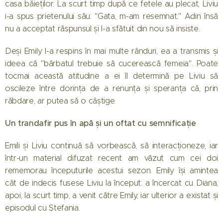
casa băieților. La scurt timp după ce fetele au plecat, Liviu
i-a spus prietenului său: "Gata, m-am resemnat." Adin însă
nu a acceptat răspunsul și l-a sfătuit din nou să insiste.
Deși Emily l-a respins în mai multe rânduri, ea a transmis și
ideea că "bărbatul trebuie să cucerească femeia". Poate
tocmai această atitudine a ei îl determină pe Liviu să
oscileze între dorința de a renunța și speranța că, prin
răbdare, ar putea să o câștige.
Un trandafir pus în apă și un oftat cu semnificație
Emili și Liviu continuă să vorbească, să interacționeze, iar
într-un material difuzat recent am văzut cum cei doi
rememorau începuturile acestui sezon. Emily își amintea
cât de indecis fusese Liviu la început: a încercat cu Diana,
apoi, la scurt timp, a venit către Emily, iar ulterior a existat și
episodul cu Ștefania.