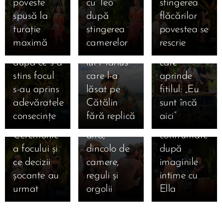
🔥 Foc,
poveste
cu Teo
stingerea
03.09.2025
intens,
iubirii la 5
lacrimi care
lacrimi și
Revederea
spusă la
după
flăcărilor
Maria a
dimineața:
schimbă
adevăruri
care a
turație
stingerea
povestea se
ales lung și
secretul
destine și
tăioase la
răsturnat
maximă
camerelor
rescrie
greu, iar
săruturilor
un bilet
Insula
insula: cum
după ce s-a
lui Marius
care
iubirii! Cum
au alergat
03.09.2025
stins focul
care l-a
aprinde
s-au privit
inimile lui
Bonfire
s-au aprins
lăsat pe
fitilul: „Eu
Marian și
Francesca
exploziv:
adevăratele
Cătălin
sunt încă
Bianca la
și Cristi
Andrei vs.
consecințe
fără replică
aici” 🔥
ultima
una spre
Teo, prima
Ceremonie
alta,
confruntare
a focului și
dincolo de
după
ce decizii
camere,
imaginile
șocante au
reguli și
intime cu
urmat 🔥
orgolii
Ella 🔥