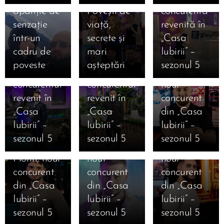
apariție de
Povești de
concurenta
12.01.2026
senzație
viață,
revenită în
Cine este
12.01.2026
12.01.2026
într-un
secrete și
„Casa
Cine este
Robert
Cine este
cadru de
mari
Iubirii” –
Danciu
Gabriel
Ștefan
poveste
așteptări
sezonul 5
Marius,
Mihai,
Armencea,
concurentul
concurentul
noul
revenit în
revenit în
concurent
12.01.2026
12.01.2026
„Casa
„Casa
din „Casa
Cine este
Cine este
12.01.2026
Iubirii” –
Iubirii” –
Iubirii” –
Cine este
Alexandru
Iosif
sezonul 5
sezonul 5
sezonul 5
Valentin
Punga,
Ciolan,
Florin, noul
noul
noul
11.01.2026
12.01.2026
concurent
concurent
concurent
Marea
Cine este
12.01.2026
12.01.2026
din „Casa
din „Casa
din „Casa
Finală
Cine este
Cine este
Ana
Iubirii” –
Iubirii” –
Iubirii” –
Casa Iubirii
Mihai
Alexandra
Cristiana
sezonul 5
sezonul 5
sezonul 5
– Andreea
Mărginean,
Geamănu,
Bălăuca,