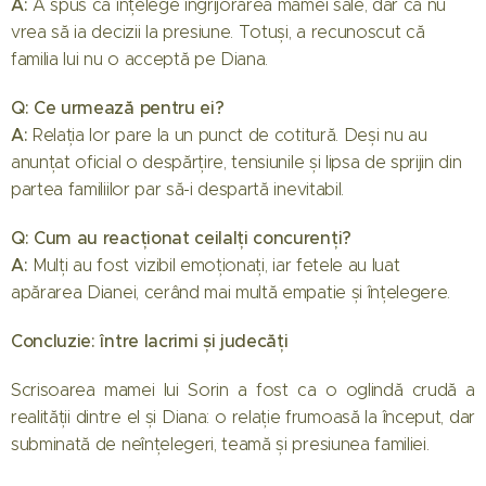
A:
A spus că înțelege îngrijorarea mamei sale, dar că nu
vrea să ia decizii la presiune. Totuși, a recunoscut că
familia lui nu o acceptă pe Diana.
Q: Ce urmează pentru ei?
A:
Relația lor pare la un punct de cotitură. Deși nu au
anunțat oficial o despărțire, tensiunile și lipsa de sprijin din
partea familiilor par să-i despartă inevitabil.
Q: Cum au reacționat ceilalți concurenți?
A:
Mulți au fost vizibil emoționați, iar fetele au luat
apărarea Dianei, cerând mai multă empatie și înțelegere.
Concluzie: între lacrimi și judecăți
Scrisoarea mamei lui Sorin a fost ca o oglindă crudă a
realității dintre el și Diana: o relație frumoasă la început, dar
subminată de neînțelegeri, teamă și presiunea familiei.