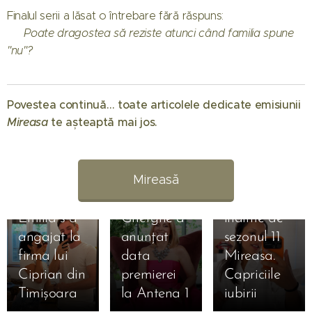
Finalul serii a lăsat o întrebare fără răspuns:
👉
Poate dragostea să reziste atunci când familia spune
"nu"?
01.08.2026
Când
Povestea continuă… toate articolele dedicate emisiunii
începe
Mireasa
te așteaptă mai jos. 💖
Mireasa
31.07.2026
sezonul 14:
Raluca
Regatul
Preda se
Mireasă
inimii.
bucură de
Simona
vacanță
01.08.2026
Emilia s-a
Gherghe a
înainte de
31.07.2026
angajat la
anunțat
sezonul 11
Liliana din
31.07.2026
firma lui
data
Mireasa.
Simona
sezonul 11
Ciprian din
premierei
Capriciile
Gherghe,
Mireasa a
Timișoara
la Antena 1
iubirii
17.07.2026
extrem de
născut o
31.07.2026
Ema și