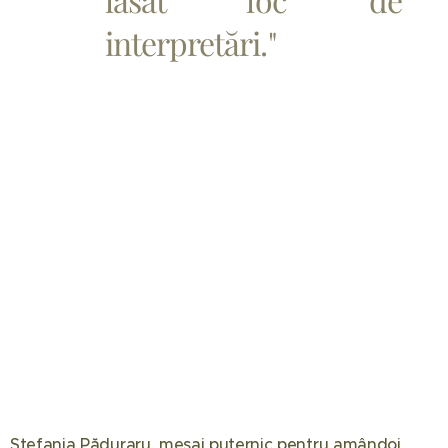
interpretări."
Ștefania Păduraru, mesaj puternic pentru amândoi