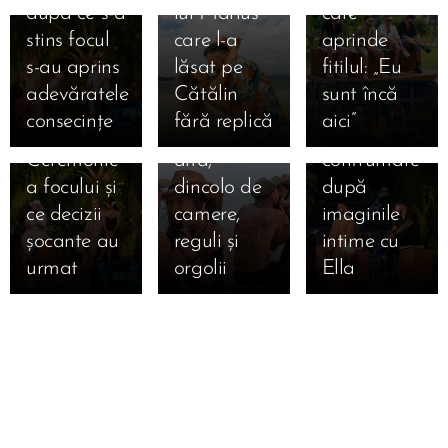
după ce s-a
lui Marius
care
iubirii! Cum
au alergat
03.09.2025
stins focul
care l-a
aprinde
s-au privit
inimile lui
Bonfire
s-au aprins
lăsat pe
fitilul: „Eu
Marian și
Francesca
exploziv:
adevăratele
Cătălin
sunt încă
Bianca la
și Cristi
Andrei vs.
consecințe
fără replică
aici” 🔥
ultima
una spre
Teo, prima
Ceremonie
alta,
confruntare
a focului și
dincolo de
după
ce decizii
camere,
imaginile
șocante au
reguli și
intime cu
urmat 🔥
orgolii
Ella 🔥