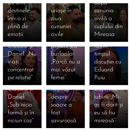
au unit
Emoții
după
atenționat-
16.07.2026
16.07.2026
destinele
uriașe în
cununia
Eduard
Denis l-a
o pe
într-o zi
ziua
civilă a
Puiu a spus
făcut praf
Claudia
plină de
cununiei
cuplului din
16.07.2026
de ce s-au
pe Daniel
după ce a
Raluca
emoții
civile
Mireasa
despărțit
după
izbucnit în
Preda a
16.07.2026
Claudia și
petrecerea
râs în
Doamna
făcut-o pe
16.07.2026
Daniel: „Nu
burlacilor:
timpul
Cătălina,
Daniela să
Claudia a
v-ați
„Parcă nu a
discuției cu
mesaj
râdă în
izbucnit în
concentrat
mai văzut
Eduard
categoric
hohote la
lacrimi la
pe relație”
femei”
Puiu
16.07.2026
15.07.2026
pentru
Mireasa.
Mireasa.
Daniela,
Marian și-a
15.07.2026
Claudia și
Replica
Capriciile
mărturisire
Daniel,
ales
Daniel:
despre
iubirii: „Mi-
emoționantă
mesaj dur
favoriții
„Sub nicio
soacre a
aș fi dorit și
despre
pentru
pentru
formă și în
fost
eu să fiu
Mihai la
Claudia!
marea
niciun caz”
savuroasă
mireasă”
Mireasa.
Declarațiile
finală
15.07.2026