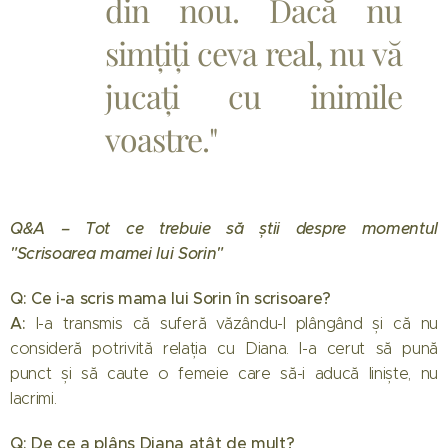
din nou. Dacă nu
simțiți ceva real, nu vă
jucați cu inimile
voastre."
Q&A – Tot ce trebuie să știi despre momentul
"Scrisoarea mamei lui Sorin"
Q: Ce i-a scris mama lui Sorin în scrisoare?
A:
I-a transmis că suferă văzându-l plângând și că nu
consideră potrivită relația cu Diana. I-a cerut să pună
punct și să caute o femeie care să-i aducă liniște, nu
lacrimi.
Q: De ce a plâns Diana atât de mult?