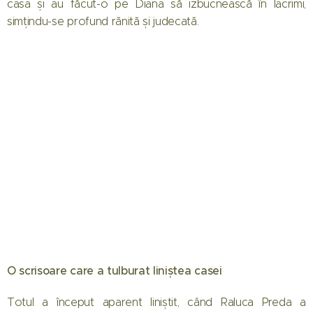
casa și au făcut-o pe Diana să izbucnească în lacrimi,
simțindu-se profund rănită și judecată.
O scrisoare care a tulburat liniștea casei
Totul a început aparent liniștit, când Raluca Preda a