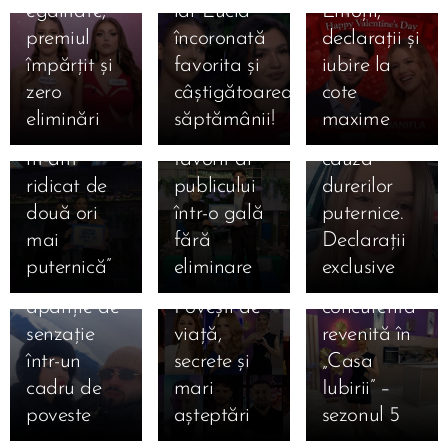
egalitate,
iar Lucia
Emoții,
12.01.2026
Primul ei
Iubirii”,
și-a
Casa
premiul
încoronată
declarații și
mesaj: „De
Gala din
îngrijorat
Iubirii,
împărțit și
favorita și
iubire la
fiecare
25 ianuarie
fanii. A
sezonul 5:
zero
câștigătoarea
cote
dată când
2026:
ajuns la
Cine sunt
eliminări
săptămânii!
maxime
am căzut,
Valentin,
spital din
cei 14
m-am
favorit al
cauza
concurenți
ridicat de
publicului
durerilor
care au
două ori
într-o gală
puternice.
intrat luni,
21.01.2026
12.01.2026
mai
fără
Declarații
Kira și
12 ianuarie
Cine este
puternică”
eliminare
exclusive
Moldo,
2026.
Lucia,
apariție de
Povești de
concurenta
12.01.2026
senzație
viață,
revenită în
Cine este
12.01.2026
12.01.2026
într-un
secrete și
„Casa
Cine este
Robert
Cine este
cadru de
mari
Iubirii” –
Danciu
Gabriel
Ștefan
poveste
așteptări
sezonul 5
Marius,
Mihai,
Armencea,