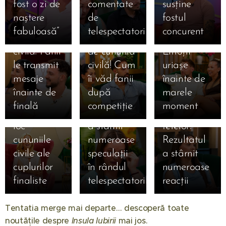
fost o zi de
comentate
susține
Sebastian,
Giulia și
zi de
naștere
de
fostul
la doar o zi
Alexandru,
cununia
fabuloasă”
telespectatori
concurent
15.07.2026
15.07.2026
de cununia
la un pas
civilă!
Simona
Claudia,
15.07.2026
civilă! Fanii
de cununia
Emoții
Gherghe
Claudia a
salvată
le transmit
civilă! Cum
uriașe
anunță
izbucnit în
după ce a
mesaje
îi văd fanii
înainte de
ediția
lacrimi la
ocupat
înainte de
după
marele
specială de
Mireasa!
locul 3 în
finală
competiție
moment
mâine! Au
Momentul
topul
loc
a stârnit
fetelor!
cununiile
numeroase
Rezultatul
civile ale
speculații
a stârnit
24.11.2025
cuplurilor
în rândul
numeroase
Ella de la
finaliste
telespectatorilor
reacții
"Insula
01.08.2026
17.11.2025
Insula
Iubirii",
Tentatia merge mai departe… descoperă toate
🔥 ȘOC în
Iubirii
momente
noutățile despre
Insula Iubirii
mai jos. 🔥
25.12.2025