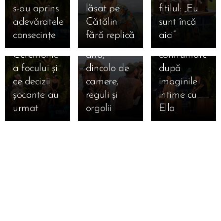
s-au privit
inimile lui
Bonfire
s-au aprins
lăsat pe
fitilul: „Eu
Marian și
Francesca
exploziv:
adevăratele
Cătălin
sunt încă
Bianca la
și Cristi
Andrei vs.
consecințe
fără replică
aici” 🔥
ultima
una spre
Teo, prima
Ceremonie
alta,
confruntare
a focului și
dincolo de
după
ce decizii
camere,
imaginile
șocante au
reguli și
intime cu
urmat 🔥
orgolii
Ella 🔥