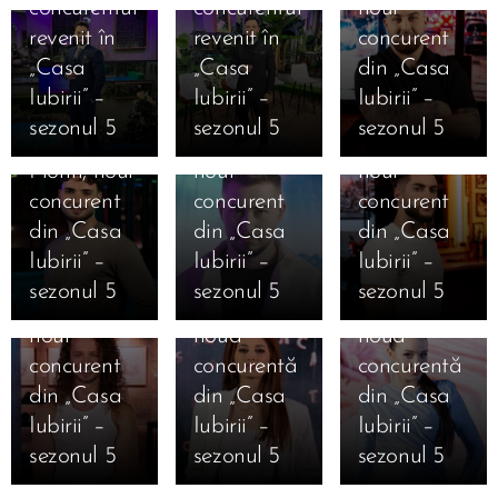
concurentul
concurentul
noul
revenit în
revenit în
concurent
12.01.2026
12.01.2026
„Casa
„Casa
din „Casa
Cine este
Cine este
12.01.2026
Iubirii” –
Iubirii” –
Iubirii” –
Cine este
Alexandru
Iosif
sezonul 5
sezonul 5
sezonul 5
Valentin
Punga,
Ciolan,
Florin, noul
noul
noul
11.01.2026
12.01.2026
concurent
concurent
concurent
Marea
Cine este
12.01.2026
12.01.2026
din „Casa
din „Casa
din „Casa
Finală
Cine este
Cine este
Ana
Iubirii” –
Iubirii” –
Iubirii” –
Casa Iubirii
Mihai
Alexandra
Cristiana
sezonul 5
sezonul 5
sezonul 5
– Andreea
Mărginean,
Geamănu,
Bălăuca,
12.01.2026
Mantea
noul
noua
noua
Cine este
dezvăluie
concurent
concurentă
concurentă
Daniela
12.01.2026
12.01.2026
în premieră
din „Casa
din „Casa
din „Casa
11.01.2026
Cine este
Cine este
Ioana
Mesajele
absolută
Iubirii” –
Iubirii” –
Iubirii” –
Jaqueline
Carolina
Camelia
câștigătorilor
pentru un
sezonul 5
sezonul 5
sezonul 5
Beatrice
Caramanută,
Nistor,
și
reality-