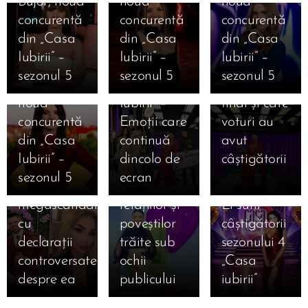
Bujor, noua
noua
noua
finaliștilor
show
concurentă
concurentă
concurentă
10.01.2026
după
voturile
12.01.2026
Bombă în
din „Casa
din „Casa
din „Casa
06.01.2026
Cine este
Marea
decisive.
Casa
„Casa
Iubirii” –
Iubirii” –
Iubirii” –
Magdalena
Finală
Care este
Iubirii!
iubirii”
sezonul 5
sezonul 5
sezonul 5
Cojocaru,
„Casa
clasamentul
Sorin spune
sezonul 5
noua
Iubirii” –
final și câte
că Amarah
începe pe
concurentă
Emoții care
voturi au
nu intră în
12 ianuarie
din „Casa
continuă
avut
sezonul 5 și
2026 — un
05.01.2026
Iubirii” –
dincolo de
câștigătorii
provoacă
nou capitol
AVANPREMI
sezonul 5
ecran
💖
un
al emoțiilor,
| Exclusiv!
28.09.2025
19.08.2025
megascandal
relațiilor și
Ei sunt
🔥
Șoc în
cu
poveștilor
câștigătorii
BOMBA
showbiz!
27.09.2025
declarații
trăite sub
sezonului 4
14.08.2025
ANULUI
Strigătul
Andra și
controversate
ochii
„Casa
🔥
ÎN
sfâșietor al
Cătălin
despre ea
publicului
iubirii”
Gabriela
SHOWBIZ!
Adrianei
Măruță au
Cristea,