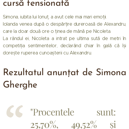
cursă tensionată
Simona, iubita lui Ionuț, a avut cele mai mari emoții.
Iolanda venea după o despărțire dureroasă de Alexandru,
care la doar două ore o ținea de mână pe Nicoleta.
La rândul ei, Nicoleta a intrat pe ultima sută de metri în
competiția sentimentelor, declarând chiar în gală că își
dorește ruperea cunoașterii cu Alexandru.
Rezultatul anunțat de Simona
Gherghe
"Procentele sunt:
25,70%
,
49,52%
și